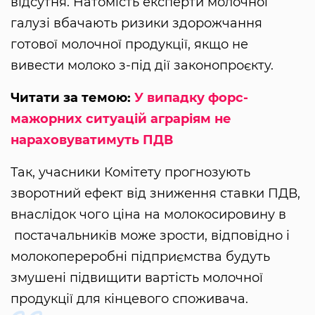
відсутня. Натомість експерти молочної
галузі вбачають ризики здорожчання
готової молочної продукції, якщо не
вивести молоко з-під дії законопроєкту.
Читати за темою:
У випадку форс-
мажорних ситуацій аграріям не
нараховуватимуть ПДВ
Так, учасники Комітету прогнозують
зворотний ефект від зниження ставки ПДВ,
внаслідок чого ціна на молокосировину в
постачальників може зрости, відповідно і
молокопереробні підприємства будуть
змушені підвищити вартість молочної
продукції для кінцевого споживача.