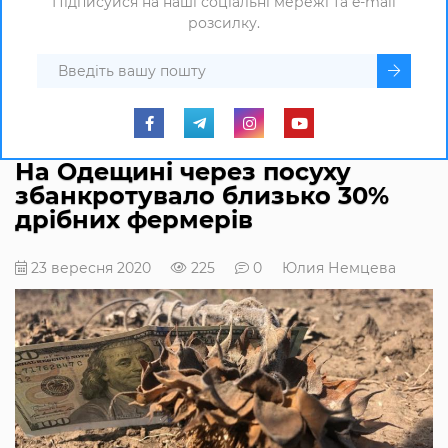
Підписуйся на наші соціальні мережі та e-mail
розсилку.
На Одещині через посуху
збанкротувало близько 30%
дрібних фермерів
23 вересня 2020
225
0
Юлия Немцева