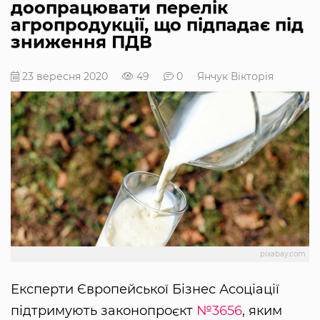
доопрацювати перелік
агропродукції, що підпадає під
зниження ПДВ
23 вересня 2020
49
0
Янчук Вікторія
pixabay.com
Експерти Європейської Бізнес Асоціації
підтримують законопроєкт
№3656
, яким