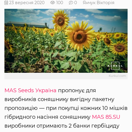
23 вересня 2020
100
0
Янчук Вікторія
Kurkul.com
MAS Seeds Україна
пропонує для
виробників соняшнику вигідну пакетну
пропозицію — при покупці кожних 10 мішків
гібридного насіння соняшнику
MAS 85.SU
виробники отримають 2 банки гербіциду