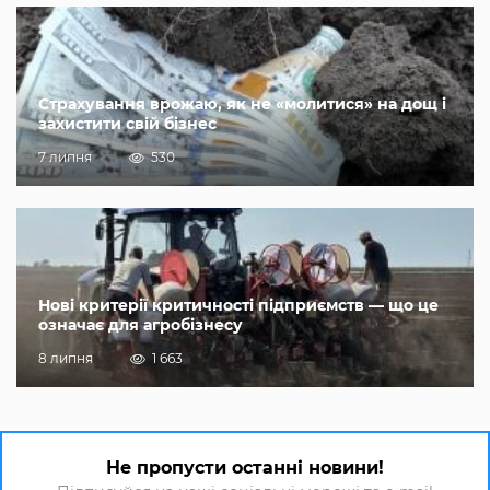
Страхування врожаю, як не «молитися» на дощ і
захистити свій бізнес
7 липня
530
Нові критерії критичності підприємств — що це
означає для агробізнесу
8 липня
1 663
Не пропусти останні новини!