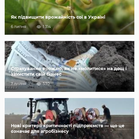
Як підвищити врожайність сої в Україні
6 липня
1 314
Страхування врожаю, як не «молитися» на дощ і
захистити свій бізнес
7 липня
530
Нові критерії критичності підприємств — що це
означає для агробізнесу