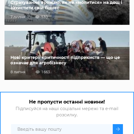
Страхування врожаю, як не «молитися» на дощ і
захистити свій бізнес
7 липня
530
Нові критерії критичності підприємств — що це
означає для агробізнесу
8 липня
1 663
Не пропусти останні новини!
Підписуйся на наші соціальні мережі та e-mail
розсилку.