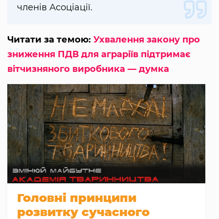
членів Асоціації.
Читати за темою:
Ухвалення закону про
зниження ПДВ для аграріїв підтримає
вітчизняного виробника — думка
Головні принципи
розвитку сучасного