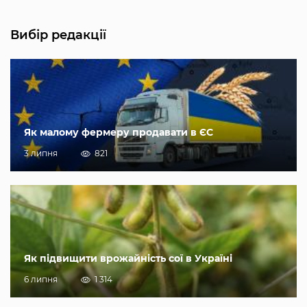
Вибір редакції
Як малому фермеру продавати в ЄС
3 липня
821
Як підвищити врожайність сої в Україні
6 липня
1 314