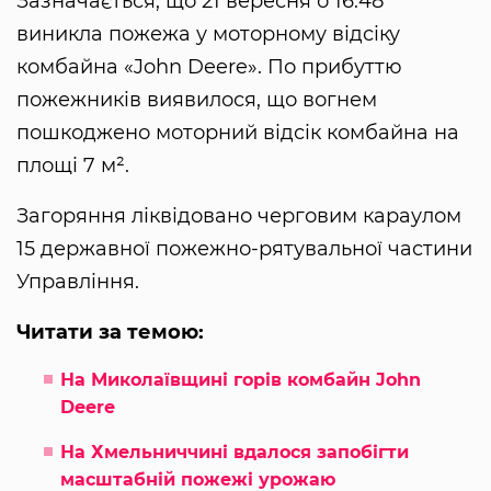
Зазначається, що 21 вересня о 16:48
виникла пожежа у моторному відсіку
комбайна «John Deere». По прибуттю
пожежників виявилося, що вогнем
пошкоджено моторний відсік комбайна на
площі 7 м².
Загоряння ліквідовано черговим караулом
15 державної пожежно-рятувальної частини
Управління.
Читати за темою:
На Миколаївщині горів комбайн John
Deere
На Хмельниччині вдалося запобігти
масштабній пожежі урожаю