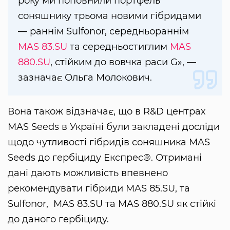
року ми поповнили портфель
соняшнику трьома новими гібридами
— раннім Sulfonor, середньораннім
MAS 83.SU
та середньостиглим
MAS
880.SU
, стійким до вовчка раси G», —
зазначає Ольга Молокович.
Вона також відзначає, що в R&D центрах
MAS Seeds в Україні були закладені досліди
щодо чутливості гібридів соняшника MAS
Seeds до гербіциду Експрес®. Отримані
дані дають можливість впевнено
рекомендувати гібриди MAS 85.SU, та
Sulfonor, MAS 83.SU та MAS 880.SU як стійкі
до даного гербіциду.