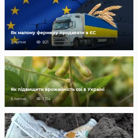
Як малому фермеру продавати в ЄС
3 липня
821
Як підвищити врожайність сої в Україні
6 липня
1 314