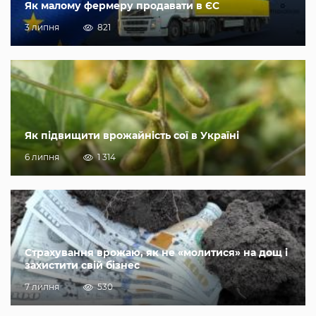
Як малому фермеру продавати в ЄС
3 липня
821
Як підвищити врожайність сої в Україні
6 липня
1 314
Страхування врожаю, як не «молитися» на дощ і
захистити свій бізнес
7 липня
530