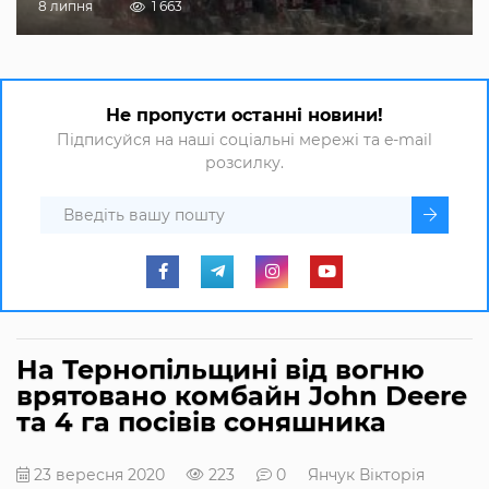
8 липня
1 663
Не пропусти останні новини!
Підписуйся на наші соціальні мережі та e-mail
розсилку.
На Тернопільщині від вогню
врятовано комбайн John Deere
та 4 га посівів соняшника
23 вересня 2020
223
0
Янчук Вікторія