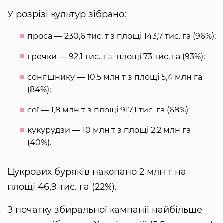
У розрізі культур зібрано:
проса — 230,6 тис. т з площі 143,7 тис. га (96%);
гречки — 92,1 тис. т з площі 73 тис. га (93%);
соняшнику — 10,5 млн т з площі 5,4 млн га
(84%);
сої — 1,8 млн т з площі 917,1 тис. га (68%);
кукурудзи — 10 млн т з площі 2,2 млн га
(40%).
Цукрових буряків накопано 2 млн т на
площі 46,9 тис. га (22%).
З початку збиральної кампанії найбільше