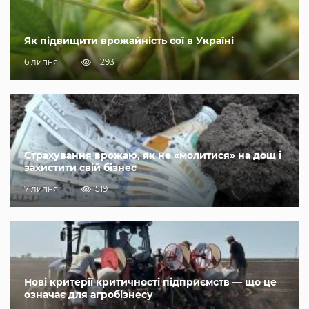
Як підвищити врожайність сої в Україні
6 липня
1 293
Страхування врожаю, як не «молитися» на дощ і
захистити свій бізнес
7 липня
519
Нові критерії критичності підприємств — що це
означає для агробізнесу