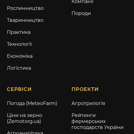
Компанії
Рослинництво
Породи
Тваринництво
Практика
Технології
Економіка
Логістика
СЕРВІСИ
ПРОЕКТИ
Погода (MeteoFarm)
Агротрилогія
Ціни на зерно
Рейтинги
(Zernotorg.ua)
фермерських
господарств України
Агроаналітика