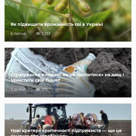
Як підвищити врожайність сої в Україні
6 липня
1 293
Страхування врожаю, як не «молитися» на дощ і
захистити свій бізнес
7 липня
519
Нові критерії критичності підприємств — що це
означає для агробізнесу