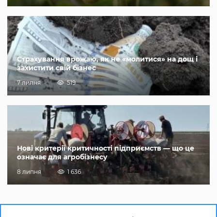
Страхування врожаю, як не «молитися» на дощ і
захистити свій бізнес
7 липня
519
Нові критерії критичності підприємств — що це
означає для агробізнесу
8 липня
1 636