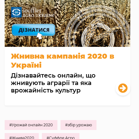
Жнивна кампанія 2020 в
Україні
Дізнавайтесь онлайн, що
жнивують аграрії та яка
врожайність культур
#Урожай онлайн 2020
#збір урожаю
#Жнива2020
#Суффле Агро