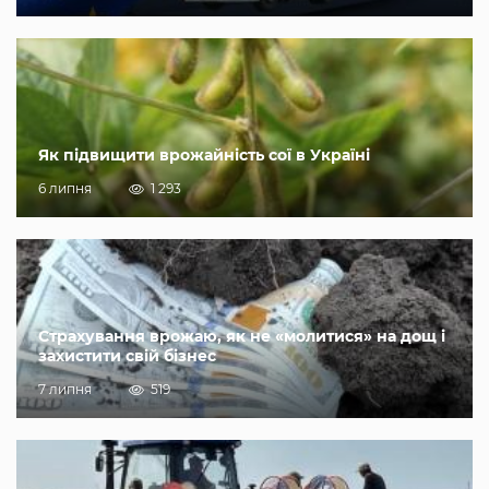
Як підвищити врожайність сої в Україні
6 липня
1 293
Страхування врожаю, як не «молитися» на дощ і
захистити свій бізнес
7 липня
519