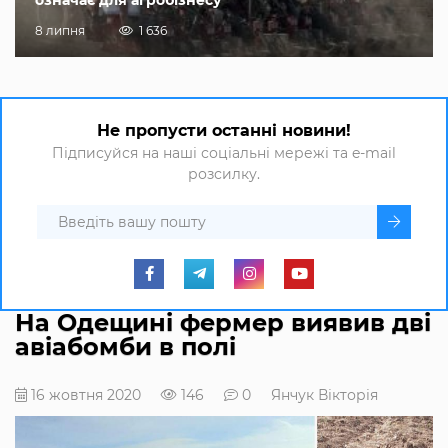
8 липня
1 636
Не пропусти останні новини!
Підписуйся на наші соціальні мережі та e-mail
розсилку.
На Одещині фермер виявив дві
авіабомби в полі
16 жовтня 2020
146
0
Янчук Вікторія