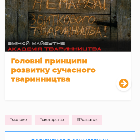
Головні принципи
розвитку сучасного
тваринництва
#молоко
#скотарство
#Розвиток