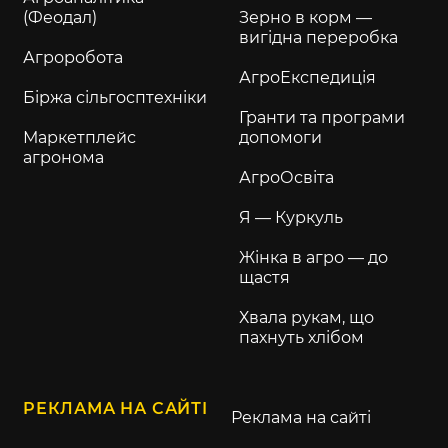
(Феодал)
Зерно в корм —
вигідна переробка
Агроробота
АгроЕкспедиція
Біржа сільгосптехніки
Гранти та програми
Маркетплейс
допомоги
агронома
АгроОсвіта
Я — Куркуль
Жінка в агро — до
щастя
Хвала рукам, що
пахнуть хлібом
РЕКЛАМА НА САЙТІ
Реклама на сайті