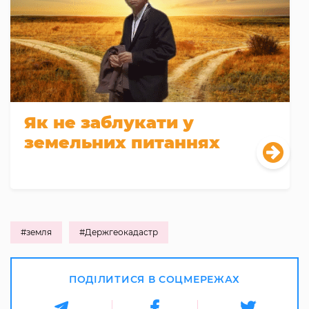
Як не заблукати у
земельних питаннях
#земля
#Держгеокадастр
ПОДІЛИТИСЯ В СОЦМЕРЕЖАХ