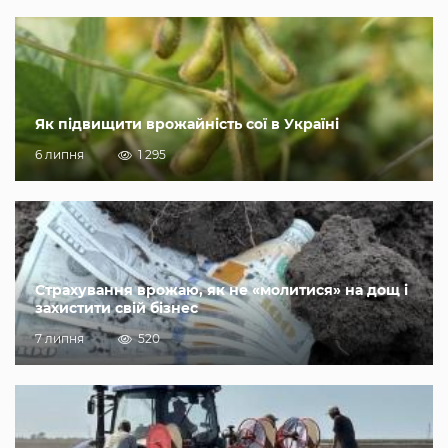
Як підвищити врожайність сої в Україні
6 липня
1 295
Страхування врожаю, як не «молитися» на дощ і
захистити свій бізнес
7 липня
520