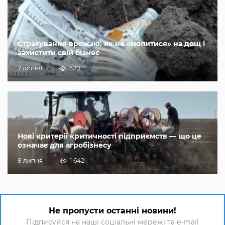
Страхування врожаю, як не «молитися» на дощ і
захистити свій бізнес
7 липня
520
Нові критерії критичності підприємств — що це
означає для агробізнесу
8 липня
1 642
Не пропусти останні новини!
Підписуйся на наші соціальні мережі та e-mail