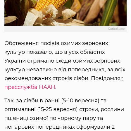
Kurkul.com
Обстеження посівів озимих зернових
культур показало, що в усіх областях
України отримано сходи озимих зернових
культур незалежно від попередника, за всіх
рекомендованих строків сівби. Повідомляє
пресслужба НААН
.
Так, за сівби в ранні (5-10 вересня) та
оптимальні (15-25 вересня) строки, рослини
пшениці озимої по чорному пару та
непарових попередниках сформували 2