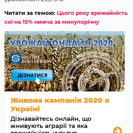
Читати за темою:
Цього року врожайність
сої на 15% нижча за минулорічну
Жнивна кампанія 2020 в
Україні
Дізнавайтесь онлайн, що
жнивують аграрії та яка