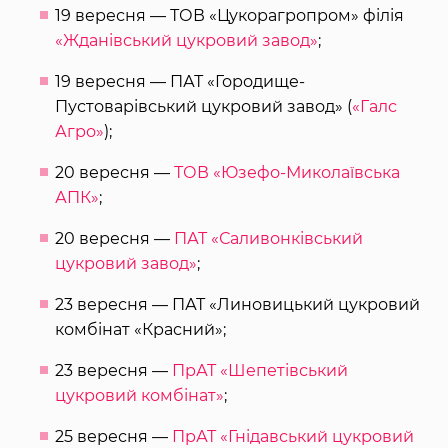
19 вересня — ТОВ «Цукорагропром» філія
«Жданівський цукровий завод»
;
19 вересня — ПАТ «Городище-
Пустоварівський цукровий завод» (
«Галс
Агро»
);
20 вересня —
ТОВ «Юзефо-Миколаївська
АПК»
;
20 вересня —
ПАТ «Саливонківський
цукровий завод»
;
23 вересня — ПАТ «Линовицький цукровий
комбінат «Красний»;
23 вересня —
ПрАТ «Шепетівський
цукровий комбінат»
;
25 вересня —
ПрАТ «Гнідавський цукровий