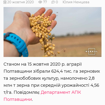
20 жовтня 2020
77
0
Юлия Немцева
Станом на 15 жовтня 2020 р. аграрії
Полтавщини зібрали 624,4 тис. га зернових
та зернобобових культур, намолочено 2,8
млн т зерна при середній урожайності 4,56
т/га. Повідомляє
Департамент АПК
Полтавщини
.