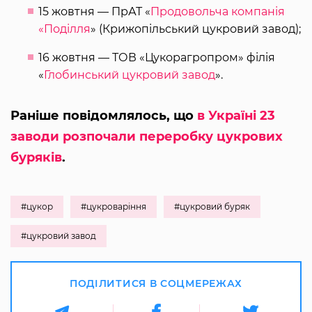
15 жовтня — ПрАТ «
Продовольча компанія
«Поділля
» (Крижопільський цукровий завод);
16 жовтня — ТОВ «Цукорагропром» філія
«
Глобинський цукровий завод
».
Раніше повідомлялось, що
в Україні 23
заводи розпочали переробку цукрових
буряків
.
#цукор
#цукроваріння
#цукровий буряк
#цукровий завод
ПОДІЛИТИСЯ В СОЦМЕРЕЖАХ