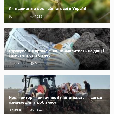
Як підвищити врожайність сої в Україні
6 липня
1 295
Страхування врожаю, як не «молитися» на дощ і
захистити свій бізнес
7 липня
520
Нові критерії критичності підприємств — що це
означає для агробізнесу
8 липня
1 642