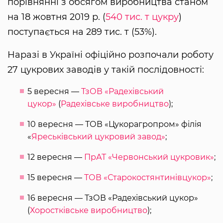
порівнянні з обсягом виробництва станом
на 18 жовтня 2019 р. (
540 тис. т цукру
)
поступається на 289 тис. т (53%).
Наразі в Україні офіційно розпочали роботу
27 цукрових заводів у такій послідовності:
5 вересня —
ТзОВ «Радехівський
цукор»
(
Радехівське виробництво
);
10 вересня — ТОВ «Цукорагропром» філія
«
Яреськівський цукровий завод»
;
12 вересня —
ПрАТ «Червонський цукровик»
;
15 вересня —
ТОВ «Старокостянтинівцукор»
;
16 вересня — ТзОВ «Радехівський цукор»
(
Хоростківське виробництво
);