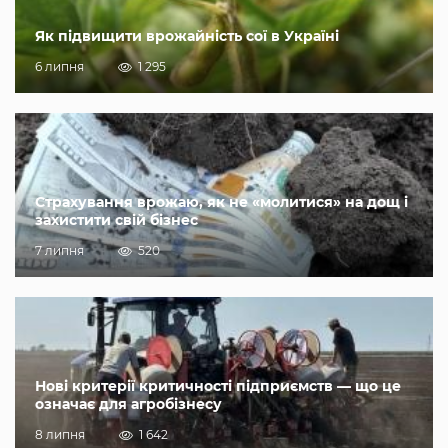
Як підвищити врожайність сої в Україні
6 липня
1 295
Страхування врожаю, як не «молитися» на дощ і
захистити свій бізнес
7 липня
520
Нові критерії критичності підприємств — що це
означає для агробізнесу
8 липня
1 642