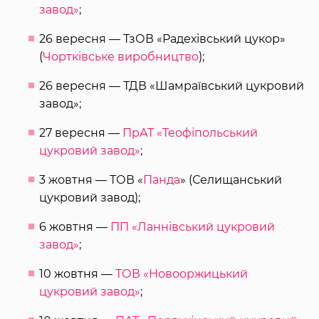
завод»
;
26 вересня — ТзОВ «Радехівський цукор»
(
Чортківське виробництво
);
26 вересня — ТДВ «Шамраївський цукровий
завод»;
27 вересня —
ПрАТ «Теофіпольський
цукровий завод»
;
3 жовтня — ТОВ «
Панда
» (Селищанський
цукровий завод);
6 жовтня —
ПП «Ланнівський цукровий
завод»
;
10 жовтня —
ТОВ «Новооржицький
цукровий завод»
;