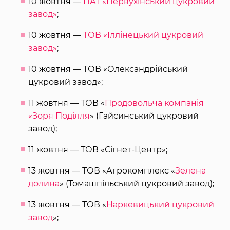
10 жовтня —
ПАТ «Первухінський цукровий
завод»
;
10 жовтня —
ТОВ «Іллінецький цукровий
завод»
;
10 жовтня — ТОВ «Олександрійський
цукровий завод»;
11 жовтня — ТОВ «
Продовольча компанія
«Зоря Поділля
» (Гайсинський цукровий
завод);
11 жовтня — ТОВ «Сігнет-Центр»;
13 жовтня — ТОВ «Агрокомплекс «
Зелена
долина
» (Томашпільський цукровий завод);
13 жовтня — ТОВ «
Наркевицький цукровий
завод
»;