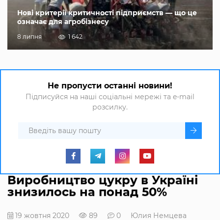
Нові критерії критичності підприємств — що це
означає для агробізнесу
8 липня
1 642
Не пропусти останні новини!
Підписуйся на наші соціальні мережі та e-mail
розсилку.
Виробництво цукру в Україні
знизилось на понад 50%
19 жовтня 2020
89
0
Юлия Немцева