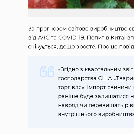
За прогнозом світове виробництво с
від АЧС та COVID-19. Попит в Китаї в
очікується, дещо зросте. Про це пов
«Згідно з квартальним звіт
господарства США «Тваринн
торгівля», імпорт свинини 
раніше буде залишатися на
навряд чи перевищать рівн
внутрішнього виробництва»