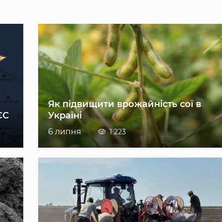
Як підвищити врожайність сої в
ЄС
Україні
6 липня
1 223