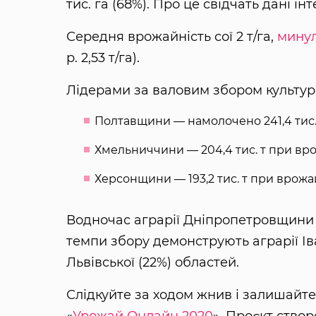
тис. га (68%). Про це свідчать дані ін
Середня врожайність сої 2 т/га,
минул
р. 2,53 т/га).
Лідерами за валовим збором культури
Полтавщини — намолочено 241,4 тис. т
Хмельниччини — 204,4 тис. т при врож
Херсонщини — 193,2 тис. т при врожайн
Водночас аграрії Дніпропетровщини 
темпи збору демонструють аграрії І
Львівської (22%) областей.
Слідкуйте за ходом жнив і залишайте
«
Урожай Онлайн 2020
». Проєкт створ