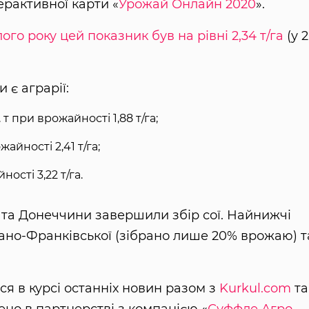
терактивної карти «
Урожай Онлайн 2020
».
ого року цей показник був на рівні 2,34 т/га
(у 
 є аграрії:
 при врожайності 1,88 т/га;
айності 2,41 т/га;
ості 3,22 т/га.
та Донеччини завершили збір сої. Найнижчі
вано-Франківської (зібрано лише 20% врожаю) т
ся в курсі останніх новин разом з
Kurkul.com
та
ено в партнерстві з компанією «
Суффле Агро