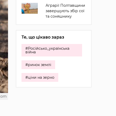
Аграрії Полтавщини
завершують збір сої
та соняшнику
Те, що цікаво зараз
#Російсько_українська
війна
#ринок землі
#ціни на зерно
.com