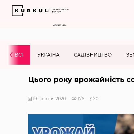
Реклама
‹
ВСІ
УКРАЇНА
САДІВНИЦТВО
ЗЕ
Цього року врожайність со
19 жовтня 2020
176
0