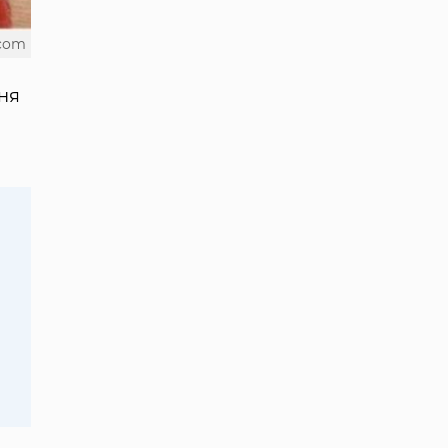
.com
ня