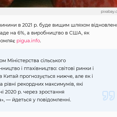
pixabay
винини в 2021 р. буде вищим шляхом відновлен
паде на 6%, а виробництво в США, як
ідомляє
pigua.info
.
ом Міністерства сільського
ицтво і птахівництво: світові ринки і
в Китай прогнозується нижче, але як і
 рівні рекордних максимумів, які
і 2020 р. через зростання
, — йдеться у повідомленні.