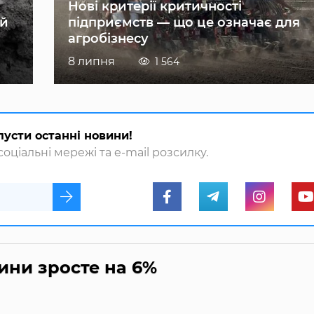
Нові критерії критичності
ій
підприємств — що це означає для
агробізнесу
8 липня
1 564
пусти останні новини!
оціальні мережі та e-mail розсилку.
ини зросте на 6%