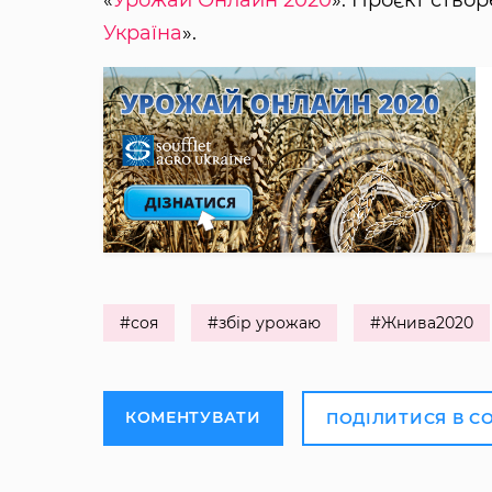
Україна
».
#соя
#збір урожаю
#Жнива2020
КОМЕНТУВАТИ
ПОДІЛИТИСЯ В С