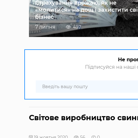
Страхування врожаю, як не
«молитися» на дощ і захистити св
бізнес
7 липня
497
Не про
Підписуйся на наші с
Світове виробництво свин
19 жовтня 2020
56
0