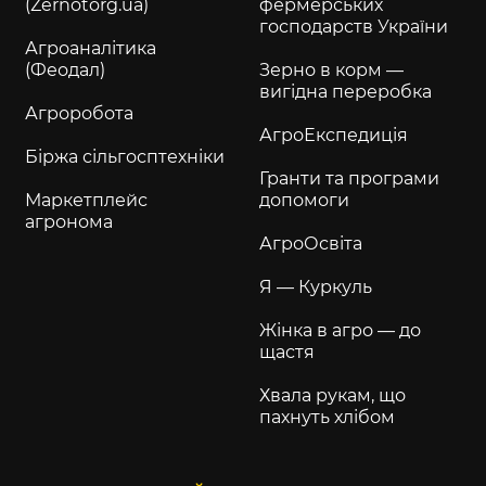
(Zernotorg.ua)
фермерських
господарств України
Агроаналітика
(Феодал)
Зерно в корм —
вигідна переробка
Агроробота
АгроЕкспедиція
Біржа сільгосптехніки
Гранти та програми
Маркетплейс
допомоги
агронома
АгроОсвіта
Я — Куркуль
Жінка в агро — до
щастя
Хвала рукам, що
пахнуть хлібом