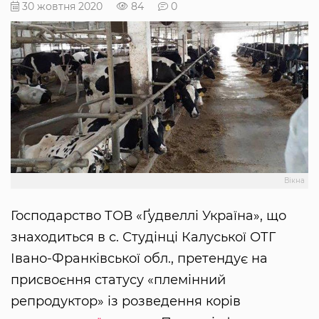
30 жовтня 2020
84
0
Вікна
Господарство ТОВ «Ґудвеллі Україна», що
знаходиться в с. Студінці Калуської ОТГ
Івано-Франківської обл., претендує на
присвоєння статусу «племінний
репродуктор» із розведення корів