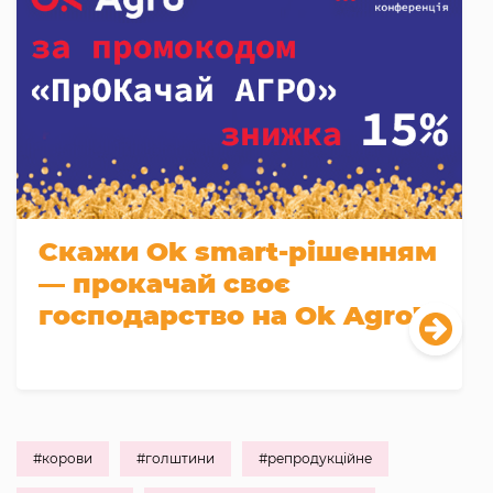
Скажи Оk smart-рішенням
— прокачай своє
господарство на Оk Agro!
#корови
#голштини
#репродукційне