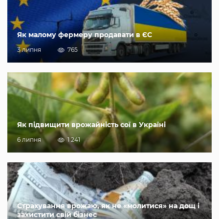
Як малому фермеру продавати в ЄС
3 липня
765
Як підвищити врожайність сої в Україні
6 липня
1 241
Страхування врожаю, як не «молитися» на дощ і
захистити свій бізнес