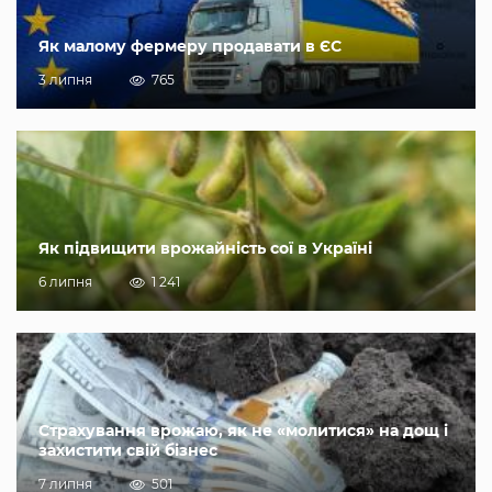
Як малому фермеру продавати в ЄС
3 липня
765
Як підвищити врожайність сої в Україні
6 липня
1 241
Страхування врожаю, як не «молитися» на дощ і
захистити свій бізнес
7 липня
501