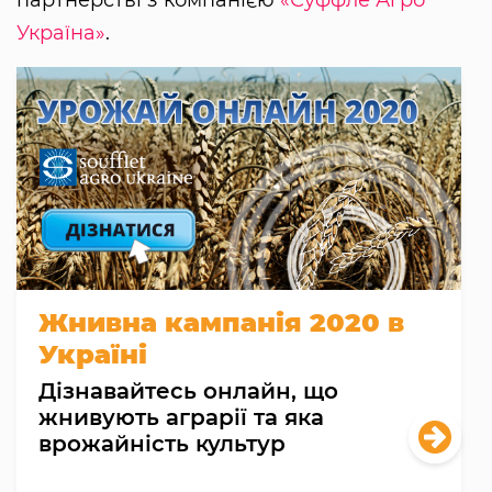
партнерстві з компанією
«Суффле Агро
Україна»
.
Жнивна кампанія 2020 в
Україні
Дізнавайтесь онлайн, що
жнивують аграрії та яка
врожайність культур