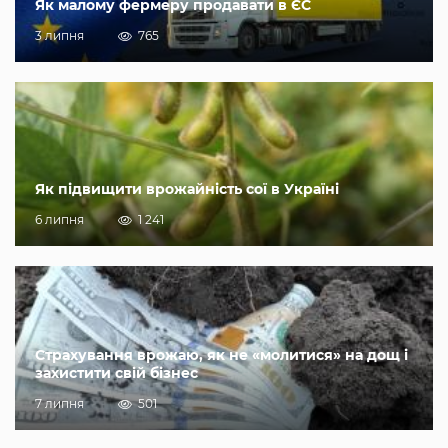
Як малому фермеру продавати в ЄС
3 липня
765
Як підвищити врожайність сої в Україні
6 липня
1 241
Страхування врожаю, як не «молитися» на дощ і
захистити свій бізнес
7 липня
501