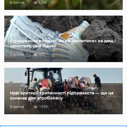
6 липня
1 241
Страхування врожаю, як не «молитися» на дощ і
захистити свій бізнес
7 липня
501
Нові критерії критичності підприємств — що це
означає для агробізнесу
8 липня
1 579