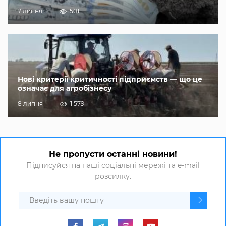
7 липня
501
Нові критерії критичності підприємств — що це
означає для агробізнесу
8 липня
1 579
Не пропусти останні новини!
Підписуйся на наші соціальні мережі та e-mail
розсилку.