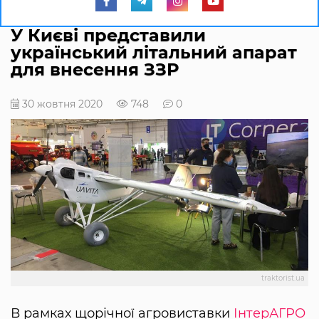
У Києві представили
український літальний апарат
для внесення ЗЗР
30 жовтня 2020
748
0
traktorist.ua
В рамках щорічної агровиставки
ІнтерАГРО