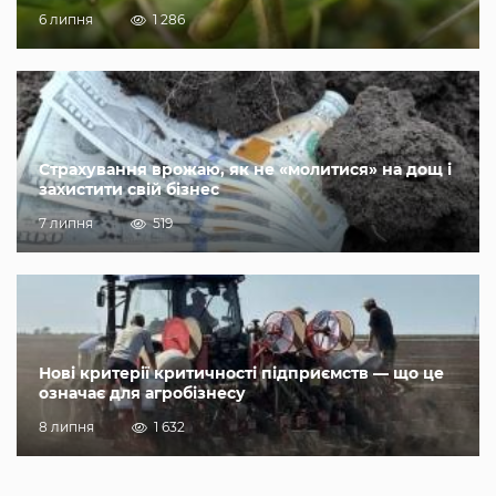
6 липня
1 286
Страхування врожаю, як не «молитися» на дощ і
захистити свій бізнес
7 липня
519
Нові критерії критичності підприємств — що це
означає для агробізнесу
8 липня
1 632