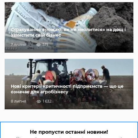
Страхування врожаю, як не «молитися» на дощ і
захистити свій бізнес
7 липня
519
Нові критерії критичності підприємств — що це
означає для агробізнесу
8 липня
1 632
Не пропусти останні новини!