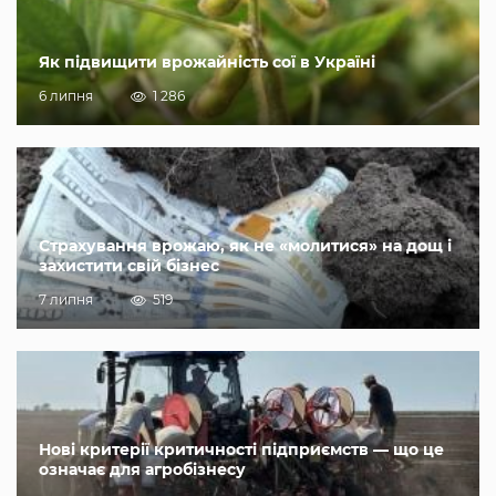
Як підвищити врожайність сої в Україні
6 липня
1 286
Страхування врожаю, як не «молитися» на дощ і
захистити свій бізнес
7 липня
519
Нові критерії критичності підприємств — що це
означає для агробізнесу