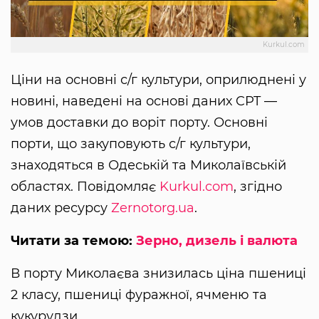
Kurkul.com
Ціни на основні с/г культури, оприлюднені у
новині, наведені на основі даних CPT —
умов доставки до воріт порту. Основні
порти, що закуповують с/г культури,
знаходяться в Одеській та Миколаївській
областях. Повідомляє
Kurkul.com
, згідно
даних ресурсу
Zernotorg.ua
.
Читати за темою:
Зерно, дизель і валюта
В порту Миколаєва знизилась ціна пшениці
2 класу, пшениці фуражної, ячменю та
кукурудзи.