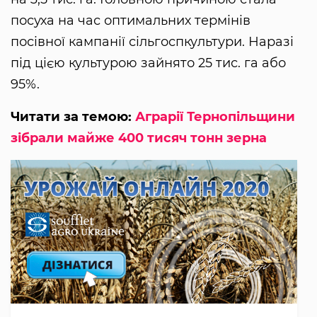
посуха на час оптимальних термінів
посівної кампанії сільгоспкультури. Наразі
під цією культурою зайнято 25 тис. га або
95%.
Читати за темою:
Аграрії Тернопільщини
зібрали майже 400 тисяч тонн зерна