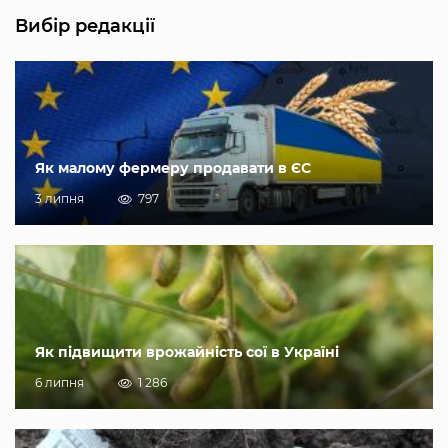
Вибір редакції
Як малому фермеру продавати в ЄС
3 липня
797
Як підвищити врожайність сої в Україні
6 липня
1 286