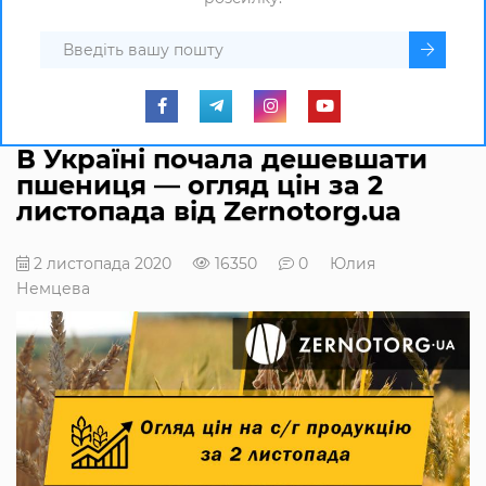
В Україні почала дешевшати
пшениця — огляд цін за 2
листопада від Zernotorg.ua
2 листопада 2020
16350
0
Юлия
Немцева