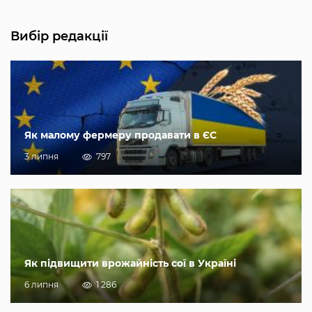
Вибір редакції
Як малому фермеру продавати в ЄС
3 липня
797
Як підвищити врожайність сої в Україні
6 липня
1 286