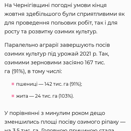
На Чернігівщині погодні умови кінця
жовтня здебільшого були сприятливими як
для проведення польових робіт, так і для
росту та розвитку озимих культур.
Паралельно аграрії завершують посів
озимих культур під урожай 2021 р. Так,
озимими зерновими засіяно 167 тис.
га (91%), в тому числі:
пшениці — 142 тис. га (91%);
жита — 24 тис. га (103%).
У порівнянні з минулим роком дещо
зменшились площі посіву озимого ріпаку —
на 3,5 тис. га. Головною причиною стала