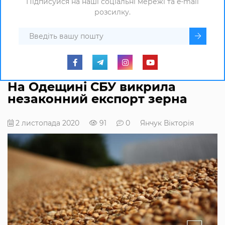
Підписуйся на наші соціальні мережі та e-mail
розсилку.
На Одещині СБУ викрила
незаконний експорт зерна
2 листопада 2020
91
0
Янчук Вікторія