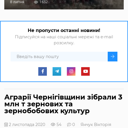
8 липня
1 632
Не пропусти останні новини!
Підписуйся на наші соціальні мережі та e-mail
розсилку.
Аграрії Чернігівщини зібрали 3
млн т зернових та
зернобобових культур
2 листопада 2020
54
0
Янчук Вікторія