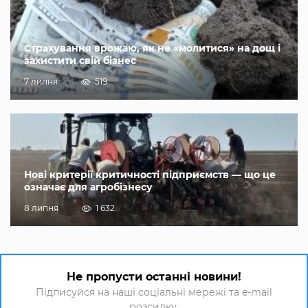
Страхування врожаю, як не «молитися» на дощ і
захистити свій бізнес
7 липня
519
Нові критерії критичності підприємств — що це
означає для агробізнесу
8 липня
1 632
Не пропусти останні новини!
Підписуйся на наші соціальні мережі та e-mail
розсилку.