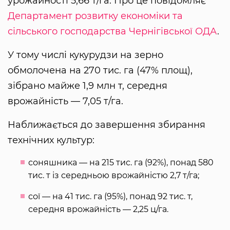
урожайності 5,66 т/га. Про це повідомляє
Департамент розвитку економіки та
сільського господарства Чернігівської ОДА
.
У тому числі кукурудзи на зерно
обмолочена на 270 тис. га (47% площ),
зібрано майже 1,9 млн т, середня
врожайність — 7,05 т/га.
Наближається до завершення збирання
технічних культур:
соняшника — на 215 тис. га (92%), понад 580
тис. т із середньою врожайністю 2,7 т/га;
сої — на 41 тис. га (95%), понад 92 тис. т,
середня врожайність — 2,25 ц/га.