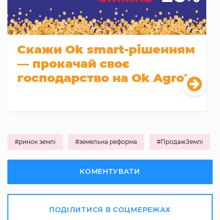
Скажи Оk smart-рішенням
— прокачай своє
господарство на Оk Agro!
#ринок землі
#земельна реформа
#ПродажЗемлі
КОМЕНТУВАТИ
ПОДІЛИТИСЯ В СОЦМЕРЕЖАХ