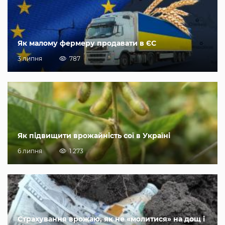
Як малому фермеру продавати в ЄС
3 липня
787
Як підвищити врожайність сої в Україні
6 липня
1 273
Страхування врожаю, як не «молитися» на дощ і