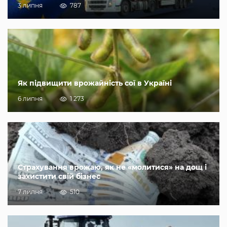
3 липня
787
Як підвищити врожайність сої в Україні
6 липня
1 273
Страхування врожаю, як не «молитися» на дощ і
захистити свій бізнес
7 липня
510