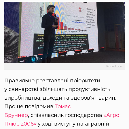
Kurkul.com
Правильно розставлені пріоритети
у свинарстві збільшать продуктивність
виробництва, доходи та здоров'я тварин.
Про це повідомив
Томас
Бруннер
, співвласник господарства
«Агро
Плюс 2006»
у ході виступу на аграрній