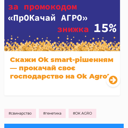
Скажи Оk smart-рішенням
— прокачай своє
господарство на Оk Agro!
#свинарство
#генетика
#OK AGRO