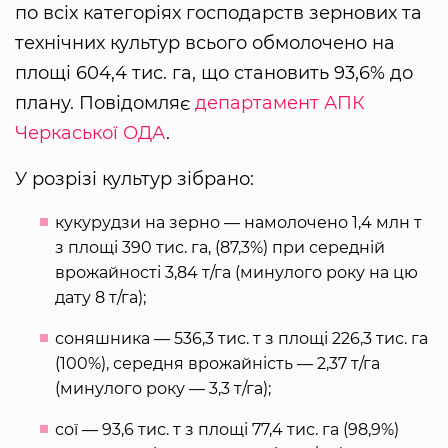
по всіх категоріях господарств зернових та
технічних культур всього обмолочено на
площі 604,4 тис. га, що становить 93,6% до
плану. Повідомляє
департамент АПК
Черкаської ОДА
.
У розрізі культур зібрано:
кукурудзи на зерно — намолочено 1,4 млн т
з площі 390 тис. га, (87,3%) при середній
врожайності 3,84 т/га (минулого року на цю
дату 8 т/га);
соняшника — 536,3 тис. т з площі 226,3 тис. га
(100%), середня врожайність — 2,37 т/га
(минулого року — 3,3 т/га);
сої — 93,6 тис. т з площі 77,4 тис. га (98,9%)