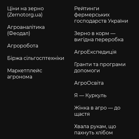
Ціни на зерно
Рейтинги
(Zernotorg.ua)
фермерських
господарств України
Агроаналітика
(Феодал)
Зерно в корм —
вигідна переробка
Агроробота
АгроЕкспедиція
Біржа сільгосптехніки
Гранти та програми
Маркетплейс
допомоги
агронома
АгроОсвіта
Я — Куркуль
Жінка в агро — до
щастя
Хвала рукам, що
пахнуть хлібом