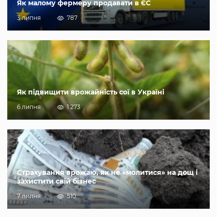
Як малому фермеру продавати в ЄС
3 липня
787
Як підвищити врожайність сої в Україні
6 липня
1 273
Страхування врожаю, як не «молитися» на дощ і
захистити свій бізнес
7 липня
510