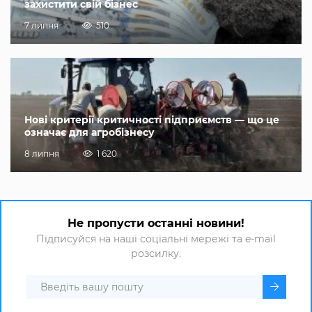
захистити свій бізнес
7 липня
510
Нові критерії критичності підприємств — що це
означає для агробізнесу
8 липня
1 620
Не пропусти останні новини!
Підписуйся на наші соціальні мережі та e-mail
розсилку.