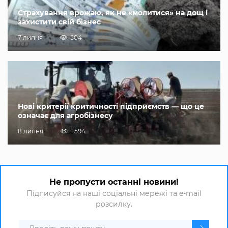
Страхування врожаю, як не «молитися» на дощ і
захистити свій бізнес
7 липня
504
Нові критерії критичності підприємств — що це
означає для агробізнесу
8 липня
1 594
Не пропусти останні новини!
Підписуйся на наші соціальні мережі та e-mail
розсилку.