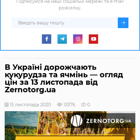
Підписуйся на наші соціальні мережі та e-mail
розсилку.
В Україні дорожчають
кукурудза та ячмінь — огляд
цін за 13 листопада від
Zernotorg.ua
13 листопада 2020
13376
0