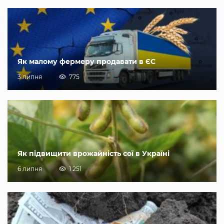
Як малому фермеру продавати в ЄС
3 липня
775
Як підвищити врожайність сої в Україні
6 липня
1 251