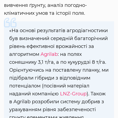
вивчення ґрунту, аналіз погодно-
кліматичних умов та історії поля.
«На основі результатів агродіагностики
був визначений середній багаторічний
рівень ефективної врожайності за
алгоритмом
Agrilab
: на полях
соняшнику 3,1 т/га, а по кукурудзі 8 т/га.
Орієнтуючись на поставлену планку, ми
підібрали гібриди з відповідним
потенціалом (посівний матеріал
наданий компанією
LNZ-Group
). Також
в Agrilab розробили систему добрив з
урахуванням рівня забезпеченості
грунту елементами живлення.