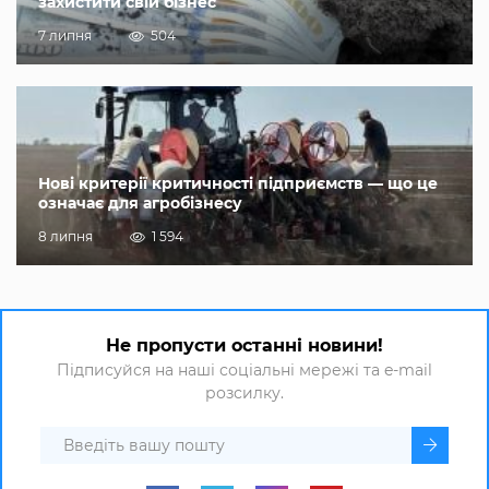
захистити свій бізнес
7 липня
504
Нові критерії критичності підприємств — що це
означає для агробізнесу
8 липня
1 594
Не пропусти останні новини!
Підписуйся на наші соціальні мережі та e-mail
розсилку.