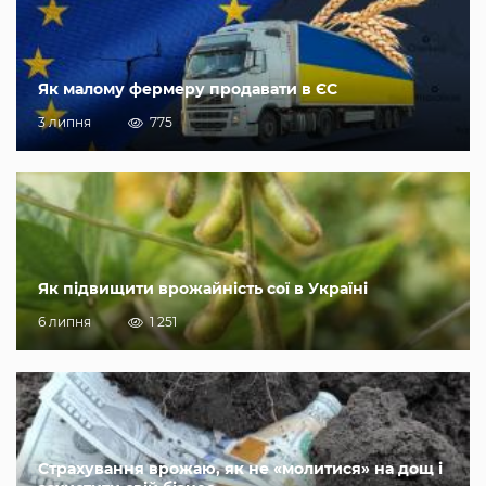
Як малому фермеру продавати в ЄС
3 липня
775
Як підвищити врожайність сої в Україні
6 липня
1 251
Страхування врожаю, як не «молитися» на дощ і