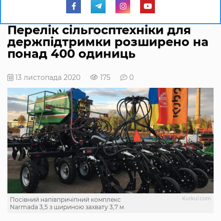
Перелік сільгосптехніки для
держпідтримки розширено на
понад 400 одиниць
13 листопада 2020
175
0
Kurkul.com
Посівний напівпричіпний комплекс
Narmada 3,5 з шириною захвату 3,7 м