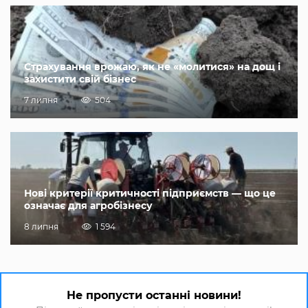
Страхування врожаю, як не «молитися» на дощ і
захистити свій бізнес
7 липня
504
Нові критерії критичності підприємств — що це
означає для агробізнесу
8 липня
1 594
Не пропусти останні новини!