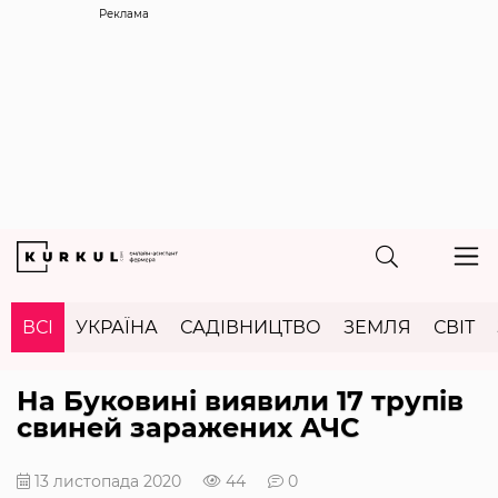
Реклама
ВСІ
УКРАЇНА
САДІВНИЦТВО
ЗЕМЛЯ
СВІТ
На Буковині виявили 17 трупів
свиней заражених АЧС
13 листопада 2020
44
0