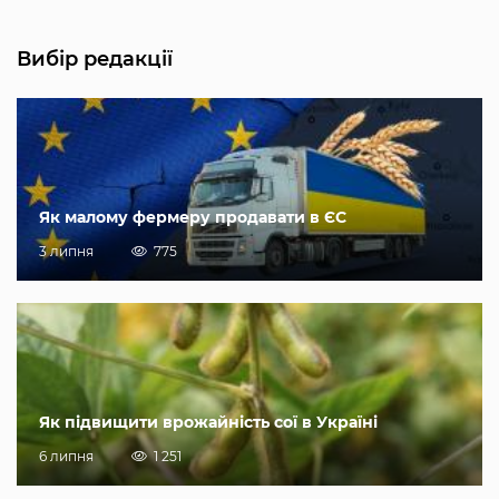
Вибір редакції
Як малому фермеру продавати в ЄС
3 липня
775
Як підвищити врожайність сої в Україні
6 липня
1 251