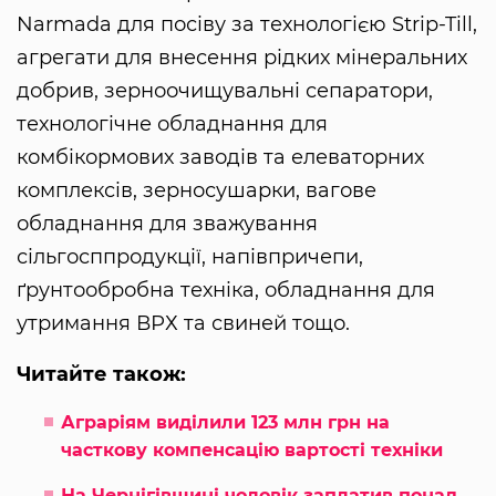
Narmada для посіву за технологією Strip-Till,
агрегати для внесення рідких мінеральних
добрив, зерноочищувальні сепаратори,
технологічне обладнання для
комбікормових заводів та елеваторних
комплексів, зерносушарки, вагове
обладнання для зважування
сільгосппродукції, напівпричепи,
ґрунтообробна техніка, обладнання для
утримання ВРХ та свиней тощо.
Читайте також:
Аграріям виділили 123 млн грн на
часткову компенсацію вартості техніки
На Чернігівщині чоловік заплатив понад