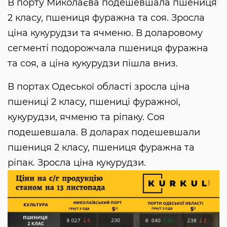
В порту Миколаєва подешевшала пшениця
2 класу, пшениця фуражна та соя. Зросла
ціна кукурудзи та ячменю. В доларовому
сегменті подорожчала пшениця фуражна
та соя, а ціна кукурудзи пішла вниз.
В портах Одеської області зросла ціна
пшениці 2 класу, пшениці фуражної,
кукурудзи, ячменю та ріпаку. Соя
подешевшала. В доларах подешевшали
пшениця 2 класу, пшениця фуражна та
ріпак. Зросла ціна кукурудзи.