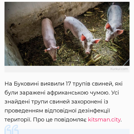
Kurkul.com
На Буковині виявили 17 трупів свиней, які
були заражені африканською чумою. Усі
знайдені трупи свиней захоронені із
проведенням відповідної дезінфекції
території. Про це повідомляє
kitsman.city
.