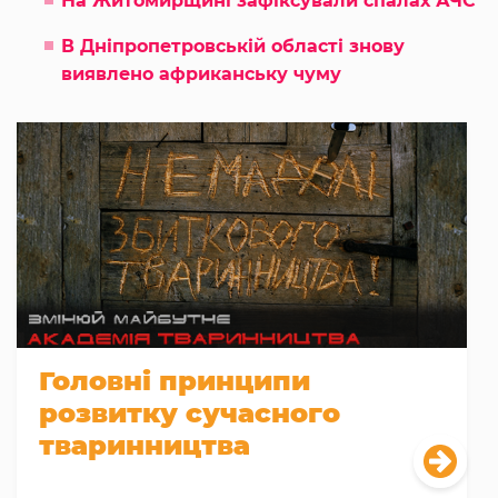
На Житомирщині зафіксували спалах АЧС
В Дніпропетровській області знову
виявлено африканську чуму
Головні принципи
розвитку сучасного
тваринництва