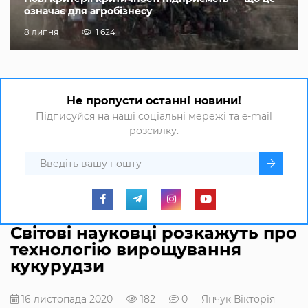
означає для агробізнесу
8 липня
1 624
Не пропусти останні новини!
Підписуйся на наші соціальні мережі та e-mail
розсилку.
Світові науковці розкажуть про
технологію вирощування
кукурудзи
16 листопада 2020
182
0
Янчук Вікторія