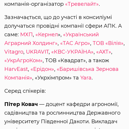
компанія-організатор
«Тревелайт»
.
Зазначається, що до участі в консиліумі
долучаться провідні компанії сфери АПК. А
саме:
МХП
,
«Кернел
»,
«Український
Аграрний Холдинг»
,
«ТАС Агро»
,
ТОВ «Вілія»
,
Vitagro
,
UKRAVIT
,
«КВС-УКРАЇНА»
,
«АХТ»
,
«УкрАгроКом»
, ТОВ «Квадрат», а також
HarvEast
,
«Ерідон»
,
«Баришівська Зернова
Компанія»
, «Укрхімпром» та
Yara
.
Серед спікерів:
Пітер Ковач
— доцент кафедри агрономії,
садівництва та рослинництва Державного
університету Південної Дакоти. Викладач