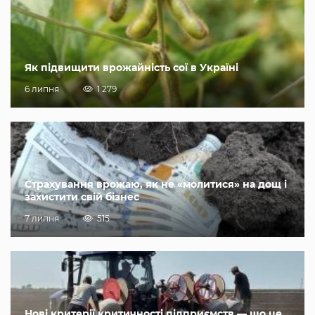
Як підвищити врожайність сої в Україні
6 липня
1 279
Страхування врожаю, як не «молитися» на дощ і
захистити свій бізнес
7 липня
515
Нові критерії критичності підприємств — що це