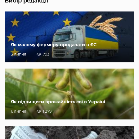
Вибір редакції
Як малому фермеру продавати в ЄС
3 липня
793
Як підвищити врожайність сої в Україні
6 липня
1 279