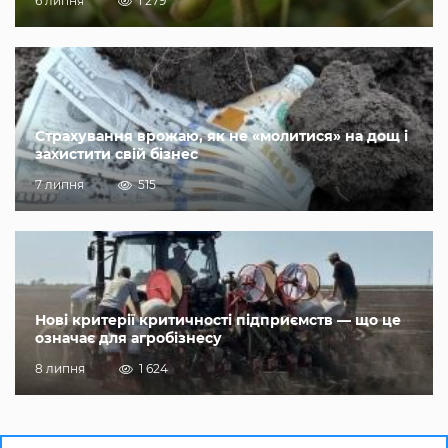
6 липня
1 279
Страхування врожаю, як не «молитися» на дощ і
захистити свій бізнес
7 липня
515
Нові критерії критичності підприємств — що це
означає для агробізнесу
8 липня
1 624