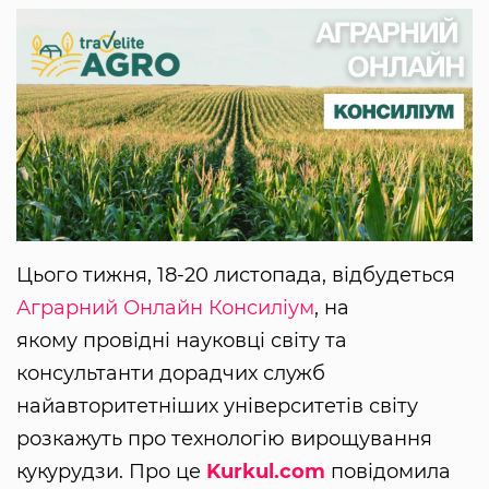
Цього тижня, 18-20 листопада, відбудеться
Аграрний Онлайн Консиліум
, на
якому провідні науковці світу та
консультанти дорадчих служб
найавторитетніших університетів світу
розкажуть про технологію вирощування
кукурудзи. Про це
Kurkul.com
повідомила