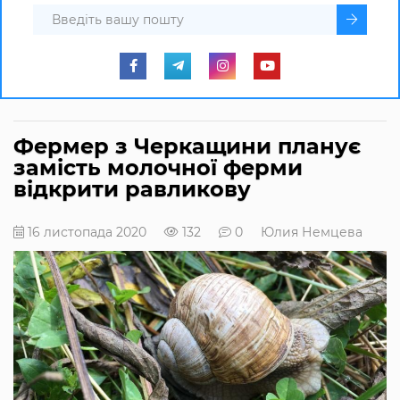
Фермер з Черкащини планує
замість молочної ферми
відкрити равликову
16 листопада 2020
132
0
Юлия Немцева