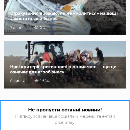
Страхування врожаю, як не «молитися» на дощ і
захистити свій бізнес
7 липня
515
Нові критерії критичності підприємств — що це
означає для агробізнесу
8 липня
1 624
Не пропусти останні новини!
Підписуйся на наші соціальні мережі та e-mail
розсилку.