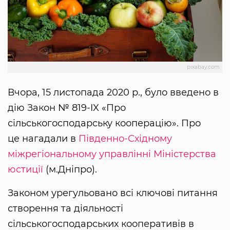
pixabay.com
Вчора, 15 листопада 2020 р., було введено в
дію Закон № 819-IX «Про
сільськогосподарську кооперацію». Про
це нагадали в
Південно-Східному
міжрегіональному управлінні Міністерства
юстиції
(м.Дніпро).
Законом урегульовано всі ключові питання
створення та діяльності
сільськогосподарських кооперативів в