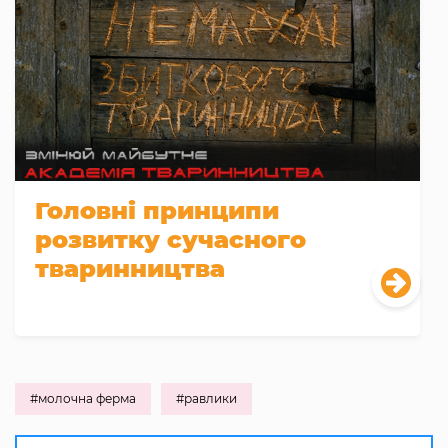
Головні принципи
розвитку сучасного
тваринництва
#молочна ферма
#равлики