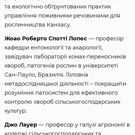
та екологічно обґрунтованих практик
управління поживними речовинами для
рослинництва Канзасу.
Жоао Роберто Спотті Лопес
— професор
кафедри ентомології та акарології,
завідувач лабораторії комах-переносників
хвороб, патогенів рослин в університеті
Сан-Пауло, Бразилія. Головна
метадослідницької діяльності – покращити
розуміння патосистем для ефективного
контролю хвороб сільськогосподарських
культур.
Джо Лауер
— професор у галузі агрономії в
коледжі сільськогосподарських та