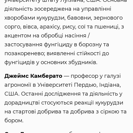
університету штату Луїзіана, США. Основна
діяльність зосереджена на управлінні
хворобами кукурудзи, бавовни, зернового
сорго, вівса, арахісу, рису, сої та пшениці, з
акцентом на обробці насіння /
застосування фунгіциду в борозну та
позакоренево; виявленні стійкості до
фунгіцидів у основних збудників.
Джеймс Камберато
— професор у галузі
агрономії в Університеті Пердью, Індіана,
США. Останні дослідження та діяльність у
дорадництві стосуються реакції кукурудзи
на стартові добрива та добрива з сіркою та
бором.