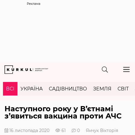
Реклама
ВСІ
УКРАЇНА
САДІВНИЦТВО
ЗЕМЛЯ
СВІТ
Наступного року у В’єтнамі
з’явиться вакцина проти АЧС
16 листопада 2020
61
0
Янчук Вікторія