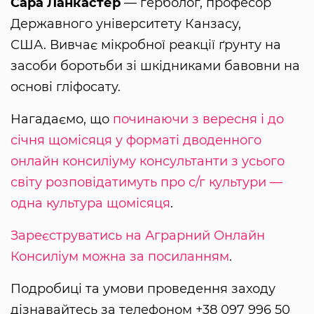
Сара Ланкастер
— герболог, професор
Державного університету Канзасу,
США. Вивчає мікробної реакції ґрунту на
засоби боротьби зі шкідниками бавовни на
основі гліфосату.
Нагадаємо, що
починаючи з вересня і до
січня щомісяця у форматі дводенного
онлайн консиліуму консультанти з усього
світу розповідатимуть про с/г культури —
одна культура щомісяця
.
Зареєструватись на Аграрний Онлайн
Консиліум можна за посиланням
.
Подробиці та умови проведення заходу
дізнавайтесь за телефоном +38 097 996 50