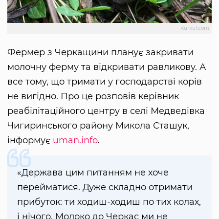
Kurkul.com
Фермер з Черкащини планує закривати
молочну ферму та відкривати равликову. А
все тому, що тримати у господарстві корів
не вигідно. Про це розповів керівник
реабілітаційного центру в селі Медведівка
Чигиринського району Микола Сташук,
інформує
uman.info
.
«Держава цим питанням не хоче
перейматися. Дуже складно отримати
прибуток: ти ходиш-ходиш по тих колах,
і нічого. Молоко до Черкас ми не