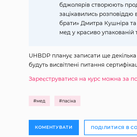
бджолярів створюють прод
зацікавились розповіддю 
брати» Дмитра Кушніра та
мед у красиво упакованій т
UHBDP планує записати ще декілька 
будуть висвітлені питання сертифікаці
Зареєструватися на курс можна за 
#мед
#пасіка
КОМЕНТУВАТИ
ПОДІЛИТИСЯ В С