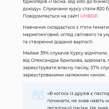
бджолярів «Пасіка. Від хобі до бізне
доходу». Слухачами курсу стали 820 б
Повідомляється на сайті
UHBDP
.
Навчання складається з п’яти темат
маркетинговий, огляд світового та ук
та створення доданої вартості.
Майже 39% слухачів Курсу відмітили,
від Олександра Брильова, адвоката, 
зареєструвати власну пасіку, 57% слух
зареєстрованими належним чином.
«В когось із друзів є паспо
починати, не знав навіть н
легалізації пасіки. Не зна