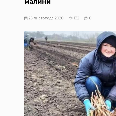
малини
25 листопада 2020
132
0