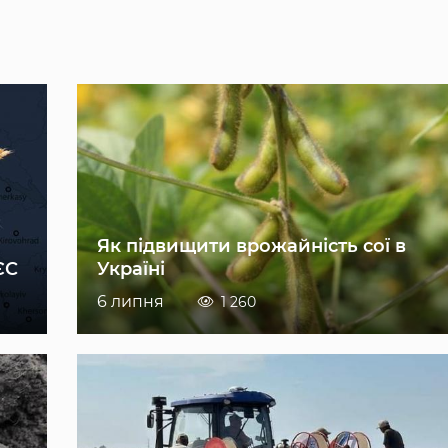
Як підвищити врожайність сої в
ЄС
Україні
6 липня
1 260