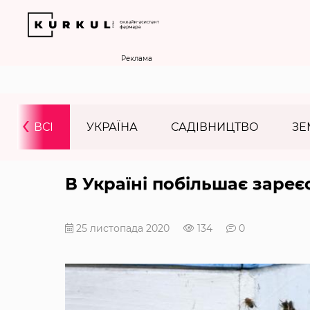
Реклама
‹
ВСІ
УКРАЇНА
САДІВНИЦТВО
ЗЕ
В Україні побільшає зареє
25 листопада 2020
134
0