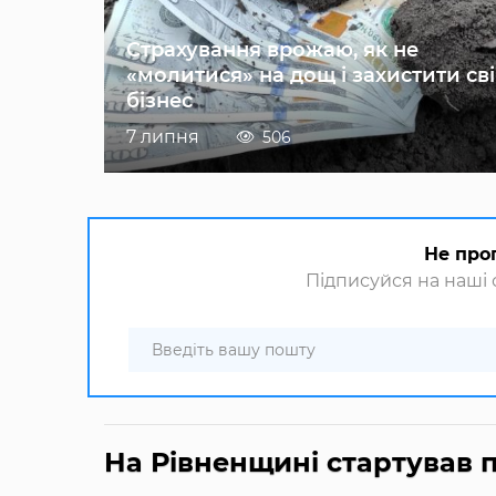
Страхування врожаю, як не
«молитися» на дощ і захистити св
бізнес
7 липня
506
Не про
Підписуйся на наші с
На Рівненщині стартував 