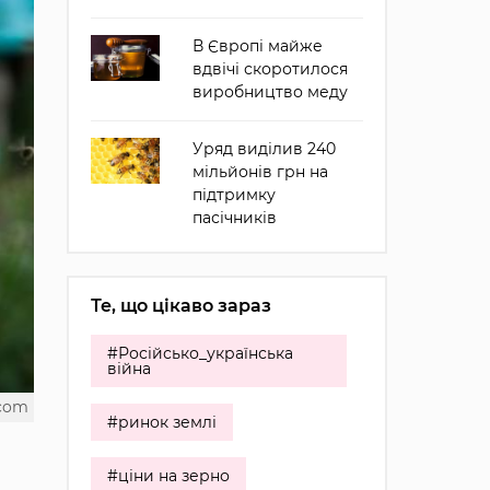
В Європі майже
вдвічі скоротилося
виробництво меду
Уряд виділив 240
мільйонів грн на
підтримку
пасічників
Те, що цікаво зараз
#Російсько_українська
війна
.com
#ринок землі
#ціни на зерно