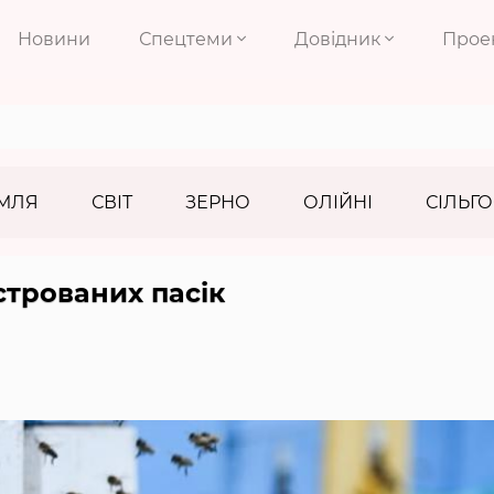
Новини
Спецтеми
Довідник
Прое
МЛЯ
СВІТ
ЗЕРНО
ОЛІЙНІ
СІЛЬГО
строваних пасік