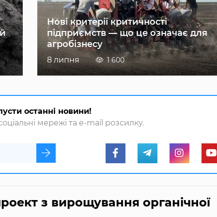
Нові критерії критичності
ій
підприємств — що це означає для
агробізнесу
8 липня
1 600
пусти останні новини!
оціальні мережі та e-mail розсилку.
проект з вирощування органічної