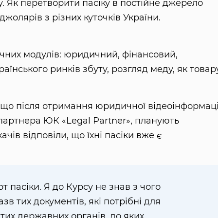
су. Як перетворити пасіку в постійне джерело
джолярів з різних куточків України.
ичних модулів: юридичний, фінансовий,
раїнського ринків збуту, розгляд меду, як товар
 що після отримання юридичної відеоінформаці
партнера ЮК «Legal Partner», планують
ачів відповіли, що їхні пасіки вже є
рт пасіки. Я до Курсу не знав з чого
азв тих документів, які потрібні для
в тих державних органів, до яких