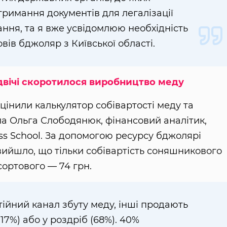
тримання документів для легалізації
ання, та я вже усвідомлюю необхідність
овів бджоляр з Київської області.
двічі скоротилося виробництво меду
оцінили калькулятор собівартості меду та
а Ольга Слободянюк, фінансовий аналітик,
ess School. За допомогою ресурсу бджолярі
 вийшло, що тільки собівартість соняшникового
сортового — 74 грн.
тійний канал збуту меду, інші продають
17%) або у роздріб (68%). 40%