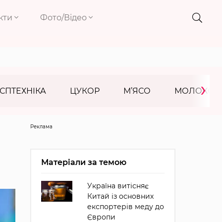
кти
Фото/Відео
›
СПТЕХНІКА
ЦУКОР
М’ЯСО
МОЛОКО
Реклама
Матеріали за темою
Україна витісняє
Китай із основних
експортерів меду до
Європи