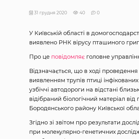
31 грудня 2020
40
0
У Київській області в домогосподарс
виявлено РНК вірусу пташиного грипу
Про це
повідомляє
головне управлін
Відзначається, що в ході проведення 
виявленням трупів птиці інфікованих
узбіччі автодороги на відстані близьк
відібраний біологічний матеріал від
Бородянського району Київської обла
Згідно зі звітом про результати дослі
при молекулярно-генетичних дослідж