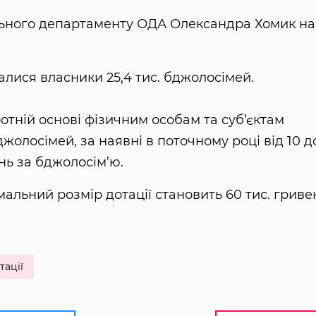
льного департаменту ОДА Олександра Хомик на
лися власники 25,4 тис. бджолосімей.
тній основі фізичним особам та суб’єктам
жолосімей, за наявні в поточному році від 10 д
нь за бджолосім’ю.
льний розмір дотації становить 60 тис. гриве
тації