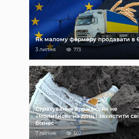
Як малому фермеру продавати в 
3 липня
773
Страхування врожаю, як не
«молитися» на дощ і захистити св
бізнес
7 липня
502