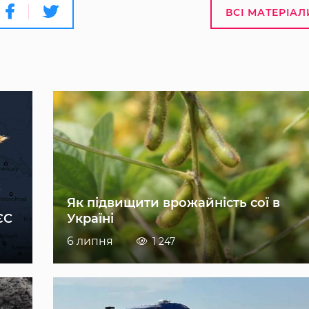
ВСІ МАТЕРІАЛ
Як підвищити врожайність сої в
ЄС
Україні
6 липня
1 247