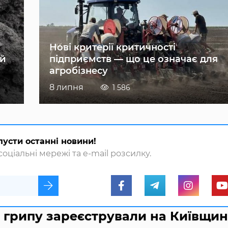
Нові критерії критичності
ій
підприємств — що це означає для
агробізнесу
8 липня
1 586
пусти останні новини!
оціальні мережі та e-mail розсилку.
грипу зареєстрували на Київщин