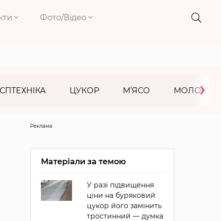
кти
Фото/Відео
›
СПТЕХНІКА
ЦУКОР
М’ЯСО
МОЛОКО
Реклама
Матеріали за темою
У разі підвищення
ціни на буряковий
цукор його замінить
тростинний — думка