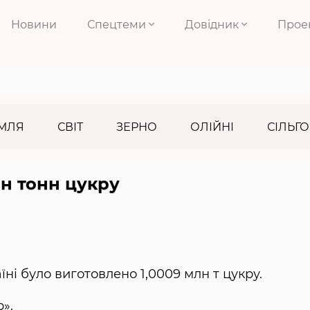
Новини
Спецтеми
Довідник
Прое
МЛЯ
СВІТ
ЗЕРНО
ОЛІЙНІ
СІЛЬГО
он тонн цукру
їні було виготовлено 1,0009 млн т цукру.
».