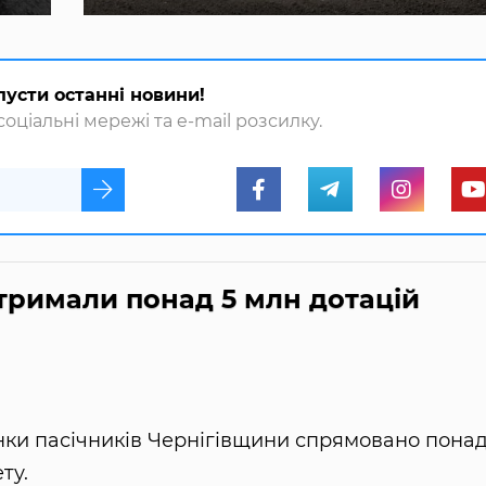
пусти останні новини!
оціальні мережі та e-mail розсилку.
тримали понад 5 млн дотацій
нки пасічників Чернігівщини спрямовано понад
ту.