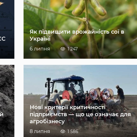
Як підвищити врожайність сої в
ЄС
Україні
6 липня
1 247
Нові критерії критичності
ій
підприємств — що це означає для
агробізнесу
8 липня
1 586