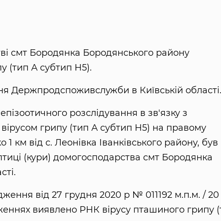
тві смт Бородянка Бородянського району
 (тип А субтип Н5).
ня Держпродспоживслужби в Київській області
епізоотичного розслідування в зв'язку з
 вірусом грипу (тип А субтип Н5) на правому
о 1 км від с. Леонівка Іванківського району, був
 птиці (кури) домогосподарства смт Бородянка
сті.
дження від 27 грудня 2020 р № 011192 м.п.м. / 20
еннях виявлено РНК вірусу пташиного грипу (