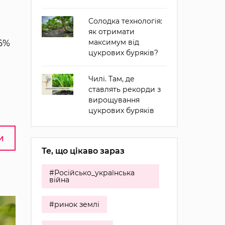
Солодка технологія:
як отримати
36%
максимум від
цукрових буряків?
Чилі. Там, де
ставлять рекорди з
вирощування
цукрових буряків
И
Те, що цікаво зараз
#Російсько_українська
війна
#ринок землі