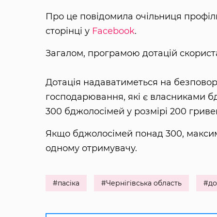
Про це повідомила очільниця профі
сторінці у
Facebook
.
Загалом, програмою дотацій скориста
Дотація надаватиметься на безповоро
господарювання, які є власниками бд
300 бджолосімей у розмірі 200 гриве
Якщо бджолосімей понад 300, максима
одному отримувачу.
#пасіка
#Чернігівська область
#до