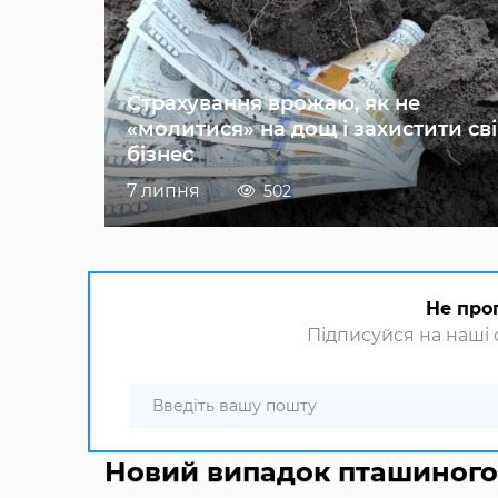
Страхування врожаю, як не
«молитися» на дощ і захистити св
бізнес
7 липня
502
Не про
Підписуйся на наші с
Новий випадок пташиного 