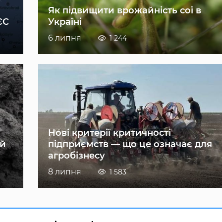
Як підвищити врожайність сої в
ЄС
Україні
6 липня
1 244
Нові критерії критичності
ій
підприємств — що це означає для
агробізнесу
8 липня
1 583