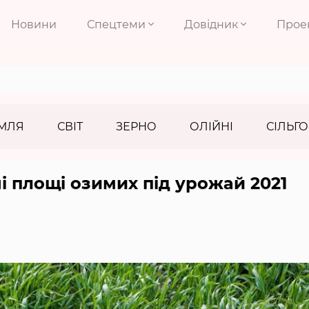
Новини
Спецтеми
Довідник
Прое
МЛЯ
СВІТ
ЗЕРНО
ОЛІЙНІ
СІЛЬГО
ні площі озимих під урожай 2021