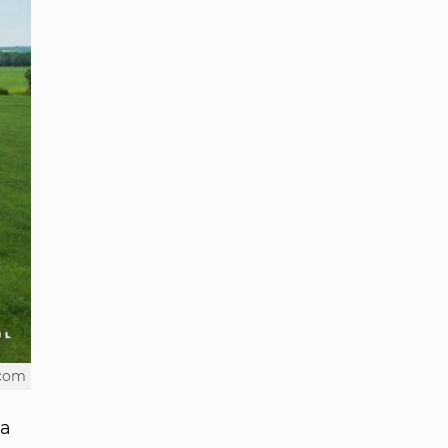
.com
ва