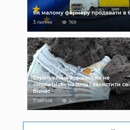
Як малому фермеру продавати в 
3 липня
769
Страхування врожаю, як не
«молитися» на дощ і захистити св
бізнес
7 липня
502