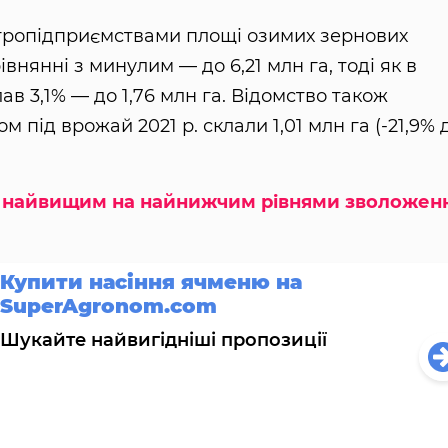
 агропідприємствами площі озимих зернових
внянні з минулим — до 6,21 млн га, тоді як в
в 3,1% — до 1,76 млн га. Відомство також
 під врожай 2021 р. склали 1,01 млн га (-21,9% 
з найвищим на найнижчим рівнями зволожен
Купити насіння ячменю на
SuperAgronom.com
Шукайте найвигідніші пропозиції