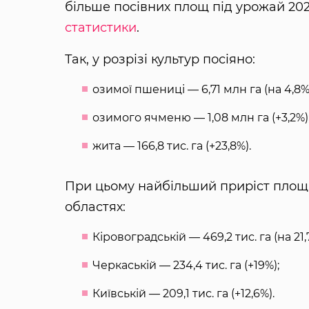
більше посівних площ під урожай 202
статистики
.
Так, у розрізі культур посіяно:
озимої пшениці — 6,71 млн га (на 4,8% 
озимого ячменю — 1,08 млн га (+3,2%)
жита — 166,8 тис. га (+23,8%).
При цьому найбільший приріст площ п
областях:
Кіровоградській — 469,2 тис. га (на 21,
Черкаській — 234,4 тис. га (+19%);
Київській — 209,1 тис. га (+12,6%).