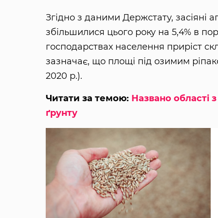
Згідно з даними Держстату, засіяні
збільшилися цього року на 5,4% в порі
господарствах населення приріст скла
зазначає, що площі під озимим ріпаком
2020 р.).
Читати за темою:
Названо області 
ґрунту