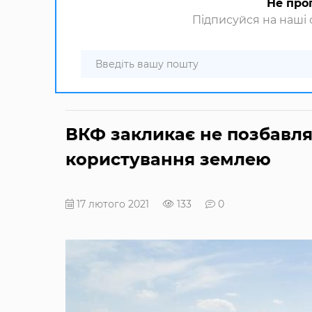
Не про
Підписуйся на наші с
ВКФ закликає не позбавля
користування землею
17 лютого 2021
133
0