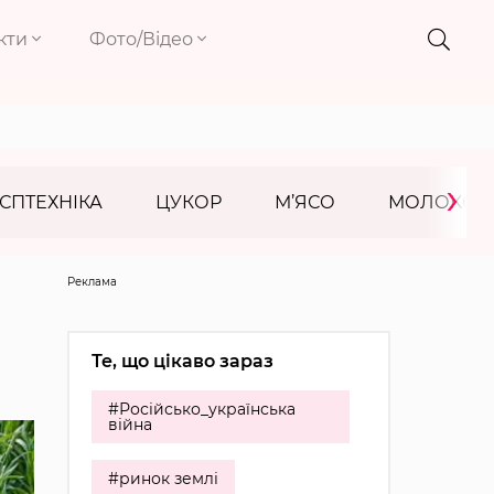
кти
Фото/Відео
›
СПТЕХНІКА
ЦУКОР
М’ЯСО
МОЛОКО
Реклама
Те, що цікаво зараз
#Російсько_українська
війна
#ринок землі