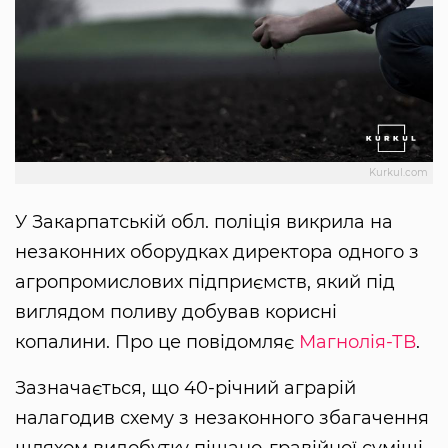
Kurkul.com
У Закарпатській обл. поліція викрила на
незаконних оборудках директора одного з
агропромислових підприємств, який під
виглядом поливу добував корисні
копалини. Про це повідомляє
Магнолія-ТВ
.
Зазначається, що 40-річний аграрій
налагодив схему з незаконного збагачення
шляхом видобутку піщано-гравійної суміші