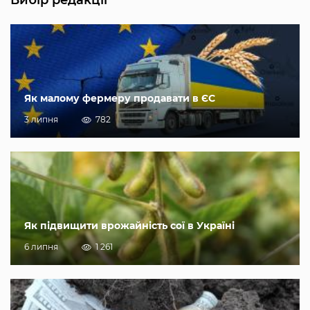
Як малому фермеру продавати в ЄС
3 липня
782
Як підвищити врожайність сої в Україні
6 липня
1 261