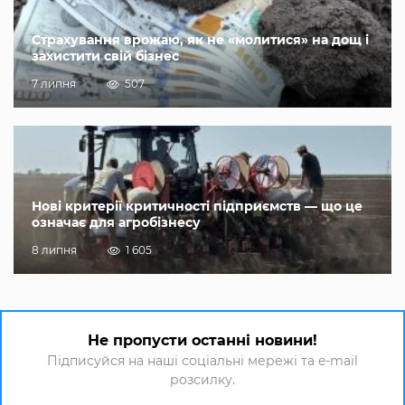
Страхування врожаю, як не «молитися» на дощ і
захистити свій бізнес
7 липня
507
Нові критерії критичності підприємств — що це
означає для агробізнесу
8 липня
1 605
Не пропусти останні новини!
Підписуйся на наші соціальні мережі та e-mail
розсилку.