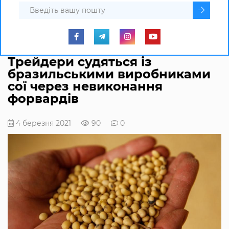
Трейдери судяться із
бразильськими виробниками
сої через невиконання
форвардів
4 березня 2021
90
0