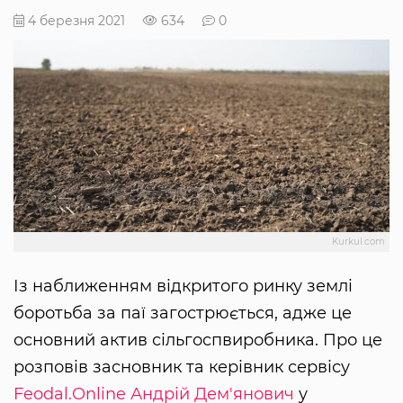
4 березня 2021
634
0
Kurkul.com
Із наближенням відкритого ринку землі
боротьба за паї загострюється, адже це
основний актив сільгоспвиробника. Про це
розповів засновник та керівник сервісу
Feodal.Online
Андрій Дем'янович
у