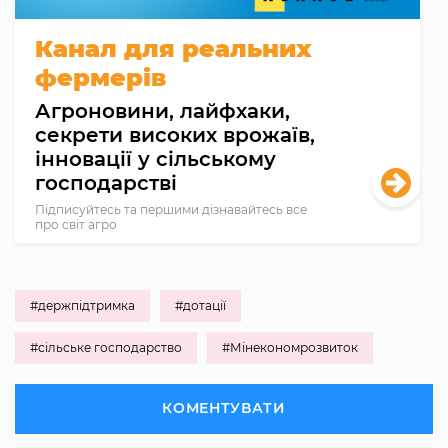
Канал для реальних
фермерів
Агроновини, лайфхаки,
секрети високих врожаїв,
інновації у сільському
господарстві
Підписуйтесь та першими дізнавайтесь все
про світ агро
#держпідтримка
#дотації
#сільське господарство
#Мінекономрозвиток
КОМЕНТУВАТИ