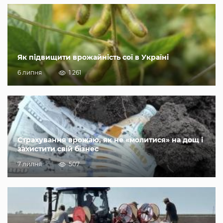
Як підвищити врожайність сої в Україні
6 липня
1 261
Страхування врожаю, як не «молитися» на дощ і
захистити свій бізнес
7 липня
507