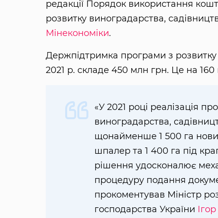
редакції Порядок використання кошт
розвитку виноградарства, садівницт
Мінекономіки
.
Держпідтримка програми з розвитку 
2021 р. складе 450 млн грн. Це на 160
«У 2021 році реалізація п
виноградарства, садівниц
щонайменше 1 500 га нови
шпалер та 1 400 га під к
рішення удосконалює меха
процедуру подання докуме
прокоментував Міністр розв
господарства України
Іго