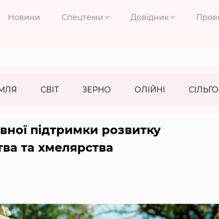
Новини
Спецтеми
Довідник
Прое
МЛЯ
СВІТ
ЗЕРНО
ОЛІЙНІ
СІЛЬГО
вної підтримки розвитку
тва та хмелярства