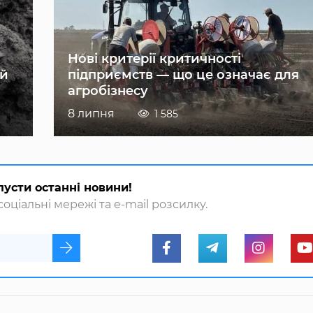
Нові критерії критичності
ій
підприємств — що це означає для
агробізнесу
8 липня
1 585
пусти останні новини!
оціальні мережі та e-mail розсилку.