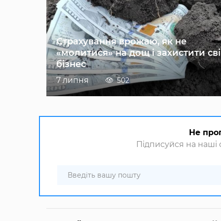
Страхування врожаю, як не
«молитися» на дощ і захистити св
бізнес
7 липня
502
Не про
Підписуйся на наші с