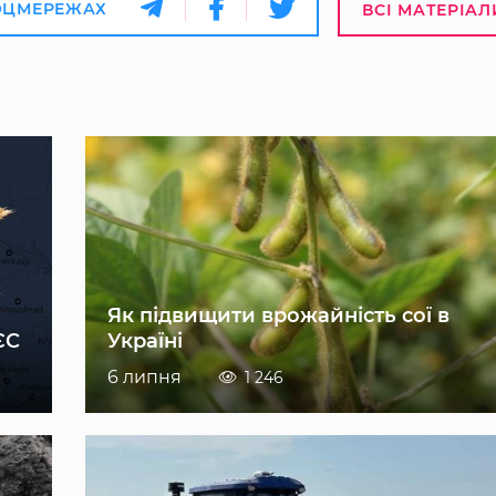
ОЦМЕРЕЖАХ
ВСІ МАТЕРІАЛ
Як підвищити врожайність сої в
ЄС
Україні
6 липня
1 246