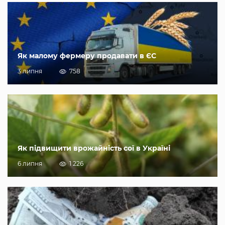
Як малому фермеру продавати в ЄС
3 липня
758
Як підвищити врожайність сої в Україні
6 липня
1 226