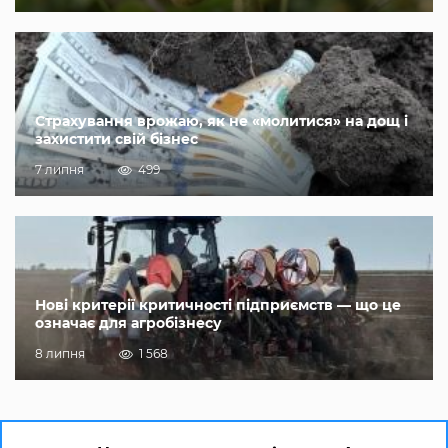
Страхування врожаю, як не «молитися» на дощ і
захистити свій бізнес
7 липня
499
Нові критерії критичності підприємств — що це
означає для агробізнесу
8 липня
1 568