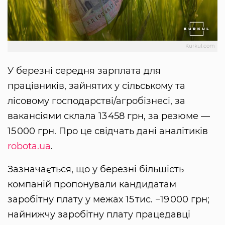
Kurkul.com
У березні середня зарплата для
працівників, зайнятих у сільському та
лісовому господарстві/агробізнесі, за
вакансіями склала 13 458 грн, за резюме —
15 000 грн. Про це свідчать дані аналітиків
robota.ua
.
Зазначається, що у березні більшість
компаній пропонували кандидатам
заробітну плату у межах 15 тис. −19 000 грн;
найнижчу заробітну плату працедавці