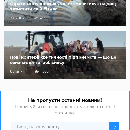
Страхування врожаю, як не «молитися» на дощ і
захистити свій бізнес
7 липня
499
Нові критерії критичності підприємств — що це
означає для агробізнесу
8 липня
1 568
Не пропусти останні новини!
Підписуйся на наші соціальні мережі та e-mail
розсилку.