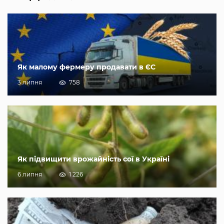
Як малому фермеру продавати в ЄС
3 липня
758
Як підвищити врожайність сої в Україні
6 липня
1 226