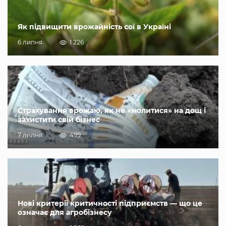
Як підвищити врожайність сої в Україні
6 липня
1 226
Страхування врожаю, як не «молитися» на дощ і
захистити свій бізнес
7 липня
499
Нові критерії критичності підприємств — що це
означає для агробізнесу