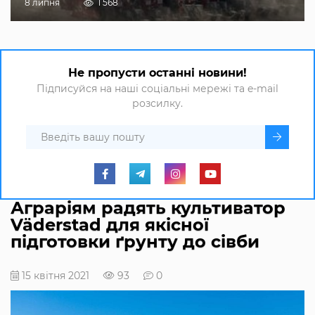
8 липня
1 568
Не пропусти останні новини!
Підписуйся на наші соціальні мережі та e-mail
розсилку.
Аграріям радять культиватор
Väderstad для якісної
підготовки ґрунту до сівби
15 квітня 2021
93
0