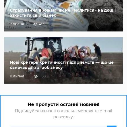
Страхування врожаю, як не «молитися» на дощ і
захистити свій бізнес
7 липня
499
Нові критерії критичності підприємств — що це
означає для агробізнесу
8 липня
1 568
Не пропусти останні новини!
Підписуйся на наші соціальні мережі та e-mail
розсилку.