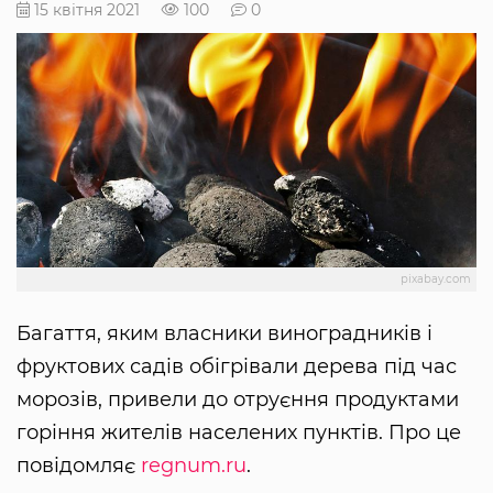
15 квітня 2021
100
0
pixabay.com
Багаття, яким власники виноградників і
фруктових садів обігрівали дерева під час
морозів, привели до отруєння продуктами
горіння жителів населених пунктів. Про це
повідомляє
regnum.ru
.