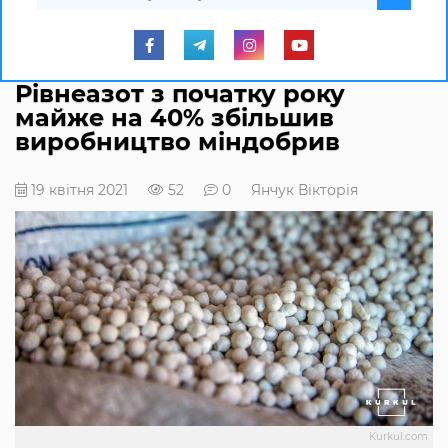
Рівнеазот з початку року
майже на 40% збільшив
виробництво міндобрив
19 квітня 2021
52
0
Янчук Вікторія
Kurkul.com