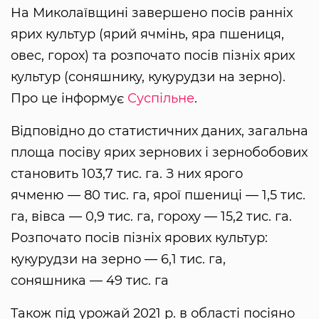
На Миколаївщині завершено посів ранніх
ярих культур (ярий ячмінь, яра пшениця,
овес, горох) та розпочато посів пізніх ярих
культур (соняшнику, кукурудзи на зерно).
Про це інформує
Суспільне
.
Відповідно до статистичних даних, загальна
площа посіву ярих зернових і зернобобових
становить 103,7 тис. га. З них ярого
ячменю — 80 тис. га, ярої пшениці — 1,5 тис.
га, вівса — 0,9 тис. га, гороху — 15,2 тис. га.
Розпочато посів пізніх ярових культур:
кукурудзи на зерно — 6,1 тис. га,
соняшника — 49 тис. га
Також під урожай 2021 р. в області посіяно