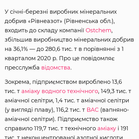
У січні-березні виробник мінеральних
добрив «Рівнеазот» (Рівненська обл.),
входить до складу компанії
Ostchem
,
збільшив виробництво мінеральних добрив
на 36,1% — до 280,6 тис. т в порівнянні з 1
кварталом 2020 р. Про це повідомляє
пресслужба
відомства
.
Зокрема, підприємством вироблено 13,6
тис. т
аміаку водного технічного
, 149,3 тис. т
аміачної селітри, 1,4 тис. т аміачної селітри
(у вигляді плаву), 116,2 тис. т
ВАС
(вапняно-
аміачної селітри). Підприємство також
справило 119,7 тис. т технічного
аміаку
і 191
тис. т неконцентрованої азотної кислоти