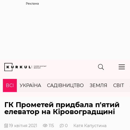
Реклама
ВСІ
УКРАЇНА
САДІВНИЦТВО
ЗЕМЛЯ
СВІТ
ГК Прометей придбала п'ятий
елеватор на Кіровоградщині
19 квітня 2021
115
0
Катя Капустина