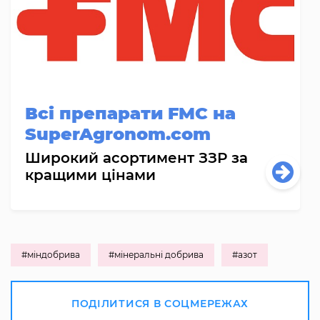
Всі препарати FMC на
SuperAgronom.com
Широкий асортимент ЗЗР за
кращими цінами
#міндобрива
#мінеральні добрива
#азот
ПОДІЛИТИСЯ В СОЦМЕРЕЖАХ