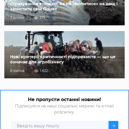
Страхування врожаю, як не «молитися» на дощ і
захистити свій бізнес
7 липня
519
Нові критерії критичності підприємств — що це
означає для агробізнесу
8 липня
1 632
Не пропусти останні новини!
Підписуйся на наші соціальні мережі та e-mail
розсилку.