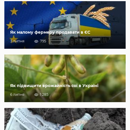
Як малому фермеру продавати в ЄС
3 липня
795
Як підвищити врожайність сої в Україні
6 липня
1 285