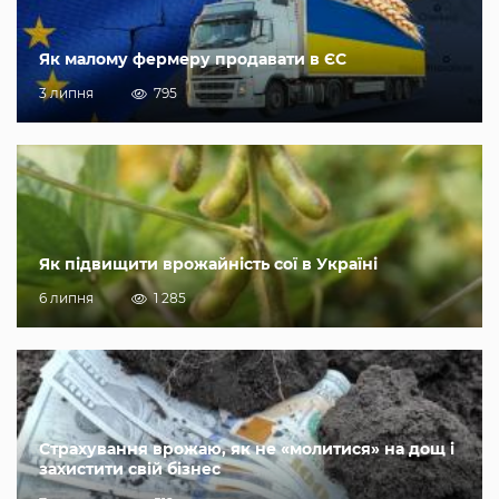
Як малому фермеру продавати в ЄС
3 липня
795
Як підвищити врожайність сої в Україні
6 липня
1 285
Страхування врожаю, як не «молитися» на дощ і
захистити свій бізнес