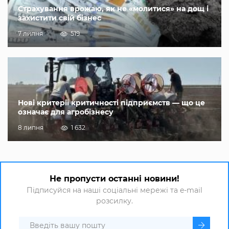
Страхування врожаю, як не «молитися» на дощ і
захистити свій бізнес
7 липня
519
Нові критерії критичності підприємств — що це
означає для агробізнесу
8 липня
1 632
Не пропусти останні новини!
Підписуйся на наші соціальні мережі та e-mail
розсилку.