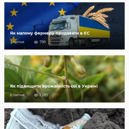
Як малому фермеру продавати в ЄС
3 липня
795
Як підвищити врожайність сої в Україні
6 липня
1 285