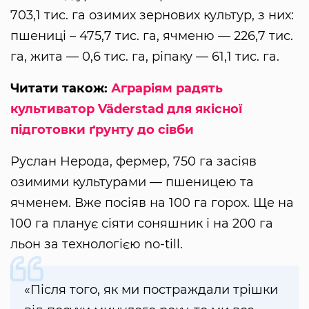
703,1 тис. га озимих зернових культур, з них:
пшениці – 475,7 тис. га, ячменю — 226,7 тис.
га, жита — 0,6 тис. га, ріпаку — 61,1 тис. га.
Читати також:
Аграріям радять
культиватор Väderstad для якісної
підготовки ґрунту до сівби
Руслан Нерода, фермер, 750 га засіяв
озимими культурами — пшеницею та
ячменем. Вже посіяв на 100 га горох. Ще на
100 га планує сіяти соняшник і на 200 га
льон за технологією no-till.
«Після того, як ми постраждали трішки