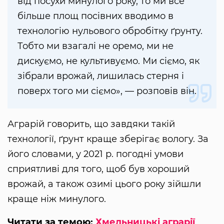
від посухи минулого року, то ми все
більше площ посівних вводимо в
технологію нульового обробітку ґрунту.
Тобто ми взагалі не оремо, ми не
дискуємо, не культивуємо. Ми сіємо, як
зібрали врожай, лишилась стерня і
поверх того ми сіємо», — розповів він.
Аграрій говорить, що завдяки такій
технології, ґрунт краще зберігає вологу. За
його словами, у 2021 р. погодні умови
сприятливі для того, щоб був хороший
врожай, а також озимі цього року зійшли
краще ніж минулого.
Читати за темою:
Хмельницькі аграрії