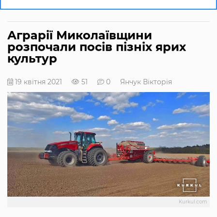
Аграрії Миколаївщини
розпочали посів пізніх ярих
культур
19 квітня 2021
51
0
Янчук Вікторія
Kurkul.com