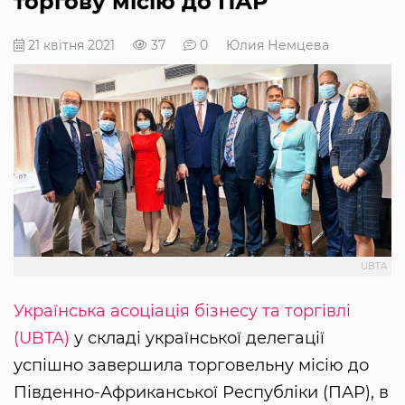
торгову місію до ПАР
21 квітня 2021
37
0
Юлия Немцева
UBTA
Українська асоціація бізнесу та торгівлі
(UBTA)
у складі української делегації
успішно завершила торговельну місію до
Південно-Африканської Республіки (ПАР), в