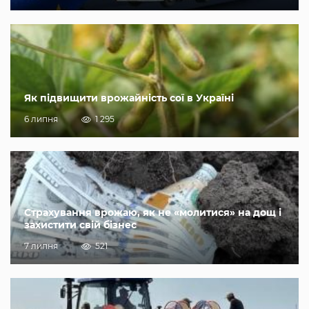
Як підвищити врожайність сої в Україні
6 липня
1 295
Страхування врожаю, як не «молитися» на дощ і
захистити свій бізнес
7 липня
521