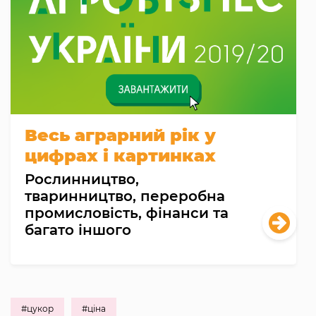
Весь аграрний рік у
цифрах і картинках
Рослинництво,
тваринництво, переробна
промисловість, фінанси та
багато іншого
#цукор
#ціна