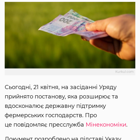
Kurkul.com
Сьогодні, 21 квітня, на засіданні Уряду
прийнято постанову, яка розширює та
вдосконалює державну підтримку
фермерських господарств. Про
це повідомляє пресслужба
Мінекономіки
.
Документ розроблено на підставі Указу