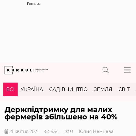
Реклама
ВСІ
УКРАЇНА
САДІВНИЦТВО
ЗЕМЛЯ
СВІТ
Держпідтримку для малих
фермерів збільшено на 40%
21 квітня 2021
434
0
Юлия Немцева