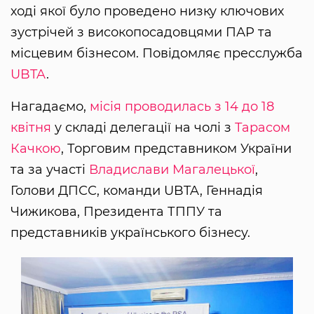
ході якої було проведено низку ключових
зустрічей з високопосадовцями ПАР та
місцевим бізнесом. Повідомляє пресслужба
UBTA
.
Нагадаємо,
місія проводилась з 14 до 18
квітня
у складі делегації на чолі з
Тарасом
Качкою
, Торговим представником України
та за участі
Владислави Магалецької
,
Голови ДПСС, команди UBTA, Геннадія
Чижикова, Президента ТППУ та
представників українського бізнесу.