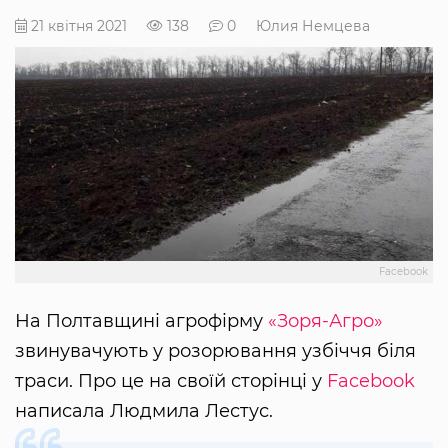
21 квітня 2021
138
0
Юлия Немцева
Facebook
На Полтавщині агрофірму
«Зоря-Агро»
звинувачують у розорювання узбіччя біля
траси. Про це на своїй сторінці у
Facebook
написала Людмила Лестус.