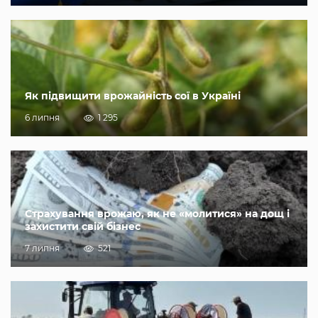
Як підвищити врожайність сої в Україні
6 липня
1 295
Страхування врожаю, як не «молитися» на дощ і
захистити свій бізнес
7 липня
521