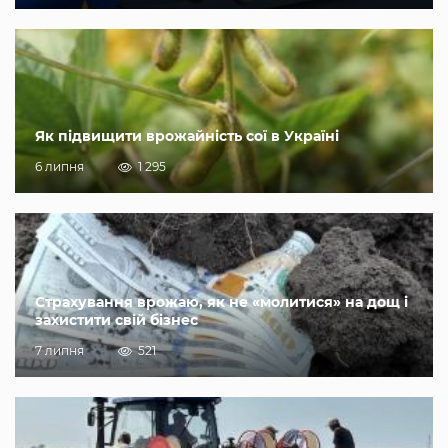
Як підвищити врожайність сої в Україні
6 липня
1 295
Страхування врожаю, як не «молитися» на дощ і
захистити свій бізнес
7 липня
521