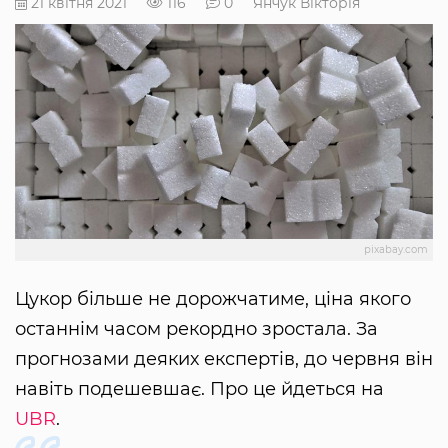
21 квітня 2021
116
0
Янчук Вікторія
pixabay.com
Цукор більше не дорожчатиме, ціна якого
останнім часом рекордно зростала. За
прогнозами деяких експертів, до червня він
навіть подешевшає. Про це йдеться на
UBR
.