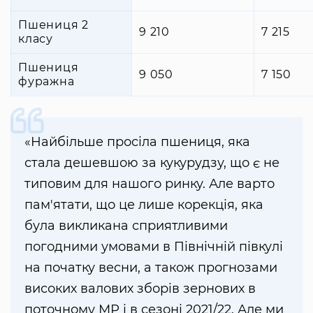
Пшениця 2
9 210
7 215
класу
Пшениця
9 050
7 150
фуражна
«Найбільше просіла пшениця, яка
стала дешевшою за кукурудзу, що є не
типовим для нашого ринку. Але варто
пам'ятати, що це лише корекція, яка
була викликана сприятливими
погодними умовами в Північній півкулі
на початку весни, а також прогнозами
високих валових зборів зернових в
поточному МР і в сезоні 2021/22. Але ми