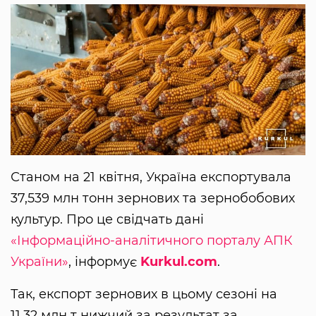
Станом на 21 квітня, Україна експортувала
37,539 млн тонн зернових та зернобобових
культур. Про це свідчать дані
«Інформаційно-аналітичного порталу АПК
України»
, інформує
Kurkul.com
.
Так, експорт зернових в цьому сезоні на
11,32 млн т нижчий за результат за