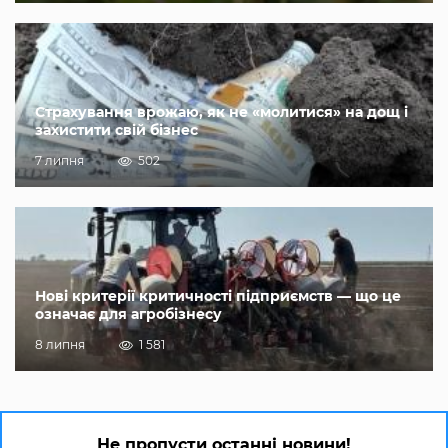
Страхування врожаю, як не «молитися» на дощ і
захистити свій бізнес
7 липня
502
Нові критерії критичності підприємств — що це
означає для агробізнесу
8 липня
1 581
Не пропусти останні новини!