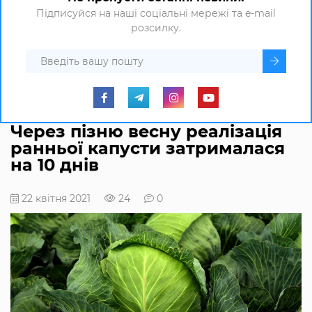
Підписуйся на наші соціальні мережі та e-mail
розсилку.
Через пізню весну реалізація
ранньої капусти затрималася
на 10 днів
22 квітня 2021
24
0