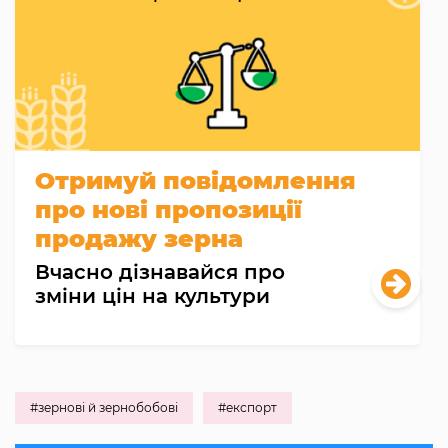
Отримуй повідомлення
про нові пропозиції
продажу зерна
Вчасно дізнавайся про
зміни цін на культури
#зернові й зернобобові
#експорт