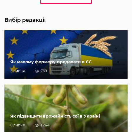
Вибір редакції
Як малому фермеру продавати в ЄС
3 липня
769
Як підвищити врожайність сої в Україні
6 липня
1 244