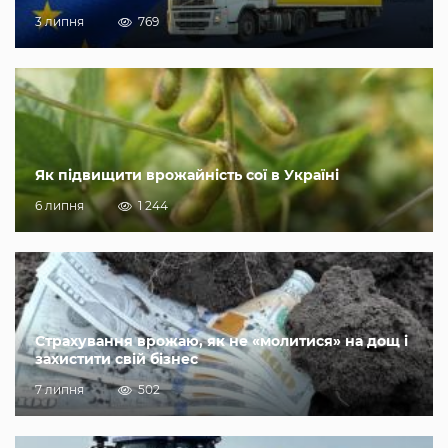
3 липня
769
Як підвищити врожайність сої в Україні
6 липня
1 244
Страхування врожаю, як не «молитися» на дощ і
захистити свій бізнес
7 липня
502