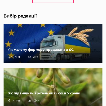
Вибір редакції
Як малому фермеру продавати в ЄС
3 липня
769
Як підвищити врожайність сої в Україні
6 липня
1 244