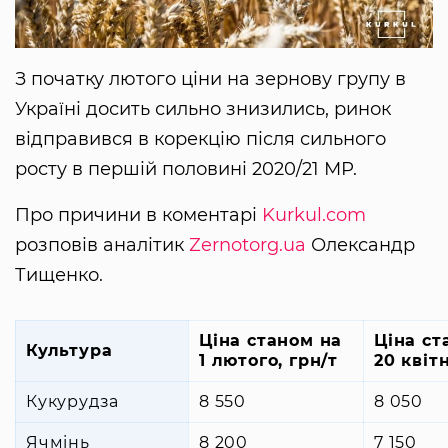
З початку лютого ціни на зернову групу в
Україні досить сильно знизились, ринок
відправився в корекцію після сильного
росту в першій половині 2020/21 МР.
Про причини в коментарі
Kurkul.com
розповів аналітик
Zernotorg.ua
Олександр
Тищенко.
Ціна станом на
Ціна ст
Культура
1 лютого, грн/т
20 квітн
Кукурудза
8 550
8 050
Ячмінь
8 200
7 150