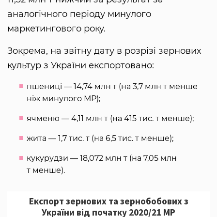
аналогічного періоду минулого
маркетингового року.
Зокрема, на звітну дату в розрізі зернових
культур з України експортовано:
пшениці — 14,74 млн т (на 3,7 млн т менше
ніж минулого МР);
ячменю — 4,11 млн т (на 415 тис. т менше);
жита — 1,7 тис. т (на 6,5 тис. т менше);
кукурудзи — 18,072 млн т (на 7,05 млн
т менше).