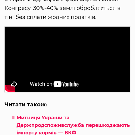
Конгресу, 30%-40% землі обробляється в
тіні без сплати жодних податків.
Читати також:
Митниця України та
Держпродспоживслужба перешкоджають
імпорту кормів — ВКФ