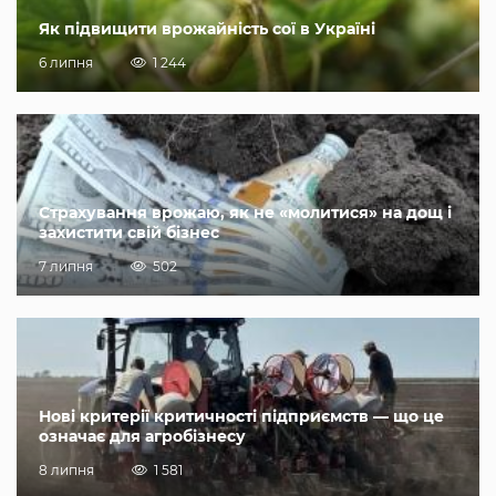
Як підвищити врожайність сої в Україні
6 липня
1 244
Страхування врожаю, як не «молитися» на дощ і
захистити свій бізнес
7 липня
502
Нові критерії критичності підприємств — що це
означає для агробізнесу
8 липня
1 581