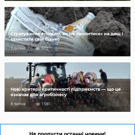
Страхування врожаю, як не «молитися» на дощ і
захистити свій бізнес
7 липня
502
Нові критерії критичності підприємств — що це
означає для агробізнесу
8 липня
1 581
Не пропусти останні новини!