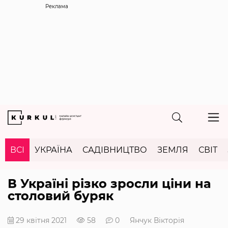
Реклама
ВСІ
УКРАЇНА
САДІВНИЦТВО
ЗЕМЛЯ
СВІТ
В Україні різко зросли ціни на
столовий буряк
29 квітня 2021
58
0
Янчук Вікторія