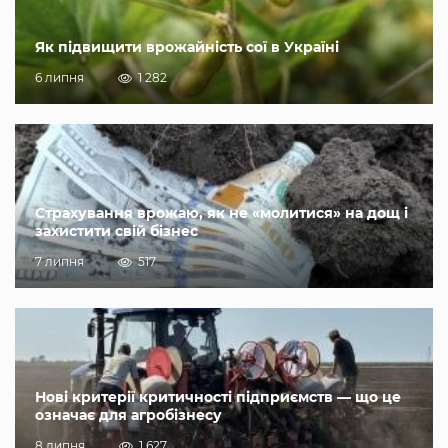
Як підвищити врожайність сої в Україні
6 липня
1 282
Страхування врожаю, як не «молитися» на дощ і
захистити свій бізнес
7 липня
517
Нові критерії критичності підприємств — що це
означає для агробізнесу
8 липня
1 627