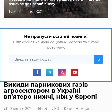
означає для агробізнесу
8 липня
1 627
Не пропусти останні новини!
Підписуйся на наші соціальні мережі та e-mail
розсилку.
Викиди парникових газів
агросектором в Україні
вп’ятеро нижчі, ніж у Європі
29 квітня 2021
44
0
Юлия Немцева