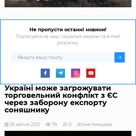
Не пропусти останні новини!
Підписуйся на наші соціальні мережі та e-mail
розсилку.
Україні може загрожувати
торговельний конфлікт з ЄС
через заборону експорту
соняшнику
29 квітня 2021
79
0
Юлия Немцева