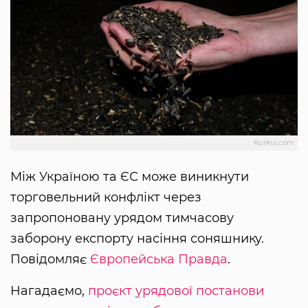
Kurkul.com
Між Україною та ЄС може виникнути
торговельний конфлікт через
запропоновану урядом тимчасову
заборону експорту насіння соняшнику.
Повідомляє
Європейська Правда
.
Нагадаємо,
проєкт урядової постанови