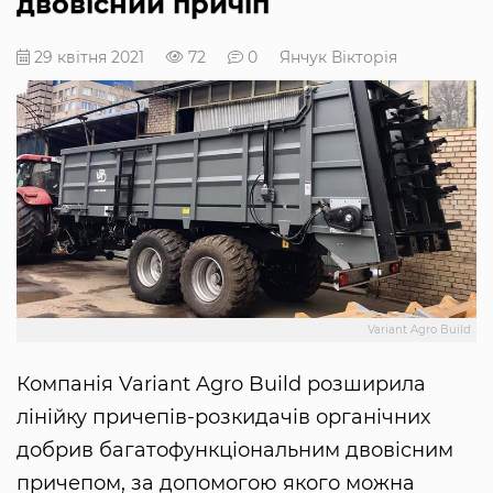
двовісний причіп
29 квітня 2021
72
0
Янчук Вікторія
Variant Agro Build
Компанія Variant Agro Build розширила
лінійку причепів-розкидачів органічних
добрив багатофункціональним двовісним
причепом, за допомогою якого можна