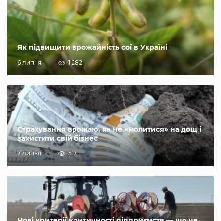
Як підвищити врожайність сої в Україні
6 липня
1 282
Страхування врожаю, як не «молитися» на дощ і
захистити свій бізнес
7 липня
517
Нові критерії критичності підприємств — що це