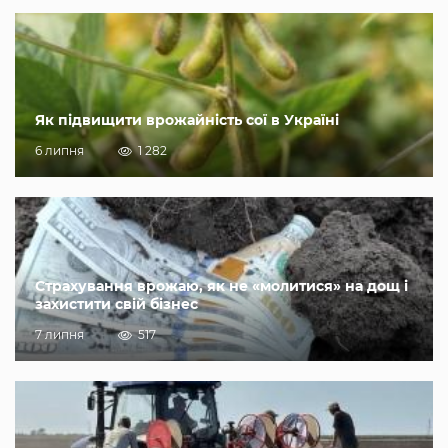
Як підвищити врожайність сої в Україні
6 липня
1 282
Страхування врожаю, як не «молитися» на дощ і
захистити свій бізнес
7 липня
517