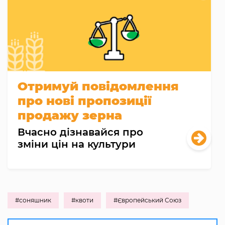
Отримуй повідомлення
про нові пропозиції
продажу зерна
Вчасно дізнавайся про
зміни цін на культури
#соняшник
#квоти
#Європейський Союз