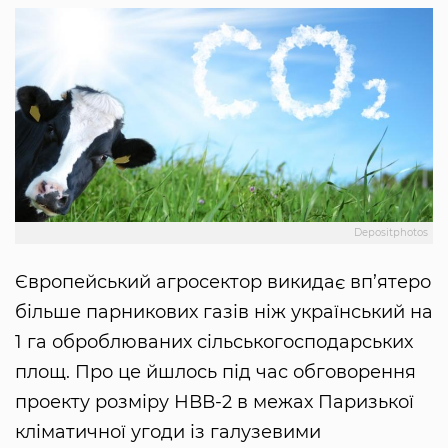
Depositphotos
Європейський агросектор викидає вп’ятеро
більше парникових газів ніж український на
1 га оброблюваних сільськогосподарських
площ. Про це йшлось під час обговорення
проекту розміру НВВ-2 в межах Паризької
кліматичної угоди із галузевими