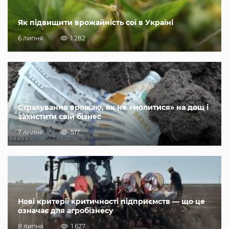
Як підвищити врожайність сої в Україні
6 липня
1 282
Страхування врожаю, як не «молитися» на дощ і
захистити свій бізнес
7 липня
517
Нові критерії критичності підприємств — що це
означає для агробізнесу
8 липня
1 627