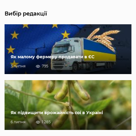
Вибір редакції
Як малому фермеру продавати в ЄС
3 липня
795
Як підвищити врожайність сої в Україні
6 липня
1 285