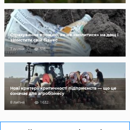
Страхування врожаю, як не «молитися» на дощ і
захистити свій бізнес
7 липня
518
Нові критерії критичності підприємств — що це
означає для агробізнесу
8 липня
1 632