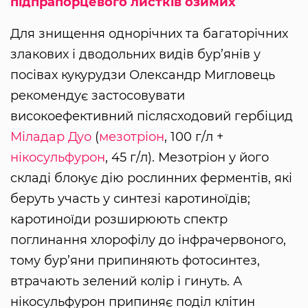
підпрапорцевого листків озимих
Для знищення однорічних та багаторічних
злакових і дводольних видів бур’янів у
посівах кукурудзи Олександр Мигловець
рекомендує застосовувати
високоефективний післясходовий гербіцид
Міладар Дуо
(
мезотріон
, 100 г/л +
нікосульфурон
, 45 г/л). Мезотріон у його
складі блокує дію рослинних ферментів, які
беруть участь у синтезі каротиноїдів;
каротиноїди розширюють спектр
поглинання хлорофілу до інфрачервоного,
тому бур’яни припиняють фотосинтез,
втрачають зелений колір і гинуть. А
нікосульфурон припиняє поділ клітин