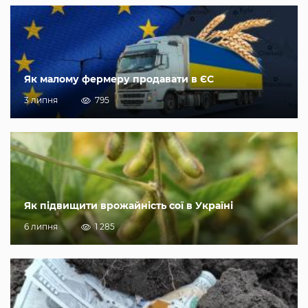
Як малому фермеру продавати в ЄС
3 липня
795
Як підвищити врожайність сої в Україні
6 липня
1 285