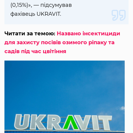
(0,15%)», — підсумував
фахівець UKRAVIT.
Читати за темою:
Названо інсектициди
для захисту посівів озимого ріпаку та
садів під час цвітіння