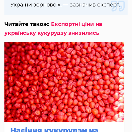
України зернової», — зазначив експерт.
Читайте також:
Експортні ціни на
українську кукурудзу знизились
Насіння кукурудзи на