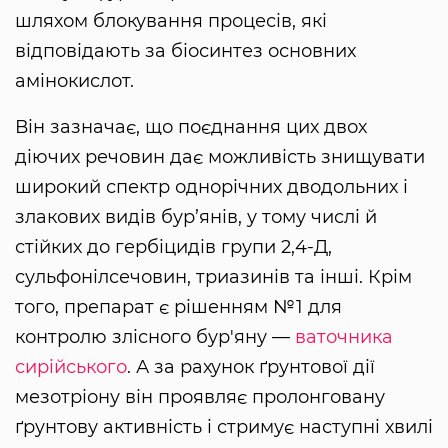
шляхом блокування процесів, які
відповідають за біосинтез основних
амінокислот.
Він зазначає, що поєднання цих двох
діючих речовин дає можливість знищувати
широкий спектр однорічних дводольних і
злакових видів бур’янів, у тому числі й
стійких до гербіцидів групи 2,4-Д,
сульфонілсечовин, триазинів та інші. Крім
того, препарат є рішенням №1 для
контролю злісного бур'яну —
ваточника
сирійського
. А за рахунок ґрунтової дії
мезотріону він проявляє пролонговану
ґрунтову активність і стримує наступні хвилі