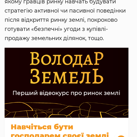
якому гравців ринку навчать будувати
стратегію активної чи пасивної поведінки
після відкриття ринку землі, покроково
готувати «безпечні» угоди з купівлі-
продажу земельних ділянок, тощо.
Навчіться бути
господарем своєї землі