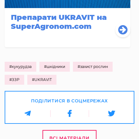
Препарати UKRAVIT на
SuperAgronom.com
#кукурудза
#шкідники
#захист рослин
#ЗЗР
#UKRAVIT
ПОДІЛИТИСЯ В СОЦМЕРЕЖАХ
ВСІ МАТЕРІАЛИ