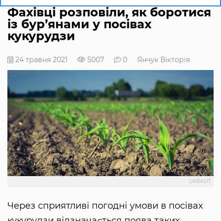
Фахівці розповіли, як боротися
із бур’янами у посівах
кукурудзи
24 травня 2021
5007
0
Янчук Вікторія
UKRAVIT
Через сприятливі погодні умови в посівах
кукурудзи відзначається поява таких