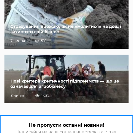
Страхування врожаю, як не «молитися» на дощ і
захистити свій бізнес
7 липня
518
Нові критерії критичності підприємств — що це
означає для агробізнесу
8 липня
1 632
Не пропусти останні новини!
Підписуйся на наші соціальні мережі та e-mail