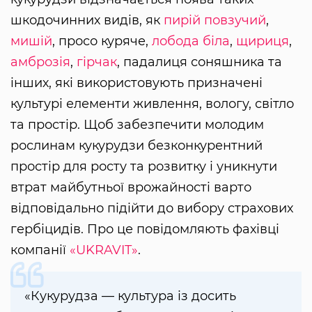
шкодочинних видів, як
пирій повзучий
,
мишій
, просо куряче,
лобода біла
,
щириця
,
амброзія
,
гірчак
, падалиця соняшника та
інших, які використовують призначені
культурі елементи живлення, вологу, світло
та простір. Щоб забезпечити молодим
рослинам кукурудзи безконкурентний
простір для росту та розвитку і уникнути
втрат майбутньої врожайності варто
відповідально підійти до вибору страхових
гербіцидів. Про це повідомляють фахівці
компанії
«UKRAVIT»
.
«Кукурудза — культура із досить