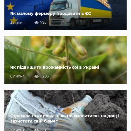
Як малому фермеру продавати в ЄС
3 липня
795
Як підвищити врожайність сої в Україні
6 липня
1 285
Страхування врожаю, як не «молитися» на дощ і
захистити свій бізнес
7 липня
518