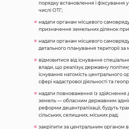
порядку встановлення і фіксування 
числі ОТГ;
надати органам місцевого самовряд
призначення земельних ділянок прив
надати органам місцевого самовряд
детального планування території за 
відмовитися від існування спеціаль
влади, що реалізує державну політик
існування натомість центрального ор
сфері кадастрової діяльності та геоп
надати повноваження із здійснення
земель — обласним державним адміні
реформи децентралізації, будуть тр
сільських, селищних, міських рад;
закріпити за центральним органом в