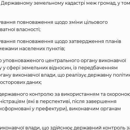
у Державному земельному кадастрі меж громад, у то
ування повноваження щодо зміни цільового
атної власності;
ування повноваження щодо затвердження планів
межами населених пунктів;
но уповноваженого центрального органу виконавчої
у у сфері земельних відносин, із передбаченням
гану виконавчої влади, що реалізує державну політик
росторових даних;
 державного контролю за використанням та охороно
страціям (які в перспективі, після завершення
ансформовані у префектури), виконавчим органам
иконавчої влади, що здійснює державний контроль з