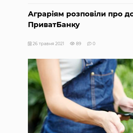
Аграріям розповіли про д
ПриватБанку
26 травня 2021
89
0