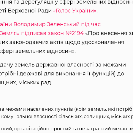
ння та дерегуляції у сфері земельних відносин
зеті Верховної Ради
«Голос України»
.
раїни Володимир Зеленський під час
. Земля» підписав закон №2194
«Про внесення з
нших законодавчих актів щодо удосконалення
 сфері земельних відносин».
дачу земель державної власності за межами
отрібні державі для виконання її функцій) до
ищних, міських рад.
а межами населених пунктів (крім земель, які потріб
 комунальної власності сільських, селищних, міських 
іткий, організаційно простий та незатратний механіз