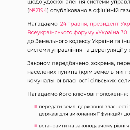
щодо удосконалення системи управлі
(
№2194
) опубліковано в офіційній га
Нагадаємо,
24 травня, президент Ук
Всеукраїнського форуму «Україна 30
до Земельного кодексу України та і
системи управління та дерегуляції у
Законом передбачено, зокрема, пере
населених пунктів (крім земель, які п
комунальної власності сільських, сел
Нагадаємо його ключові положення:
передати землі державної власності з
державі для виконання її функцій) до
встановити на законодавчому рівні ч