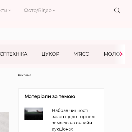
кти
Фото/Відео
›
СПТЕХНІКА
ЦУКОР
М’ЯСО
МОЛОКО
Реклама
Матеріали за темою
Набрав чинності
закон щодо торгівлі
землею на онлайн
аукціонах