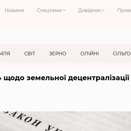
Новини
Спецтеми
Довідник
Прое
МЛЯ
СВІТ
ЗЕРНО
ОЛІЙНІ
СІЛЬГО
 щодо земельної децентралізації