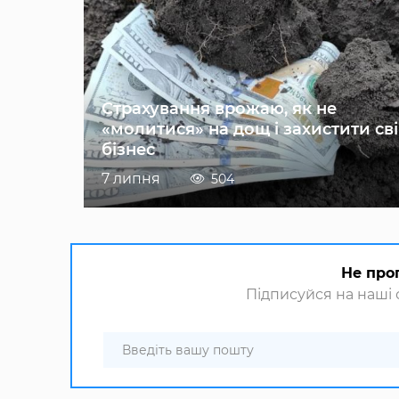
Страхування врожаю, як не
«молитися» на дощ і захистити св
бізнес
7 липня
504
Не про
Підписуйся на наші с