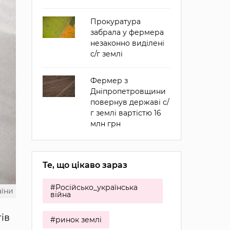
Прокуратура
забрала у фермера
незаконно виділені
с/г землі
Фермер з
Дніпропетровщини
повернув державі с/
г землі вартістю 16
млн грн
Те, що цікаво зараз
#Російсько_українська
аїни
війна
ів
#ринок землі