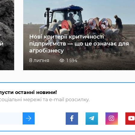
Нові критерії критичності
ій
підприємств — що це означає для
агробізнесу
8 липня
1 594
пусти останні новини!
оціальні мережі та e-mail розсилку.