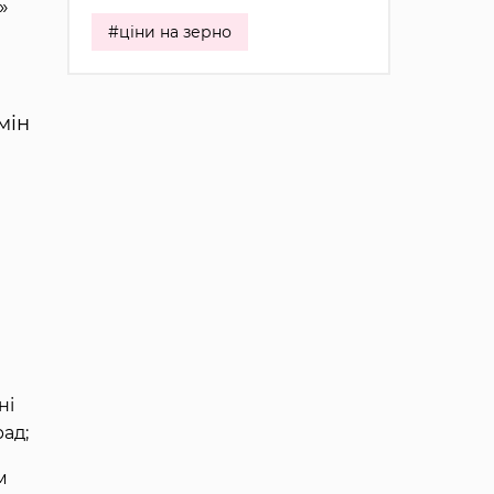
»
#ціни на зерно
мін
ні
рад;
м