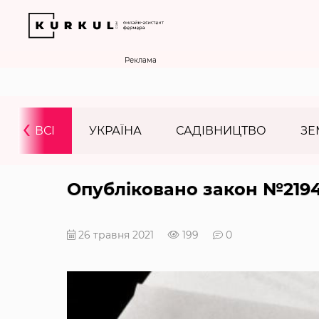
Реклама
‹
ВСІ
УКРАЇНА
САДІВНИЦТВО
ЗЕ
Опубліковано закон №2194
26 травня 2021
199
0