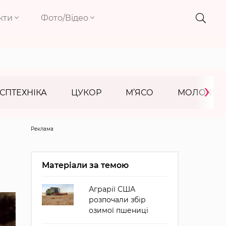
кти
Фото/Відео
›
СПТЕХНІКА
ЦУКОР
М’ЯСО
МОЛОКО
Реклама
Матеріали за темою
Аграрії США
розпочали збір
озимої пшениці