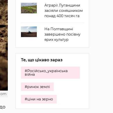
Аграрії Луганщини
засіяли соняшником
понад 400 тисяч га
На Полтавщині
завершено посівну
ярих культур
Те, що цікаво зараз
#Російсько_українська
війна
#ринок землі
.com
#ціни на зерно
 до