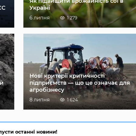
Як підвищити врожайність сої в
ЄС
Україні
6 липня
1 279
Нові критерії критичності
ій
підприємств — що це означає для
агробізнесу
8 липня
1 624
пусти останні новини!