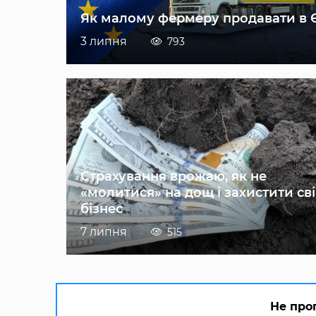
Як малому фермеру продавати в 
3 липня
793
Страхування врожаю, як не
«молитися» на дощ і захистити св
бізнес
7 липня
515
Не про