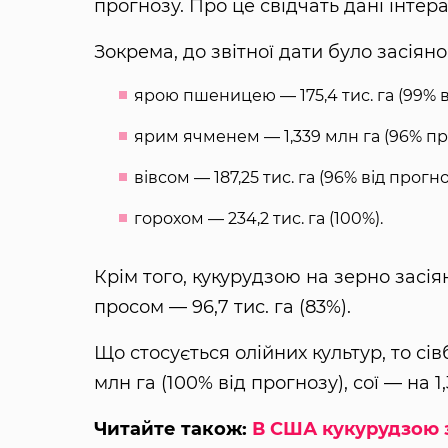
прогнозу. Про це свідчать дані інтер
Зокрема, до звітної дати було засіяно
ярою пшеницею — 175,4 тис. га (99% в
ярим ячменем — 1,339 млн га (96% пр
вівсом — 187,25 тис. га (96% від прогно
горохом — 234,2 тис. га (100%).
Крім того, кукурудзою на зерно засіяно
просом — 96,7 тис. га (83%).
Що стосується олійних культур, то сі
млн га (100% від прогнозу), сої — на 1,
Читайте також:
В США кукурудзою 