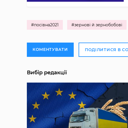
#посівна2021
#зернові й зернобобові
КОМЕНТУВАТИ
ПОДІЛИТИСЯ В С
Вибір редакції