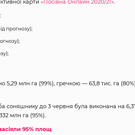
активної карти
«Посівна Онлайн 2020/21»
.
:
ід прогнозу);
огнозу);
зу);
 5,29 млн га (99%), гречкою — 63,8 тис. га (80%)
вба соняшнику до 3 червня була виконана на 6,3
332 млн га (95%).
засіяли 95% площ