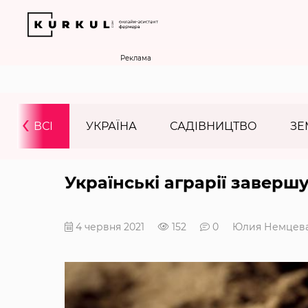
Реклама
‹
ВСІ
УКРАЇНА
САДІВНИЦТВО
ЗЕ
Українські аграрії заверш
4 червня 2021
152
0
Юлия Немцев