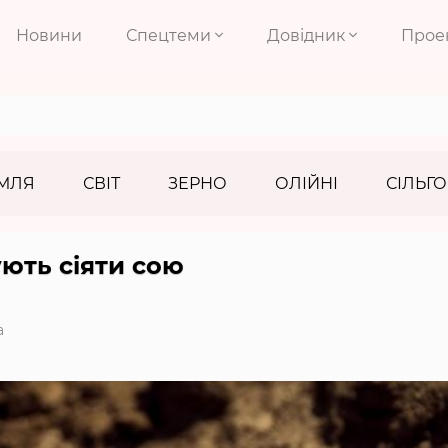
Новини
Спецтеми
Довідник
Прое
МЛЯ
СВІТ
ЗЕРНО
ОЛІЙНІ
СІЛЬГО
ують сіяти сою
а