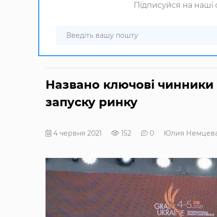
Підписуйся на наші с
Названо ключові чинники 
запуску ринку
4 червня 2021
152
0
Юлия Немцев