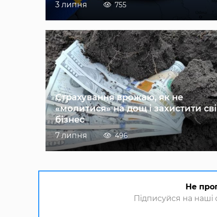
3 липня
755
Страхування врожаю, як не
«молитися» на дощ і захистити св
бізнес
7 липня
496
Не про
Підписуйся на наші с