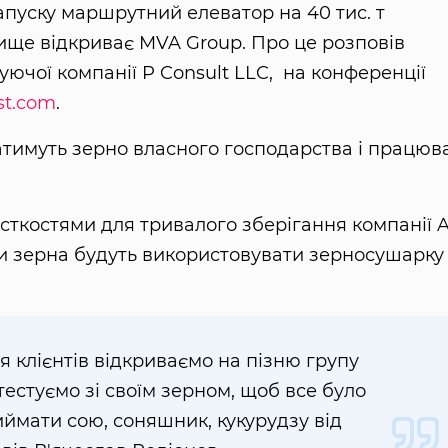
запуску маршрутний елеватор на 40 тис. т
ище відкриває MVA Group. Про це розповів
уючої компанії P Consult LLC, на конференції
ist.com
.
атимуть зерно власного господарства і працюв
ткостями для тривалого зберігання компанії 
обки зерна будуть використовувати зерносушарку
я клієнтів відкриваємо на пізню групу
тестуємо зі своїм зерном, щоб все було
ймати сою, соняшник, кукурудзу від