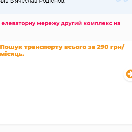
овів В'ячеслав Родіонов.
в елеваторну мережу другий комплекс на
Пошук транспорту всього за 290 грн/
місяць.