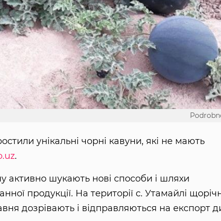
Podrobn
остили унікальні чорні кавуни, які не мають
.uz
.
ону активно шукають нові способи і шляхи
ної продукції. На території с. Утамайлі щоріч
авня дозрівають і відправляються на експорт д