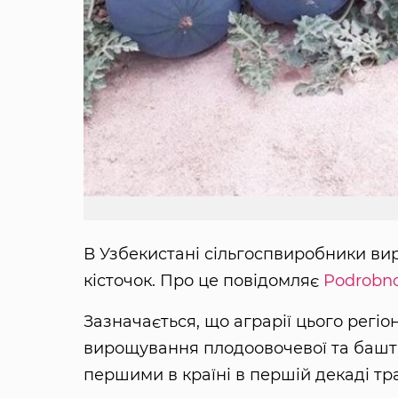
В Узбекистані сільгоспвиробники вир
кісточок. Про це повідомляє
Podrobno
Зазначається, що аграрії цього регі
вирощування плодоовочевої та баштан
першими в країні в першій декаді тр