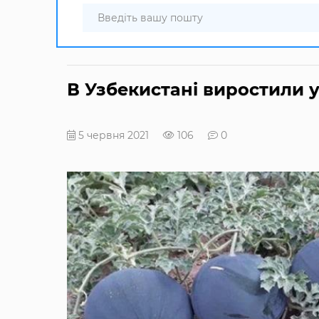
В Узбекистані виростили у
5 червня 2021
106
0