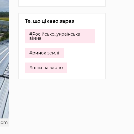
Те, що цікаво зараз
#Російсько_українська
війна
#ринок землі
#ціни на зерно
.com