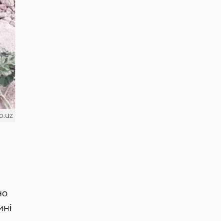
o.uz
но
ині