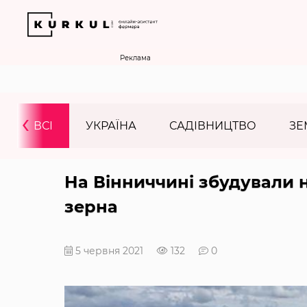
Реклама
‹
ВСІ
УКРАЇНА
САДІВНИЦТВО
ЗЕ
На Вінниччині збудували 
зерна
5 червня 2021
132
0