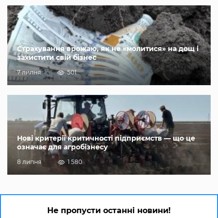
Страхування врожаю, як не «молитися» на дощ і
захистити свій бізнес
7 липня
501
Нові критерії критичності підприємств — що це
означає для агробізнесу
8 липня
1 580
Не пропусти останні новини!