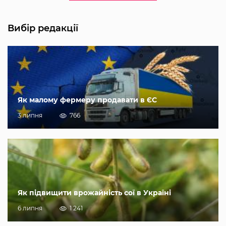
Вибір редакції
Як малому фермеру продавати в ЄС
3 липня
766
Як підвищити врожайність сої в Україні
6 липня
1 241