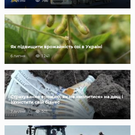
3 липня
766
Як підвищити врожайність сої в Україні
6 липня
1 241
Страхування врожаю, як не «молитися» на дощ і
захистити свій бізнес
7 липня
501