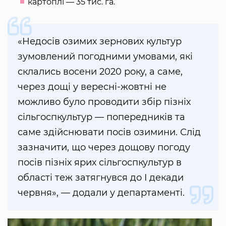
картоплі — 35 тис. га.
«Недосів озимих зернових культур
зумовлений погодними умовами, які
склались восени 2020 року, а саме,
через дощі у вересні-жовтні не
можливо було проводити збір пізніх
сільгоспкультур — попередників та
саме здійснювати посів озимини. Слід
зазначити, що через дощову погоду
посів пізніх ярих сільгоспкультур в
області теж затягнувся до I декади
червня», — додали у департаменті.