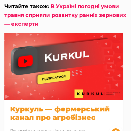
Читайте також:
В Україні погодні умови
травня сприяли розвитку ранніх зернових
— експерти
Куркуль — фермерський
канал про агробізнес
Підписуйтесь та дізнавайтесь про тонкощі