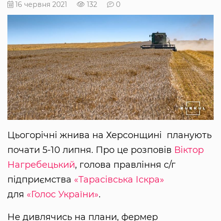
16 червня 2021
132
0
Цьогорічні жнива на Херсонщині планують
почати 5-10 липня. Про це розповів
Віктор
Нагребецький
, голова правління с/г
підприємства
«Тарасівська Іскра»
для
«Голос України»
.
Не дивлячись на плани, фермер