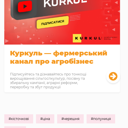
Куркуль — фермерський
канал про агробізнес
Підписуйтесь та дізнавайтесь про тонкощі
вирощування сільгоспкультур, посівну та
збиральну кампанії, аграрні реформи,
переробку та збут продукції
#кісточкові
#ціна
#черешня
#полуниця