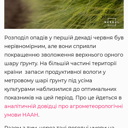
Розподіл опадів у першій декаді червня був
нерівномірним, але вони сприяли
покращенню зволоження верхнього орного
шару ґрунту. На більшій частині території
країни запаси продуктивної вологи у
метровому шарі ґрунту під усіма
культурами наблизилися до оптимальних
показників на цей період. Про це йдеться в
аналітичній довідці про агрометеорологічні
умови
НААН
.