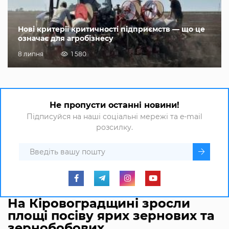
Нові критерії критичності підприємств — що це
означає для агробізнесу
8 липня
1 580
Не пропусти останні новини!
Підписуйся на наші соціальні мережі та e-mail
розсилку.
На Кіровоградщині зросли
площі посіву ярих зернових та
зернобобових