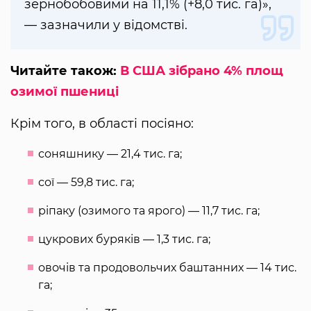
зернобобовими на 11,1% (+8,0 тис. га)»,
— зазначили у відомстві.
Читайте також:
В США зібрано 4% площ
озимої пшениці
Крім того, в області посіяно:
соняшнику — 21,4 тис. га;
сої — 59,8 тис. га;
ріпаку (озимого та ярого) — 11,7 тис. га;
цукрових буряків — 1,3 тис. га;
овочів та продовольчих баштанних — 14 тис.
га;