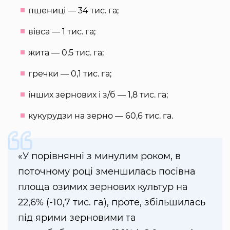
пшениці — 34 тис. га;
вівса — 1 тис. га;
жита — 0,5 тис. га;
гречки — 0,1 тис. га;
інших зернових і з/б — 1,8 тис. га;
кукурудзи на зерно — 60,6 тис. га.
«У порівнянні з минулим роком, в
поточному році зменшилась посівна
площа озимих зернових культур на
22,6% (-10,7 тис. га), проте, збільшилась
під ярими зерновими та