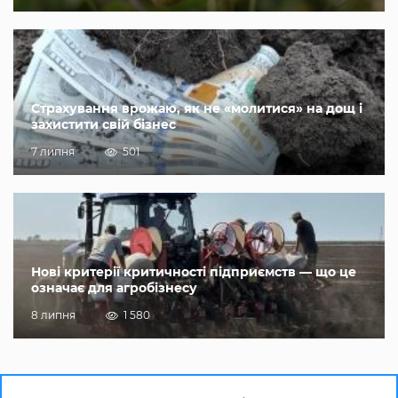
Страхування врожаю, як не «молитися» на дощ і
захистити свій бізнес
7 липня
501
Нові критерії критичності підприємств — що це
означає для агробізнесу
8 липня
1 580