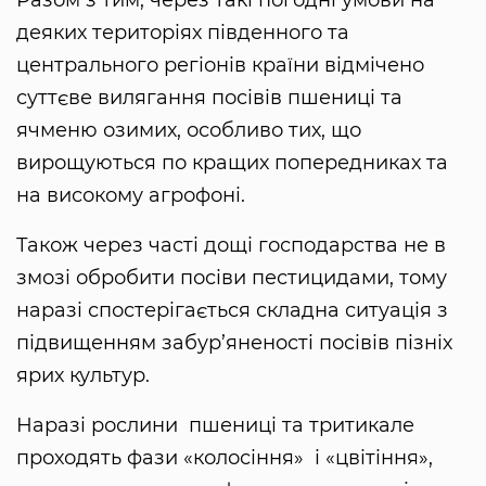
Разом з тим, через такі погодні умови на
деяких територіях південного та
центрального регіонів країни відмічено
суттєве вилягання посівів пшениці та
ячменю озимих, особливо тих, що
вирощуються по кращих попередниках та
на високому агрофоні.
Також через часті дощі господарства не в
змозі обробити посіви пестицидами, тому
наразі спостерігається складна ситуація з
підвищенням забур’яненості посівів пізніх
ярих культур.
Наразі рослини пшениці та тритикале
проходять фази «колосіння» і «цвітіння»,