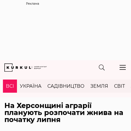
Реклама
ВСІ
УКРАЇНА
САДІВНИЦТВО
ЗЕМЛЯ
СВІТ
На Херсонщині аграрії
планують розпочати жнива на
початку липня