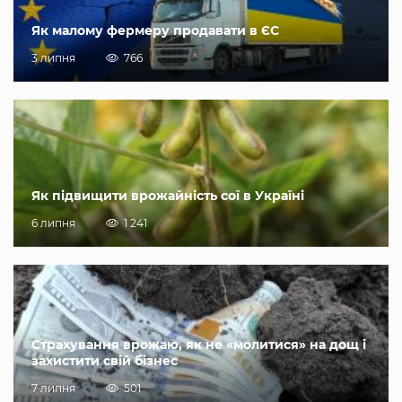
Як малому фермеру продавати в ЄС
3 липня
766
Як підвищити врожайність сої в Україні
6 липня
1 241
Страхування врожаю, як не «молитися» на дощ і
захистити свій бізнес
7 липня
501