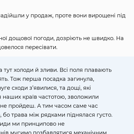
надійшли у продаж, проте вони вирощені під
ної дощової погоди, дозріють не швидко. На
довелося пересівати.
 тут холоди й зливи. Всі поля плавають
оять. Тож перша посадка загинула,
уге сходи з’явилися, та дощі, які
 наших країв частотою, зволожили
 не пройдеш. А тим часом саме час
, бо трава між рядками піднялася густо.
циди ми принципово не
’янів мусимо позбавлятися механічним