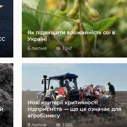
Як підвищити врожайність сої в
ЄС
Україні
6 липня
1 247
Нові критерії критичності
ій
підприємств — що це означає для
агробізнесу
8 липня
1 586