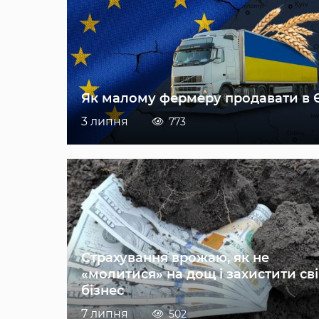
Як малому фермеру продавати в 
3 липня
773
Страхування врожаю, як не
«молитися» на дощ і захистити св
бізнес
7 липня
502