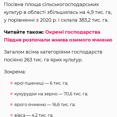
Посівна площа сільськогосподарських
культур в області збільшилась на 4,9 тис. га,
у порівнянні з 2020 р. і склала 383,2 тис. га.
Читайте також:
Окремі господарства
Півдня розпочали жнива озимого ячменю
Загалом всіма категоріями господарств
посіяно 263 тис. га ярих культур.
Зокрема:
ярої пшениці — 6 тис. га;
кукурудзи на зерно — 70,6 тис. га;
ярого ячменю — 16,6 тис. га;
вівса — 4,2 тис. га;