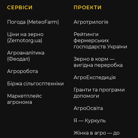
СЕРВІСИ
ПРОЕКТИ
Погода (MeteoFarm)
Агротрилогія
Ціни на зерно
Рейтинги
(Zernotorg.ua)
фермерських
господарств України
Агроаналітика
(Феодал)
Зерно в корм —
вигідна переробка
Агроробота
АгроЕкспедиція
Біржа сільгосптехніки
Гранти та програми
Маркетплейс
допомоги
агронома
АгроОсвіта
Я — Куркуль
Жінка в агро — до