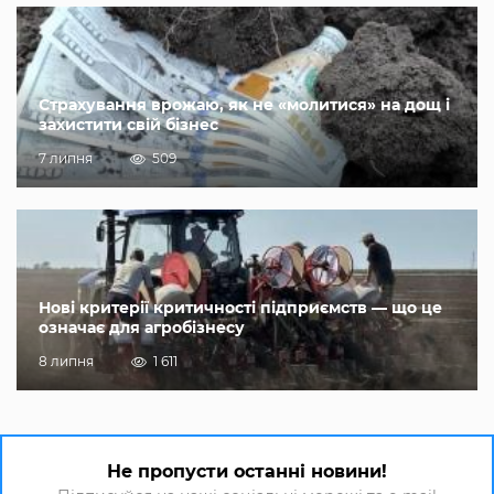
Страхування врожаю, як не «молитися» на дощ і
захистити свій бізнес
7 липня
509
Нові критерії критичності підприємств — що це
означає для агробізнесу
8 липня
1 611
Не пропусти останні новини!