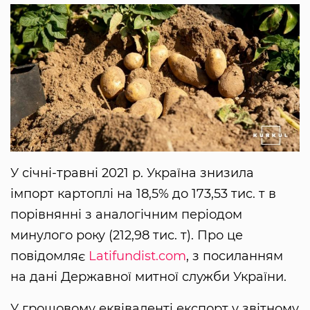
У січні-травні 2021 р. Україна знизила
імпорт картоплі на 18,5% до 173,53 тис. т в
порівнянні з аналогічним періодом
минулого року (212,98 тис. т). Про це
повідомляє
Latifundist.com
, з посиланням
на дані Державної митної служби України.
У грошовому еквіваленті експорт у звітному