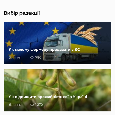
Вибір редакції
Як малому фермеру продавати в ЄС
3 липня
786
Як підвищити врожайність сої в Україні
6 липня
1 270