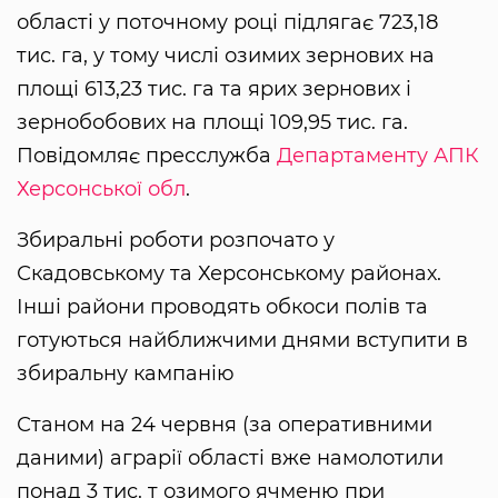
області у поточному році підлягає 723,18
тис. га, у тому числі озимих зернових на
площі 613,23 тис. га та ярих зернових і
зернобобових на площі 109,95 тис. га.
Повідомляє пресслужба
Департаменту АПК
Херсонської обл
.
Збиральні роботи розпочато у
Скадовському та Херсонському районах.
Інші райони проводять обкоси полів та
готуються найближчими днями вступити в
збиральну кампанію
Станом на 24 червня (за оперативними
даними) аграрії області вже намолотили
понад 3 тис. т озимого ячменю при