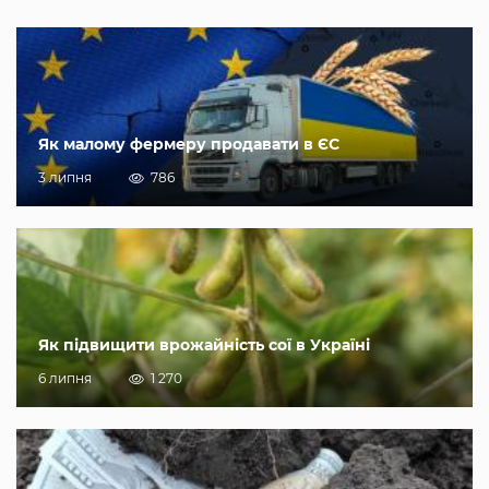
Як малому фермеру продавати в ЄС
3 липня
786
Як підвищити врожайність сої в Україні
6 липня
1 270