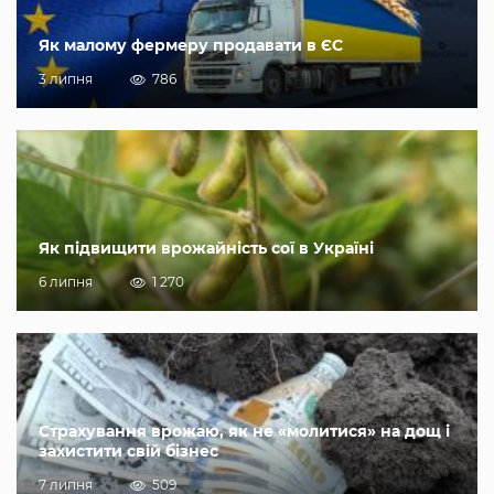
Як малому фермеру продавати в ЄС
3 липня
786
Як підвищити врожайність сої в Україні
6 липня
1 270
Страхування врожаю, як не «молитися» на дощ і
захистити свій бізнес
7 липня
509