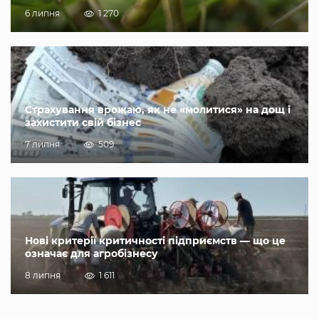
6 липня
1 270
Страхування врожаю, як не «молитися» на дощ і
захистити свій бізнес
7 липня
509
Нові критерії критичності підприємств — що це
означає для агробізнесу
8 липня
1 611