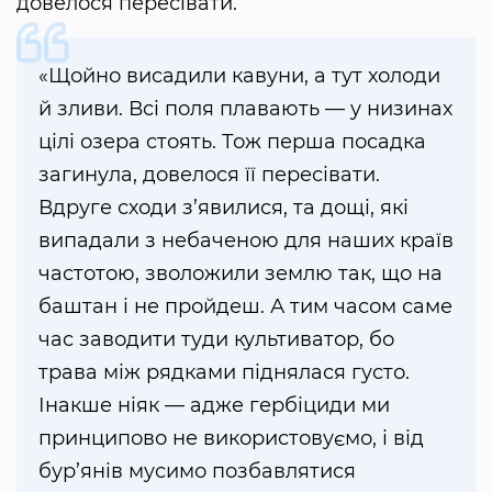
довелося пересівати.
«Щойно висадили кавуни, а тут холоди
й зливи. Всі поля плавають — у низинах
цілі озера стоять. Тож перша посадка
загинула, довелося її пересівати.
Вдруге сходи з’явилися, та дощі, які
випадали з небаченою для наших країв
частотою, зволожили землю так, що на
баштан і не пройдеш. А тим часом саме
час заводити туди культиватор, бо
трава між рядками піднялася густо.
Інакше ніяк — адже гербіциди ми
принципово не використовуємо, і від
бур’янів мусимо позбавлятися