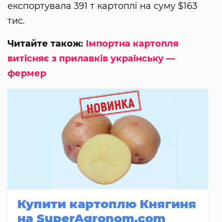
експортувала 391 т картоплі на суму $163
тис.
Читайте також:
Імпортна картопля
витісняє з прилавків українську —
фермер
Купити картоплю Княгиня
на SuperAgronom.com