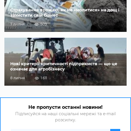
Страхування врожаю, як не «молитися» на дощ і
захистити свій бізнес
7 липня
509
Нові критерії критичності підприємств — що це
означає для агробізнесу
8 липня
1 611
Не пропусти останні новини!
Підписуйся на наші соціальні мережі та e-mail
розсилку.