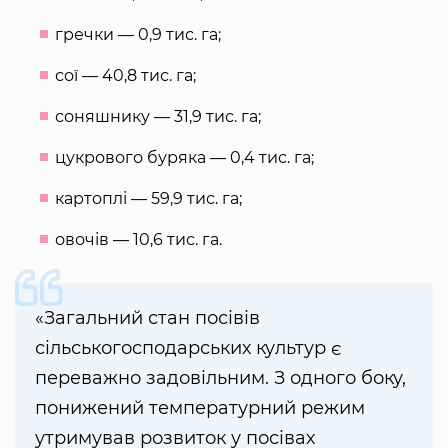
гречки — 0,9 тис. га;
сої — 40,8 тис. га;
соняшнику — 31,9 тис. га;
цукрового буряка — 0,4 тис. га;
картоплі — 59,9 тис. га;
овочів — 10,6 тис. га.
«Загальний стан посівів
сільськогосподарських культур є
переважно задовільним. З одного боку,
понижений температурний режим
утримував розвиток у посівах