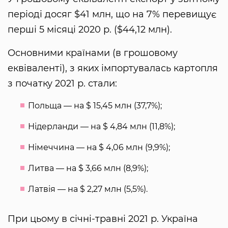
періоді досяг $41 млн, що на 7% перевищує
перші 5 місяці 2020 р. ($44,12 млн).
Основними країнами (в грошовому
еквіваленті), з яких імпортувалась картопля
з початку 2021 р. стали:
Польща — на $ 15,45 млн (37,7%);
Нідерланди — на $ 4,84 млн (11,8%);
Німеччина — на $ 4,06 млн (9,9%);
Литва — на $ 3,66 млн (8,9%);
Латвія — на $ 2,27 млн ​​(5,5%).
При цьому в січні-травні 2021 р. Україна