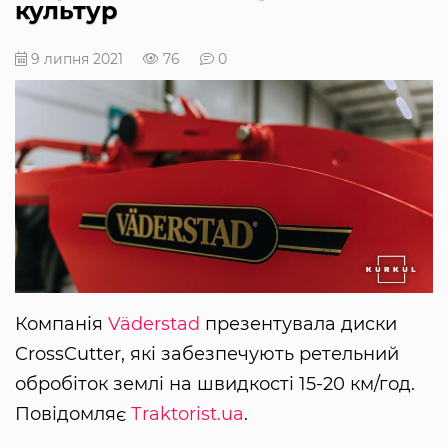
культур
9 липня 2021
76
0
Компанія
Väderstad
презентувала диски
CrossCutter, які забезпечують ретельний
обробіток землі на швидкості 15-20 км/год.
Повідомляє
Тraktorist.ua
.