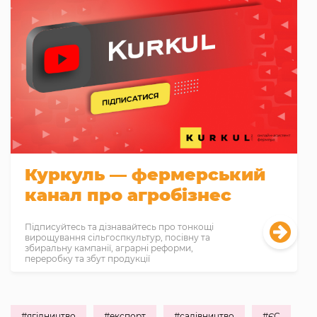
Куркуль — фермерський
канал про агробізнес
Підписуйтесь та дізнавайтесь про тонкощі
вирощування сільгоспкультур, посівну та
збиральну кампанії, аграрні реформи,
переробку та збут продукції
#ягідництво
#експорт
#садівництво
#ЄС