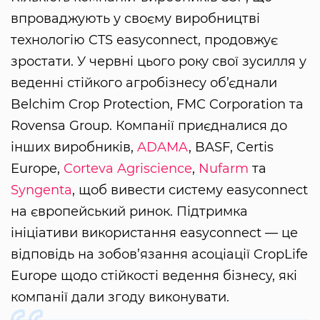
впроваджують у своєму виробництві
технологію CTS easyconnect, продовжує
зростати. У червні цього року свої зусилля у
веденні стійкого агробізнесу об’єднали
Belchim Crop Protection, FMC Corporation та
Rovensa Group. Компанії приєдналися до
інших виробників,
ADAMA
, BASF, Certis
Europe,
Corteva Agriscience
,
Nufarm
та
Syngenta
, щоб вивести систему easyconnect
на європейський ринок. Підтримка
ініціативи використання easyconnect — це
відповідь на зобов’язання асоціації CropLife
Europe щодо стійкості ведення бізнесу, які
компанії дали згоду виконувати.