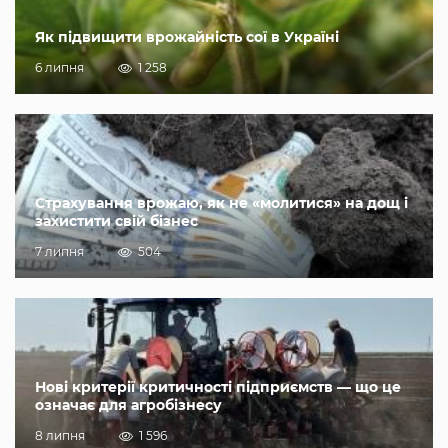
Як підвищити врожайність сої в Україні
6 липня
1 258
Страхування врожаю, як не «молитися» на дощ і
захистити свій бізнес
7 липня
504
Нові критерії критичності підприємств — що це
означає для агробізнесу
8 липня
1 596