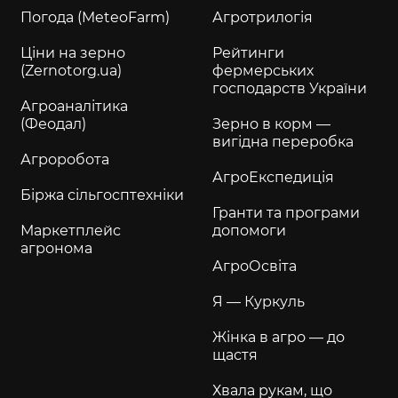
Погода (MeteoFarm)
Агротрилогія
Ціни на зерно
Рейтинги
(Zernotorg.ua)
фермерських
господарств України
Агроаналітика
(Феодал)
Зерно в корм —
вигідна переробка
Агроробота
АгроЕкспедиція
Біржа сільгосптехніки
Гранти та програми
Маркетплейс
допомоги
агронома
АгроОсвіта
Я — Куркуль
Жінка в агро — до
щастя
Хвала рукам, що