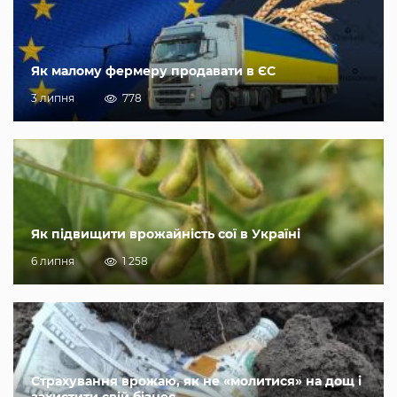
Як малому фермеру продавати в ЄС
3 липня
778
Як підвищити врожайність сої в Україні
6 липня
1 258
Страхування врожаю, як не «молитися» на дощ і
захистити свій бізнес