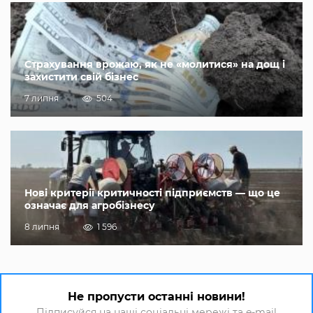
Страхування врожаю, як не «молитися» на дощ і
захистити свій бізнес
7 липня
504
Нові критерії критичності підприємств — що це
означає для агробізнесу
8 липня
1 596
Не пропусти останні новини!
Підписуйся на наші соціальні мережі та e-mail