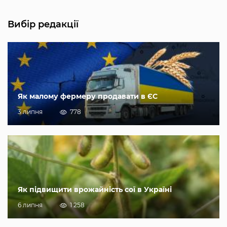
Вибір редакції
Як малому фермеру продавати в ЄС
3 липня
778
Як підвищити врожайність сої в Україні
6 липня
1 258