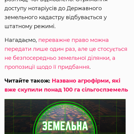
доступу нотаріусів до Державного
земельного кадастру відбувається у
штатному режимі.
Нагадаємо,
переважне право можна
передати лише один раз, але це стосується
не безпосередньо земельної ділянки, а
пропозиції щодо її придбання
.
Читайте також:
Названо агрофірми, які
вже скупили понад 100 га сільгоспземель