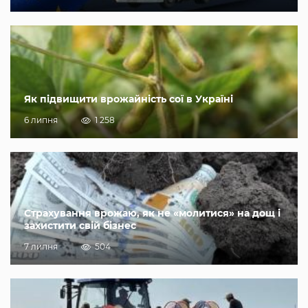
Як підвищити врожайність сої в Україні
6 липня
1 258
Страхування врожаю, як не «молитися» на дощ і
захистити свій бізнес
7 липня
504