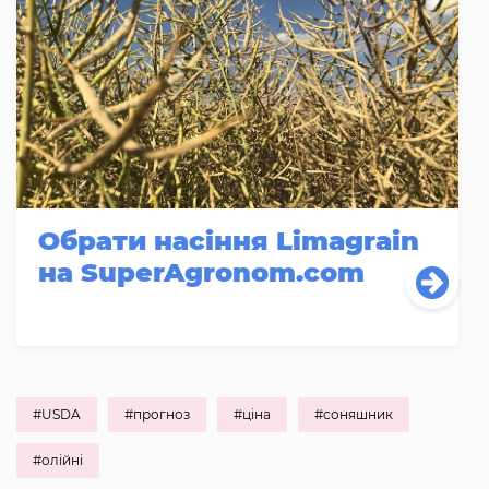
Обрати насіння Limagrain
на SuperAgronom.com
#USDA
#прогноз
#ціна
#соняшник
#олійні