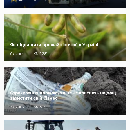
3 липня
793
Як підвищити врожайність сої в Україні
6 липня
1 281
Страхування врожаю, як не «молитися» на дощ і
захистити свій бізнес
7 липня
517