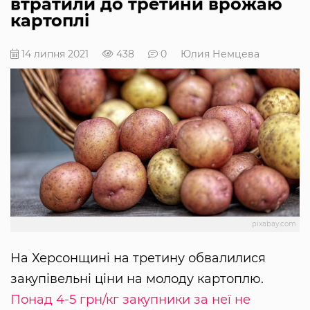
втратили до третини врожаю
картоплі
14 липня 2021
438
0
Юлия Немцева
pixabay.com
На Херсонщині на третину обвалилися
закупівельні ціни на молоду картоплю.
Понад 4-5 грн/кг закупники за неї не