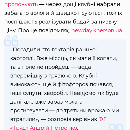
пропонують
— через дощі клубні набрали
забагато вологи й швидко псуються, тож їх
поспішають реалізувати бодай за низьку
ціну. Про це повідомляє
newday.kherson.ua
.
«Посадили сто гектарів ранньої
картоплі. Вже місяць, як мали її копати,
та в поле не пройдеш — вода
вперемішку з грязюкою. Клубні
вимокають, ще й фітофтороз почався,
інші супутні хвороби. Невідомо, як буде
далі, але вже зараз можна
прогнозувати — до третини врожаю ми
втратили», — розповів керівник
ФГ
«Труд»
Андрій Петренко
.