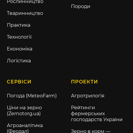
Рослинництво
Породи
Тваринництво
Практика
Технології
Економіка
Логістика
СЕРВІСИ
ПРОЕКТИ
Погода (MeteoFarm)
Агротрилогія
Ціни на зерно
Рейтинги
(Zernotorg.ua)
фермерських
господарств України
Агроаналітика
(Феодал)
Зерно в корм —