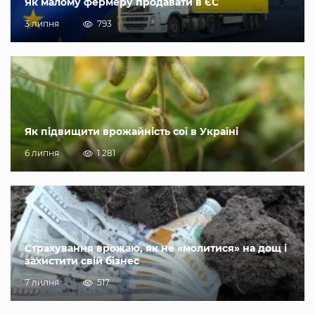
Як малому фермеру продавати в ЄС
3 липня
793
Як підвищити врожайність сої в Україні
6 липня
1 281
Страхування врожаю, як не «молитися» на дощ і
захистити свій бізнес
7 липня
517