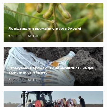
Як підвищити врожайність сої в Україні
6 липня
1 281
Страхування врожаю, як не «молитися» на дощ і
захистити свій бізнес
7 липня
517