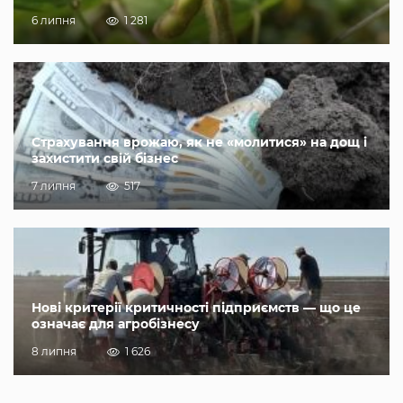
6 липня
1 281
Страхування врожаю, як не «молитися» на дощ і
захистити свій бізнес
7 липня
517
Нові критерії критичності підприємств — що це
означає для агробізнесу
8 липня
1 626