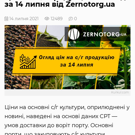
за 14 липня від Zernotorg.ua
14 липня 2021
12489
0
Kurkul.com
Ціни на основні с/г культури, оприлюднені у
новині, наведені на основі даних CPT —
умов доставки до воріт порту. Основні
порти, що закуповують с/г культури,