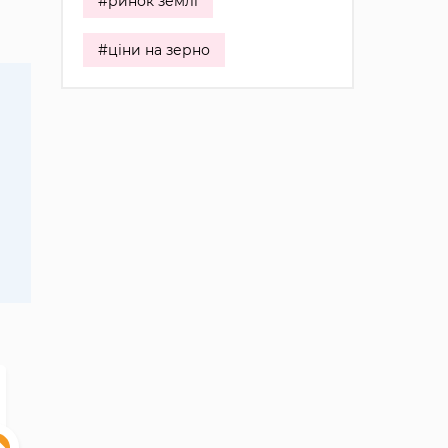
#ринок землі
#ціни на зерно