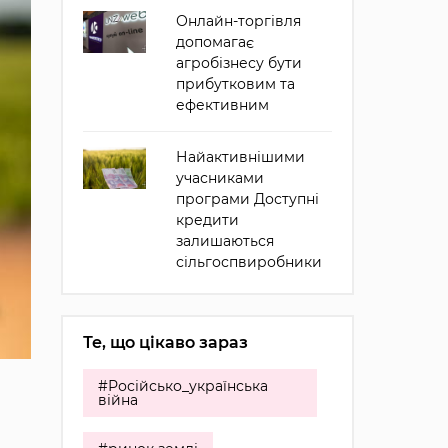
Онлайн-торгівля
допомагає
агробізнесу бути
прибутковим та
ефективним
Найактивнішими
учасниками
програми Доступні
кредити
залишаються
сільгоспвиробники
Те, що цікаво зараз
#Російсько_українська
війна