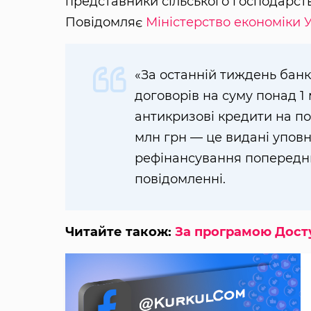
представники сільського господарств
Повідомляє
Міністерство економіки 
«За останній тиждень бан
договорів на суму понад 1 
антикризові кредити на по
млн грн — це видані упов
рефінансування попереднь
повідомленні.
Читайте також:
За програмою Досту