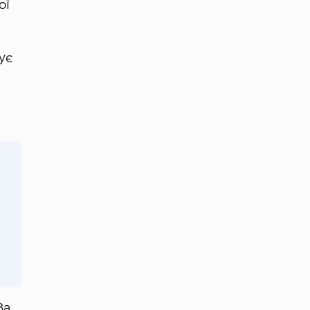
ої
ує
За