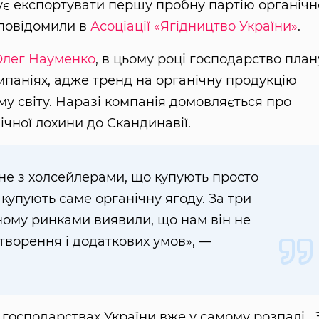
є експортувати першу пробну партію органічн
 повідомили в
Асоціації «Ягідництво України»
.
Олег Науменко
, в цьому році господарство план
мпаніях, адже тренд на органічну продукцію
у світу. Наразі компанія домовляється про
ічної лохини до Скандинавії.
е з холсейлерами, що купують просто
і купують саме органічну ягоду. За три
ному ринками виявили, що нам він не
утворення і додаткових умов», —
господарствах України вже у самому розпалі. 