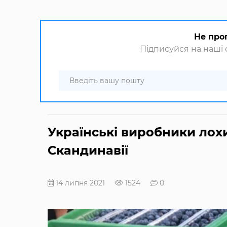
Не про
Підписуйся на наші с
Українські виробники лох
Скандинавії
14 липня 2021
1524
0