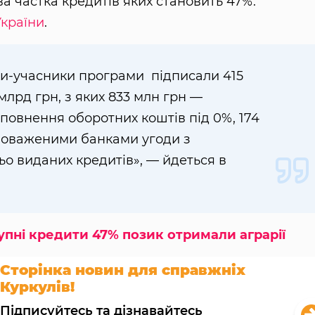
а частка кредитів яких становить 47%.
України
.
ки-учасники програми підписали 415
млрд грн, з яких 833 млн грн —
повнення оборотних коштів під 0%, 174
новаженими банками угоди з
о виданих кредитів», — йдеться в
пні кредити 47% позик отримали аграрії
Сторінка новин для справжніх
Куркулів!
Підписуйтесь та дізнавайтесь