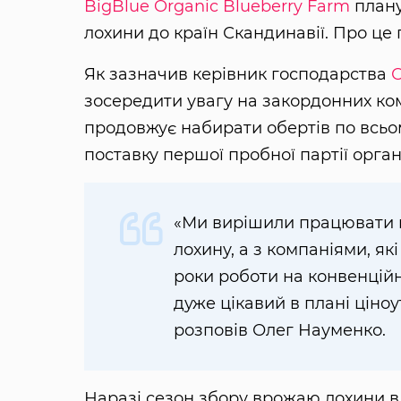
BigBlue Organic Blueberry Farm
плану
лохини до країн Скандинавії. Про це
Як зазначив керівник господарства
зосередити увагу на закордонних ко
продовжує набирати обертів по всьом
поставку першої пробної партії орган
«Ми вирішили працювати н
лохину, а з компаніями, як
роки роботи на конвенцій
дуже цікавий в плані ціно
розповів Олег Науменко.
Наразі сезон збору врожаю лохини в 