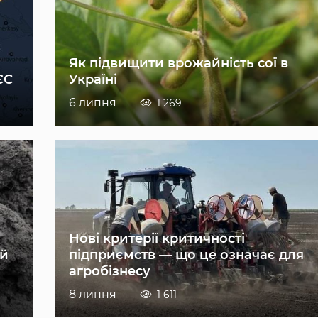
Як підвищити врожайність сої в
ЄС
Україні
6 липня
1 269
Нові критерії критичності
ій
підприємств — що це означає для
агробізнесу
8 липня
1 611