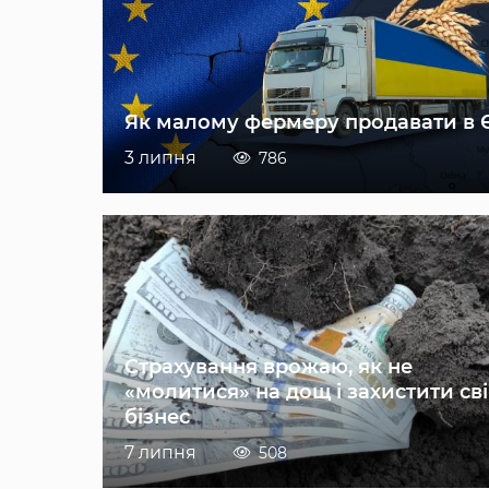
Як малому фермеру продавати в 
3 липня
786
Страхування врожаю, як не
«молитися» на дощ і захистити св
бізнес
7 липня
508