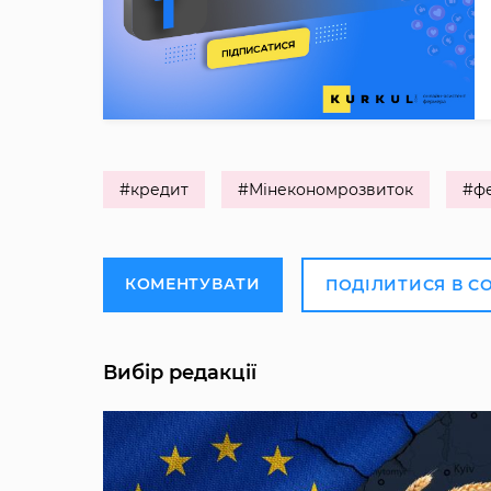
#кредит
#Мінекономрозвиток
#ф
КОМЕНТУВАТИ
ПОДІЛИТИСЯ В С
Вибір редакції