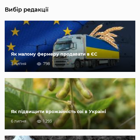
Вибір редакції
Як малому фермеру продавати в ЄС
3 липня
798
Як підвищити врожайність сої в Україні
6 липня
1 293