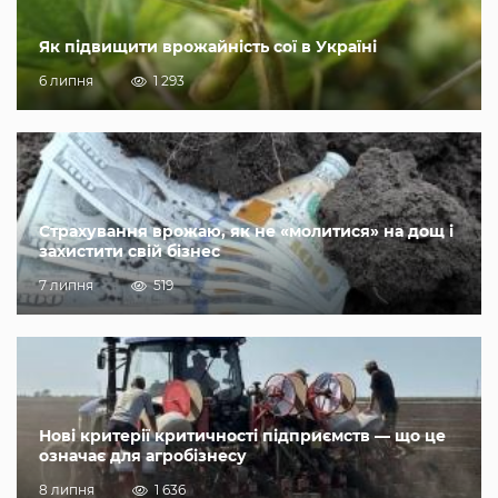
Як підвищити врожайність сої в Україні
6 липня
1 293
Страхування врожаю, як не «молитися» на дощ і
захистити свій бізнес
7 липня
519
Нові критерії критичності підприємств — що це
означає для агробізнесу
8 липня
1 636