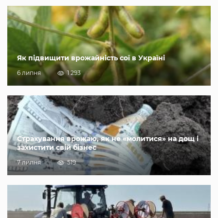
Як підвищити врожайність сої в Україні
6 липня
1 293
Страхування врожаю, як не «молитися» на дощ і
захистити свій бізнес
7 липня
519