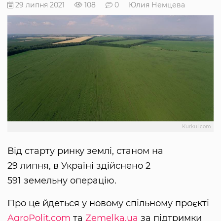
29 липня 2021
108
0
Юлия Немцева
Kurkul.com
Від старту ринку землі, станом на
29 липня, в Україні здійснено 2
591 земельну операцію.
Про це йдеться у новому спільному проєкті
AgroPolit.com
та
Zemelka.ua
за підтримки