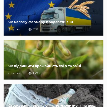
Як малому фермеру продавати в ЄС
3 липня
798
Як підвищити врожайність сої в Україні
6 липня
1 293
Страхування врожаю, як не «молитися» на дощ і