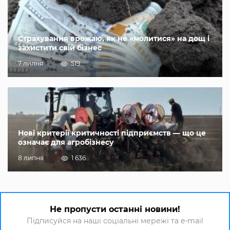
Страхування врожаю, як не «молитися» на дощ і
захистити свій бізнес
7 липня
519
Нові критерії критичності підприємств — що це
означає для агробізнесу
8 липня
1 636
Не пропусти останні новини!
Підписуйся на наші соціальні мережі та e-mail