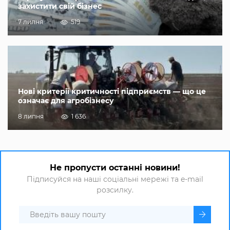
захистити свій бізнес
7 липня
519
Нові критерії критичності підприємств — що це
означає для агробізнесу
8 липня
1 636
Не пропусти останні новини!
Підписуйся на наші соціальні мережі та e-mail
розсилку.