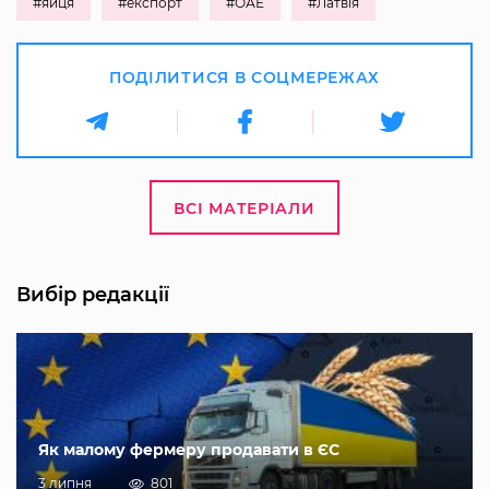
#яйця
#експорт
#ОАЕ
#Латвія
ПОДІЛИТИСЯ В СОЦМЕРЕЖАХ
ВСІ МАТЕРІАЛИ
Вибір редакції
Як малому фермеру продавати в ЄС
3 липня
801