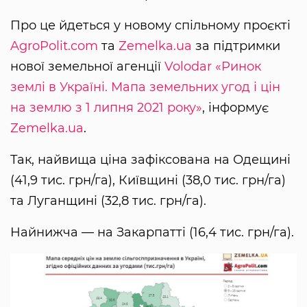
Про це йдеться у новому спільному проєкті
AgroPolit.com
та
Zemelka.ua
за підтримки
нової земельної агенції
Volodar
«Ринок
землі в Україні. Мапа земельних угод і цін
на землю з 1 липня 2021 року»
, інформує
Zemelka.ua
.
Так, найвища ціна зафіксована на Одещині
(41,9 тис. грн/га), Київщині (38,0 тис. грн/га)
та Луганщині (32,8 тис. грн/га).
Найнижча — на Закарпатті (16,4 тис. грн/га).