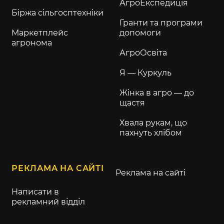
АгроЕкспедиція
Біржа сільгосптехніки
Гранти та програми
Маркетплейс
допомоги
агронома
АгроОсвіта
Я — Куркуль
Жінка в агро — до
щастя
Хвала рукам, що
пахнуть хлібом
РЕКЛАМА НА САЙТІ
Реклама на сайті
Написати в
рекламний відділ