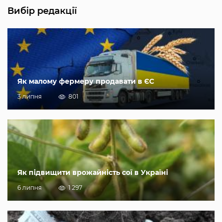
Вибір редакції
Як малому фермеру продавати в ЄС
3 липня
801
Як підвищити врожайність сої в Україні
6 липня
1 297