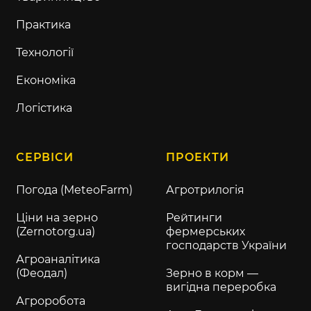
Практика
Технології
Економіка
Логістика
СЕРВІСИ
ПРОЕКТИ
Погода (MeteoFarm)
Агротрилогія
Ціни на зерно
Рейтинги
(Zernotorg.ua)
фермерських
господарств України
Агроаналітика
(Феодал)
Зерно в корм —
вигідна переробка
Агроробота