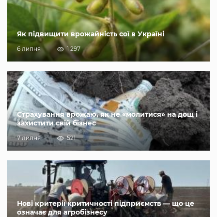
Як підвищити врожайність сої в Україні
6 липня
1 297
Страхування врожаю, як не «молитися» на дощ і
захистити свій бізнес
7 липня
521
Нові критерії критичності підприємств — що це
означає для агробізнесу