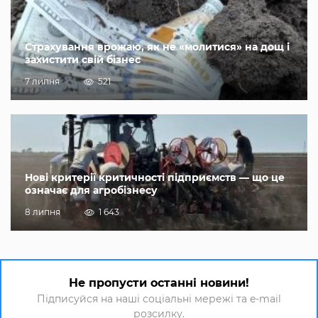
Страхування врожаю, як не «молитися» на дощ і
захистити свій бізнес
7 липня
521
Нові критерії критичності підприємств — що це
означає для агробізнесу
8 липня
1 643
Не пропусти останні новини!
Підписуйся на наші соціальні мережі та e-mail
розсилку.