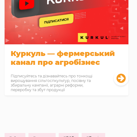
Куркуль — фермерський
канал про агробізнес
Підписуйтесь та дізнавайтесь про тонкощі
вирощування сільгоспкультур, посівну та
збиральну кампанії, аграрні реформи,
переробку та збут продукції