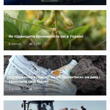
Як підвищити врожайність сої в Україні
6 липня
1 297
Страхування врожаю, як не «молитися» на дощ і
захистити свій бізнес
7 липня
521