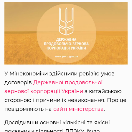
У Мінекономіки здійснили ревізію умов
договорів
Державної продовольчої
зернової корпорації України
з китайською
стороною і причини їх невиконання. Про це
повідомляють на
сайті міністерства
.
Дослідивши основні кількісні та якісні
показники діяльності ДПЗКУ, було