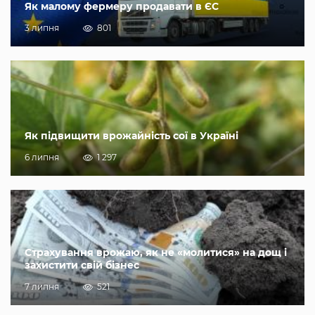
Як малому фермеру продавати в ЄС
3 липня
801
Як підвищити врожайність сої в Україні
6 липня
1 297
Страхування врожаю, як не «молитися» на дощ і
захистити свій бізнес
7 липня
521