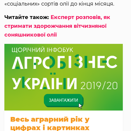
«соціальних» сортів олії до кінця місяця.
Читайте також:
Експерт розповів, як
стримати здорожчання вітчизняної
соняшникової олії
Весь аграрний рік у
цифрах і картинках