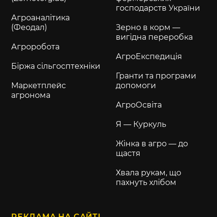
господарств України
Агроаналітика
(Феодал)
Зерно в корм —
вигідна переробка
Агроробота
АгроЕкспедиція
Біржа сільгосптехніки
Гранти та програми
Маркетплейс
допомоги
агронома
АгроОсвіта
Я — Куркуль
Жінка в агро — до
щастя
Хвала рукам, що
пахнуть хлібом
РЕКЛАМА НА САЙТІ