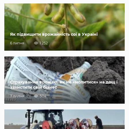
Як підвищити врожайність сої в Україні
6 липня
1 252
Страхування врожаю, як не «молитися» на дощ і
захистити свій бізнес
7 липня
504