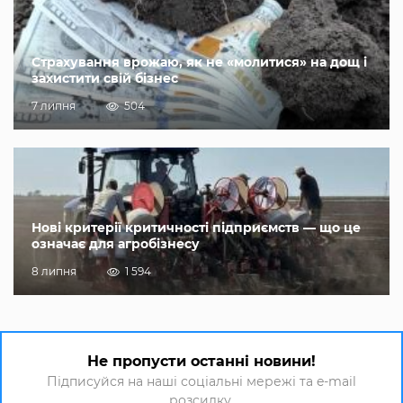
Страхування врожаю, як не «молитися» на дощ і
захистити свій бізнес
7 липня
504
Нові критерії критичності підприємств — що це
означає для агробізнесу
8 липня
1 594
Не пропусти останні новини!
Підписуйся на наші соціальні мережі та e-mail
розсилку.