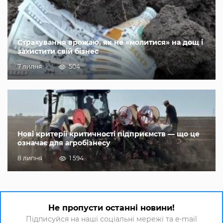
Страхування врожаю, як не «молитися» на дощ і
захистити свій бізнес
7 липня
504
Нові критерії критичності підприємств — що це
означає для агробізнесу
8 липня
1 594
Не пропусти останні новини!
Підписуйся на наші соціальні мережі та e-mail