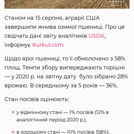
Станом на 15 серпня, аграрії США
завершили жнива озимої пшениці. Про це
свідчать дані звіту аналітиків
USDA
,
інформує
Kurkul.com
.
Щодо ярої пшениці, то її обмолочено з 58%
площ. Темпи збору випереджають торішні
— у 2020 р. на звітну дату було зібрано 28%
врожаю. В середньому за 5 років — 36%.
Стан посівів оцінюють:
у відмінному стані — 1% посівів (12% в
аналогічний період 2020 р.);
в хорошому стані — 10% посівів (58%);