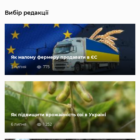
Вибір редакції
Як малому фермеру продавати в ЄС
3 липня
775
Як підвищити врожайність сої в Україні
6 липня
1 252