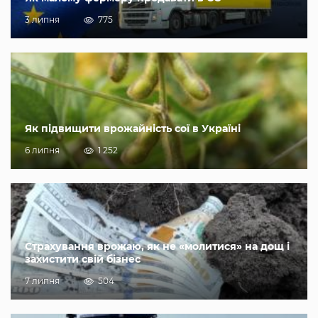
3 липня
775
Як підвищити врожайність сої в Україні
6 липня
1 252
Страхування врожаю, як не «молитися» на дощ і
захистити свій бізнес
7 липня
504