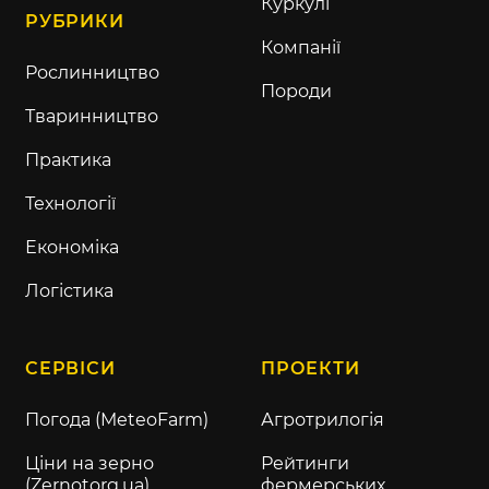
Куркулі
РУБРИКИ
Компанії
Рослинництво
Породи
Тваринництво
Практика
Технології
Економіка
Логістика
СЕРВІСИ
ПРОЕКТИ
Погода (MeteoFarm)
Агротрилогія
Ціни на зерно
Рейтинги
(Zernotorg.ua)
фермерських