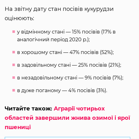
На звітну дату стан посівів кукурудзи
оцінюють:
у відмінному стані — 15% посівів (17% в
аналогічний період 2020 р.);
в хорошому стані — 47% посівів (52%);
в задовільному стані — 25% посівів (21%);
в незадовільному стані — 9% посівів (7%);
в дуже поганому — 4% посівів (3%).
Читайте також:
Аграрії чотирьох
областей завершили жнива озимої і ярої
пшениці