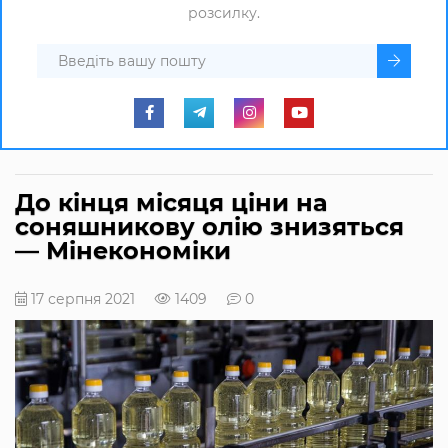
розсилку.
До кінця місяця ціни на
соняшникову олію знизяться
— Мінекономіки
17 серпня 2021
1409
0