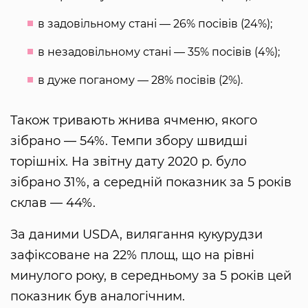
в задовільному стані — 26% посівів (24%);
в незадовільному стані — 35% посівів (4%);
в дуже поганому — 28% посівів (2%).
Також тривають жнива ячменю, якого
зібрано — 54%. Темпи збору швидші
торішніх. На звітну дату 2020 р. було
зібрано 31%, а середній показник за 5 років
склав — 44%.
За даними USDA, вилягання кукурудзи
зафіксоване на 22% площ, що на рівні
минулого року, в середньому за 5 років цей
показник був аналогічним.