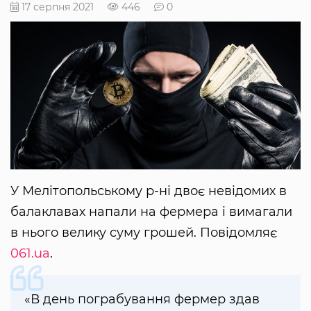
17 серпня 2021
446
0
У Мелітопольському р-ні двоє невідомих в
балаклавах напали на фермера і вимагали
в нього велику суму грошей. Повідомляє
061.ua
.
«В день пограбування фермер здав