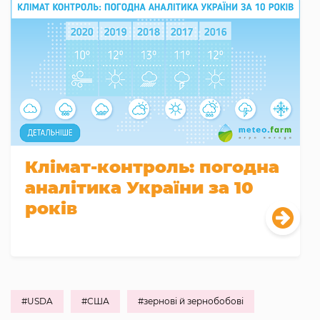
Клімат-контроль: погодна
аналітика України за 10
років
#USDA
#США
#зернові й зернобобові