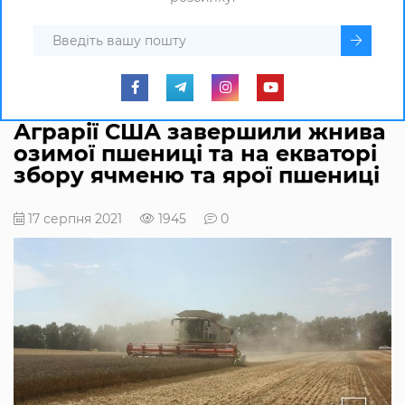
Аграрії США завершили жнива
озимої пшениці та на екваторі
збору ячменю та ярої пшениці
17 серпня 2021
1945
0