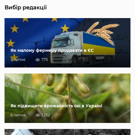
Вибір редакції
Як малому фермеру продавати в ЄС
3 липня
775
Як підвищити врожайність сої в Україні
6 липня
1 252