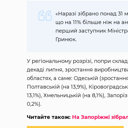
«Наразі зібрано понад 31 
що на 11% більше ніж на ан
перший заступник Міністр
Гринюк.
У регіональному розрізі, попри склад
декаді липня, зростання виробництва
областях, а саме: Одеській (зростання 
Полтавській (на 13,9%), Кіровоградські
13,1%), Хмельницькій (на 8,1%), Запоріз
0,2%).
Читайте також:
На Запоріжжі зібра