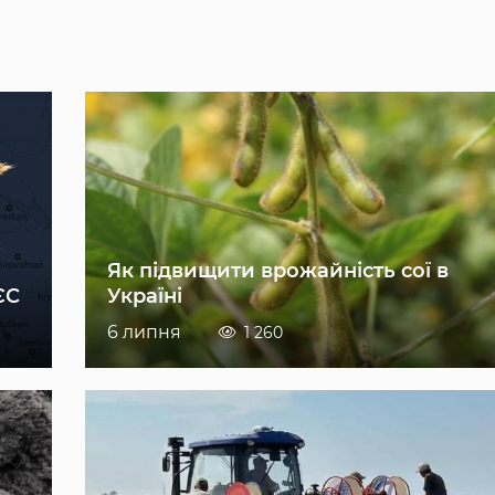
Як підвищити врожайність сої в
ЄС
Україні
6 липня
1 260