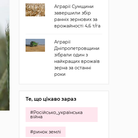
Аграрії Сумщини
завершили збір
ранніх зернових за
врожайності 4,6 т/га
Аграрії
Дніпропетровщини
зібрали один з
найкращих врожаїв
зерна за останні
роки
Те, що цікаво зараз
#Російсько_українська
війна
#ринок землі