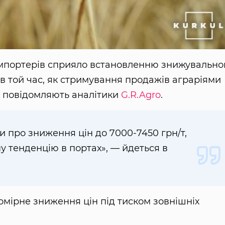
імпортерів сприяло встановленню знижувально
в той час, як стримування продажів аграріями
 повідомляють аналітики
G.R.Agro
.
 про зниження цін до 7000-7450 грн/т,
 тенденцію в портах», — йдеться в
омірне зниження цін під тиском зовнішніх