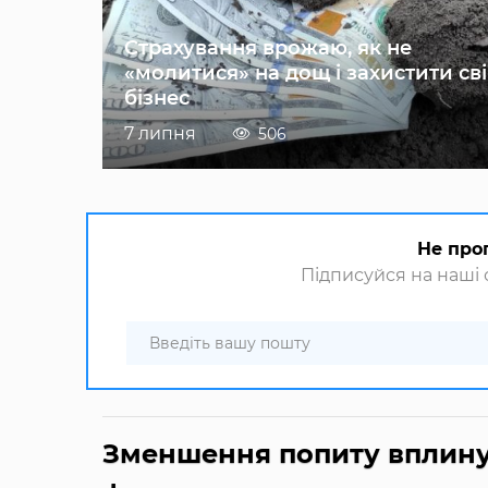
Страхування врожаю, як не
«молитися» на дощ і захистити св
бізнес
7 липня
506
Не про
Підписуйся на наші с
Зменшення попиту вплину