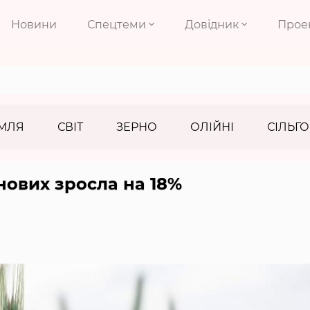
Новини
Спецтеми
Довідник
Прое
МЛЯ
СВІТ
ЗЕРНО
ОЛІЙНІ
СІЛЬГО
нових зросла на 18%