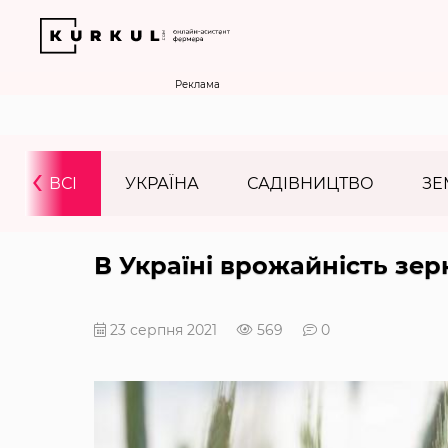
Реклама
‹
ВСІ
УКРАЇНА
САДІВНИЦТВО
ЗЕ
В Україні врожайність зер
23 серпня 2021
569
0