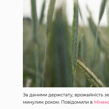
За даними держстату, врожайність зе
минулим роком. Повідомили в
Мінек