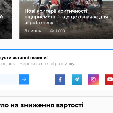
Нові критерії критичності
ій
підприємств — що це означає для
агробізнесу
8 липня
1 600
пусти останні новини!
оціальні мережі та e-mail розсилку.
ло на зниження вартості