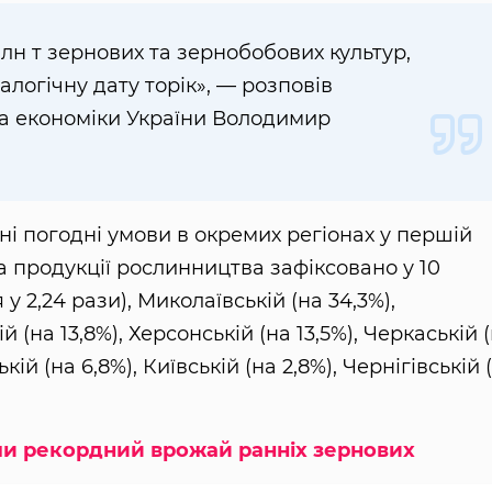
млн т зернових та зернобобових культур,
алогічну дату торік», — розповів
а економіки України Володимир
ні погодні умови в окремих регіонах у першій
 продукції рослинництва зафіксовано у 10
у 2,24 рази), Миколаївській (на 34,3%),
й (на 13,8%), Херсонській (на 13,5%), Черкаській 
ькій (на 6,8%), Київській (на 2,8%), Чернігівській 
ли рекордний врожай ранніх зернових