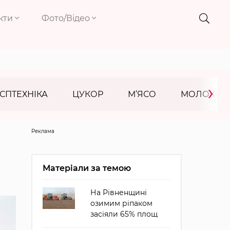
кти
Фото/Відео
›
СПТЕХНІКА
ЦУКОР
М’ЯСО
МОЛОКО
Реклама
Матеріали за темою
На Рівненщині
озимим ріпаком
засіяли 65% площ