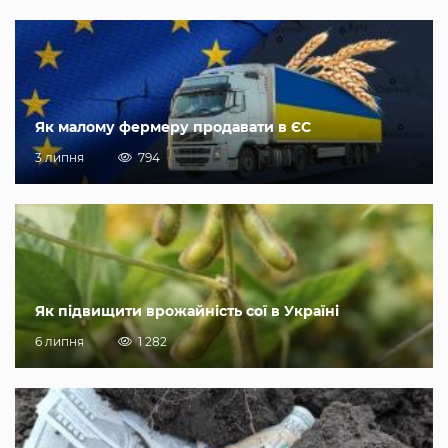
Як малому фермеру продавати в ЄС
3 липня
794
Як підвищити врожайність сої в Україні
6 липня
1 282