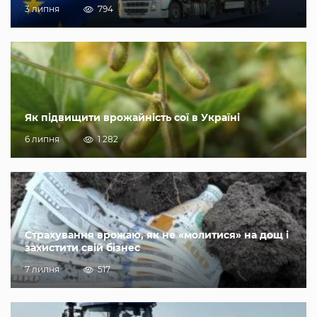
3 липня
794
Як підвищити врожайність сої в Україні
6 липня
1 282
Страхування врожаю, як не «молитися» на дощ і
захистити свій бізнес
7 липня
517