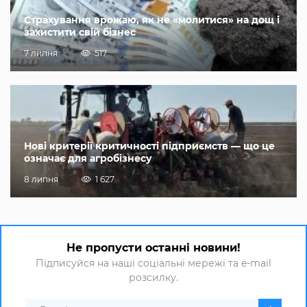
Страхування врожаю, як не «молитися» на дощ і
захистити свій бізнес
7 липня
517
Нові критерії критичності підприємств — що це
означає для агробізнесу
8 липня
1 627
Не пропусти останні новини!
Підписуйся на наші соціальні мережі та e-mail
розсилку.