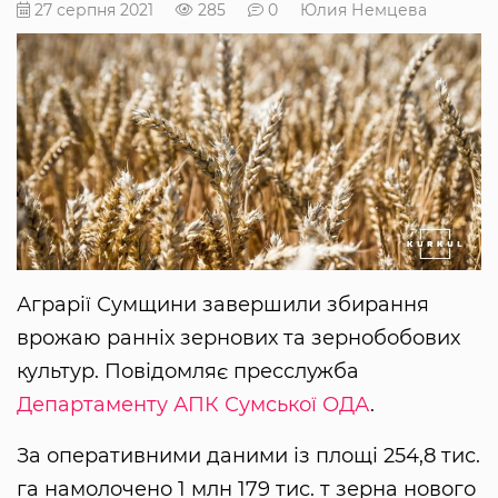
27 серпня 2021
285
0
Юлия Немцева
Аграрії Сумщини завершили збирання
врожаю ранніх зернових та зернобобових
культур. Повідомляє пресслужба
Департаменту АПК Сумської ОДА
.
За оперативними даними із площі 254,8 тис.
га намолочено 1 млн 179 тис. т зерна нового