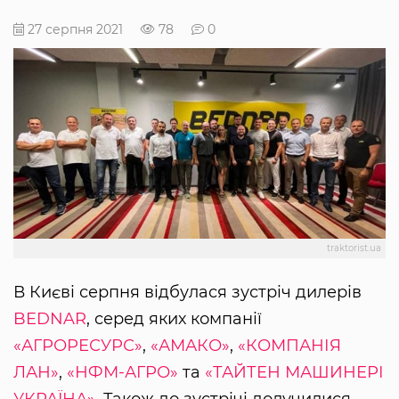
27 серпня 2021
78
0
traktorist.ua
В Києві серпня відбулася зустріч дилерів
BEDNAR
, серед яких компанії
«АГРОРЕСУРС»
,
«АМАКО»
,
«КОМПАНІЯ
ЛАН»
,
«НФМ-АГРО»
та
«ТАЙТЕН МАШИНЕРІ
УКРАЇНА»
. Також до зустрічі долучилися