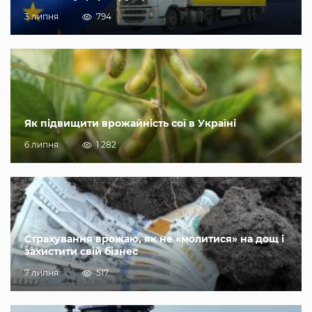
3 липня
794
Як підвищити врожайність сої в Україні
6 липня
1 282
Страхування врожаю, як не «молитися» на дощ і
захистити свій бізнес
7 липня
517