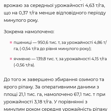
врожаю за середньої урожайності 4,63 т/га,
що на 0,37 т/га менше відповідного періоду
минулого року.
Зокрема намолочено:
пшениці — 950,6 тис. т, за урожайності 4,86 т/
га, (-0,54 т/га до рівня минулого року);
ячменю — 139,8 тис. т, за урожайності 4,15 т/га
(-0,56 т/га).
До того ж завершено збирання озимого та
ярого ріпаку. За оперативними даними з
площі 21,1 тис. га, намолочено 67,1 тис. т при
урожайності 3,18 т/га. У порівнянні з
минулим роком середня урожайність ріпаку