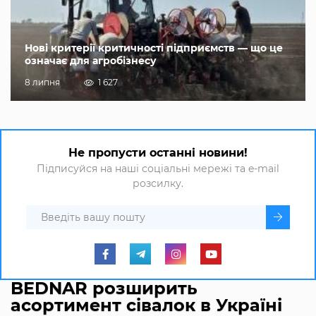
Нові критерії критичності підприємств — що це
означає для агробізнесу
8 липня
1 627
Не пропусти останні новини!
Підписуйся на наші соціальні мережі та e-mail
розсилку.
BEDNAR розширить
асортимент сівалок в Україні