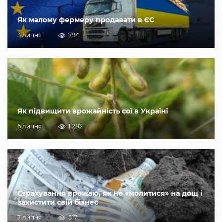
Як малому фермеру продавати в ЄС
3 липня
794
Як підвищити врожайність сої в Україні
6 липня
1 282
Страхування врожаю, як не «молитися» на дощ і
захистити свій бізнес
7 липня
517