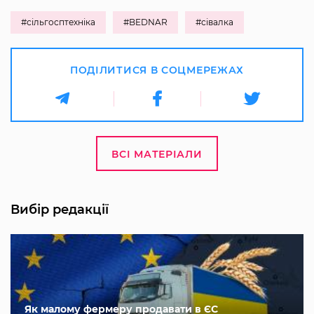
#сільгосптехніка
#BEDNAR
#сівалка
ПОДІЛИТИСЯ В СОЦМЕРЕЖАХ
ВСІ МАТЕРІАЛИ
Вибір редакції
Як малому фермеру продавати в ЄС