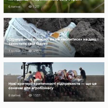
6 липня
1 217
Страхування врожаю, як не «молитися» на дощ і
захистити свій бізнес
7 липня
495
Нові критерії критичності підприємств — що це
означає для агробізнесу
8 липня
1 557