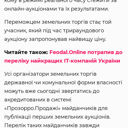
кому в режимі реального часу стежити за
онлайн-аукціонами та їх результатами.
Переможцем земельних торгів стає той
учасник, який під час трираундового
аукціону запропонував найвищу ціну.
Читайте також:
Feodal.Оnline потрапив до
переліку найкращих IT-компаній України
Усі організатори земельних торгів
державної чи комунальної форми власності
можуть вже сьогодні звертатись до
акредитованих в системі
«Прозорро.Продажі» майданчиків для
публікації перших земельних аукціонів.
Перелік таких майданчиків завжди