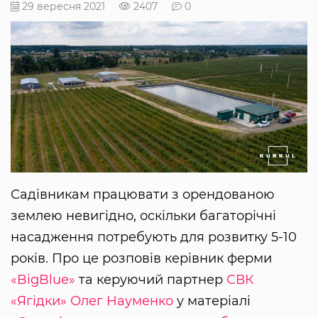
29 вересня 2021
2407
0
Садівникам працювати з орендованою
землею невигідно, оскільки багаторічні
насадження потребують для розвитку 5-10
років. Про це розповів керівник ферми
«BigBlue»
та керуючий партнер
СВК
«Ягідки»
Олег Науменко
у матеріалі