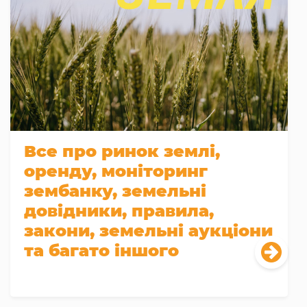
Все про ринок землі,
оренду, моніторинг
зембанку, земельні
довідники, правила,
закони, земельні аукціони
та багато іншого