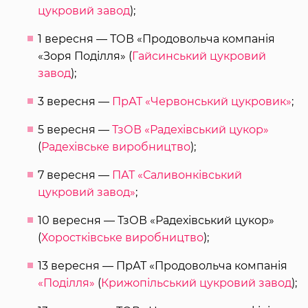
цукровий завод
);
1 вересня — ТОВ «Продовольча компанія
«Зоря Поділля» (
Гайсинський цукровий
завод
);
3 вересня —
ПрАТ «Червонський цукровик»
;
5 вересня —
ТзОВ «Радехівський цукор»
(
Радехівське виробництво
);
7 вересня —
ПАТ «Саливонківський
цукровий завод»
;
10 вересня — ТзОВ «Радехівський цукор»
(
Хоростківське виробництво
);
13 вересня — ПрАТ «Продовольча компанія
«Поділля»
(
Крижопільський цукровий завод
);