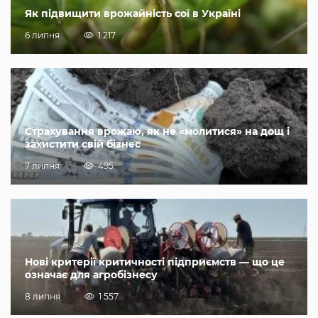
Як підвищити врожайність сої в Україні
6 липня
1 217
Страхування врожаю, як не «молитися» на дощ і
захистити свій бізнес
7 липня
495
Нові критерії критичності підприємств — що це
означає для агробізнесу
8 липня
1 557