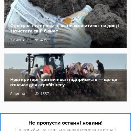
Страхування врожаю, як не «молитися» на дощ і
захистити свій бізнес
7 липня
495
Нові критерії критичності підприємств — що це
означає для агробізнесу
8 липня
1 557
Не пропусти останні новини!
Підписуйся на наші соціальні мережі та e-mail