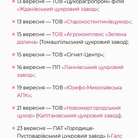
13 вересня — ТОВ «Цукорагропром» філія
«Жданівський цукровий завод»
;
13 вересня — ТОВ
«Старокостянтинівцукор»
;
15 вересня —
ТОВ «Агрокомплекс «Зелена
долина»
(Томашпільський цукровий завод);
15 вересня — ТОВ «Сігнет-Центр»;
16 вересня — ПП
«Ланнівський цукровий
завод»
;
19 вересня — ТОВ
«Юзефо-Миколаївська
АПК»
;
21 вересня — ТОВ
«Новомиргородський
цукор»
(
Капітанівський цукровий завод
);
23 вересня — ПАТ «Городище-
Пустоварівський цукровий завод» (
«Галс