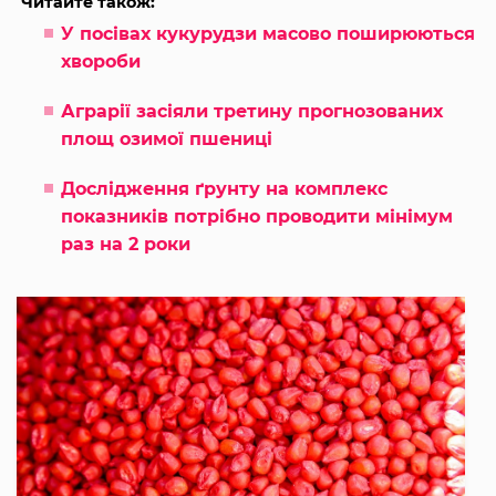
Читайте також:
У посівах кукурудзи масово поширюються
хвороби
Аграрії засіяли третину прогнозованих
площ озимої пшениці
Дослідження ґрунту на комплекс
показників потрібно проводити мінімум
раз на 2 роки