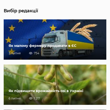
Вибір редакції
Як малому фермеру продавати в ЄС
3 липня
754
Як підвищити врожайність сої в Україні
6 липня
1 217