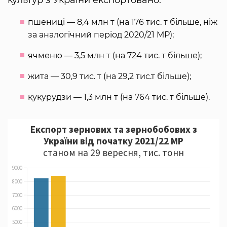
культур з України експортовано:
пшениці — 8,4 млн т (на 176 тис. т більше, ніж
за аналогічний період 2020/21 МР);
ячменю — 3,5 млн т (на 724 тис. т більше);
жита — 30,9 тис. т (на 29,2 тис.т більше);
кукурудзи — 1,3 млн т (на 764 тис. т більше).