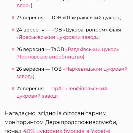
Агро»
);
23 вересня — ТОВ «Шамраївський цукор»;
24 вересня — ТОВ «Цукорагропром» філія
«Яреськівський цукровий завод»
;
26 вересня — ТзОВ
«Радехівський цукор»
(Чортківське виробництво)
26 вересня — ТОВ
«Наркевицький цукровий
завод»
;
27 вересня —
ПрАТ «Теофіпольський
цукровий завод»
.
Нагадаємо, згідно із фітосанітарним
моніторингом Держпродспоживслужби,
понад
40% цукрових буряків в Україні