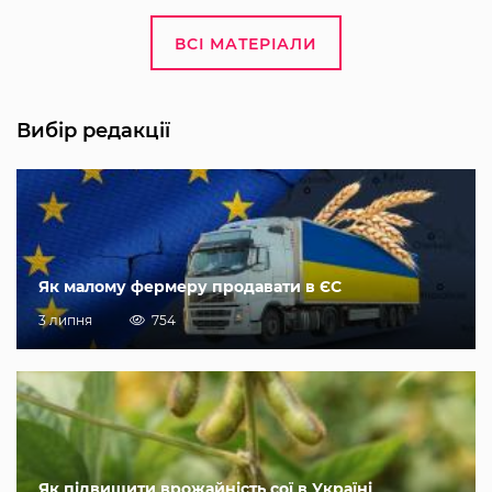
ВСІ МАТЕРІАЛИ
Вибір редакції
Як малому фермеру продавати в ЄС
3 липня
754
Як підвищити врожайність сої в Україні