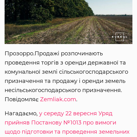
Прозорро.Продажі розпочинають
проведення торгів з оренди державної та
комунальної землі сільськогосподарського
призначення та продажу і оренди земель
несільськогосподарського призначення.
Повідомляє
Zemliak.com
.
Нагадаємо,
у середу 22 вересня Уряд
прийняв Постанову №1013 про вимоги
щодо підготовки та проведення земельних