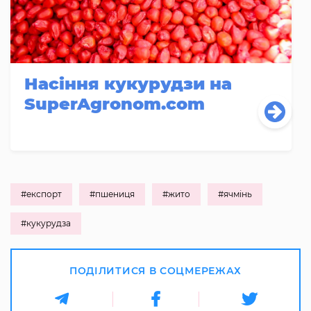
Насіння кукурудзи на
SuperAgronom.com
#експорт
#пшениця
#жито
#ячмінь
#кукурудза
ПОДІЛИТИСЯ В СОЦМЕРЕЖАХ