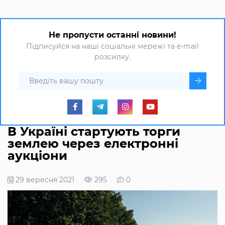
Не пропусти останні новини!
Підписуйся на наші соціальні мережі та e-mail
розсилку.
В Україні стартують торги
землею через електронні
аукціони
29 вересня 2021
295
0