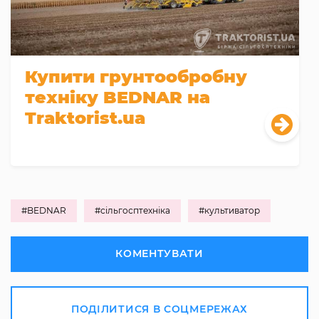
Купити грунтообробну
техніку BEDNAR на
Traktorist.ua
#BEDNAR
#сільгосптехніка
#культиватор
КОМЕНТУВАТИ
ПОДІЛИТИСЯ В СОЦМЕРЕЖАХ