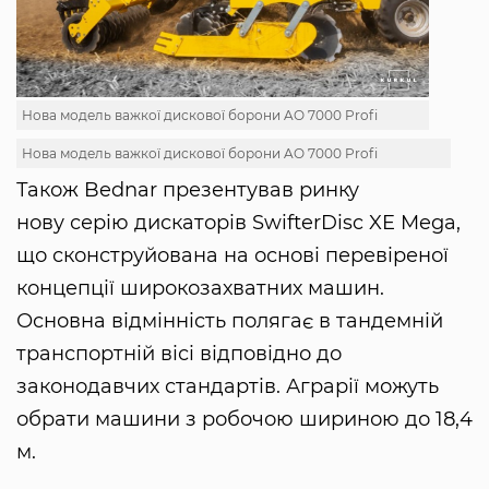
Нова модель важкої дискової борони AO 7000 Profi
Нова модель важкої дискової борони AO 7000 Profi
Також Bednar презентував ринку
нову серію дискаторів SwifterDisc XE Mega,
що сконструйована на основі перевіреної
концепції широкозахватних машин.
Основна відмінність полягає в тандемній
транспортній вісі відповідно до
законодавчих стандартів. Аграрії можуть
обрати машини з робочою шириною до 18,4
м.