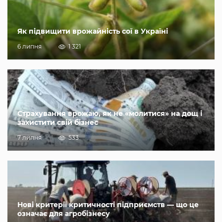
Як підвищити врожайність сої в Україні
6 липня
1 321
Страхування врожаю, як не «молитися» на дощ і
захистити свій бізнес
7 липня
533
Нові критерії критичності підприємств — що це
означає для агробізнесу