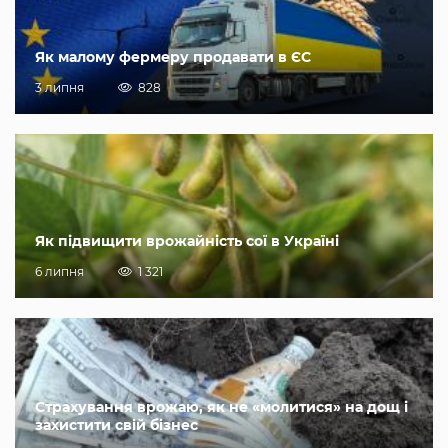
Як малому фермеру продавати в ЄС
3 липня
828
Як підвищити врожайність сої в Україні
6 липня
1 321
Страхування врожаю, як не «молитися» на дощ і
захистити свій бізнес