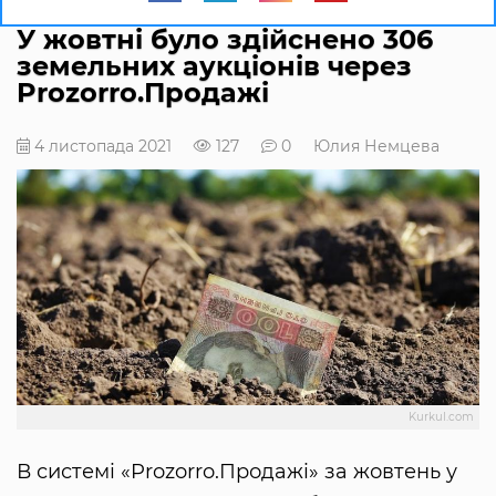
У жовтні було здійснено 306
земельних аукціонів через
Prozorro.Продажі
4 листопада 2021
127
0
Юлия Немцева
Kurkul.com
В системі «Prozorro.Продажі» за жовтень у