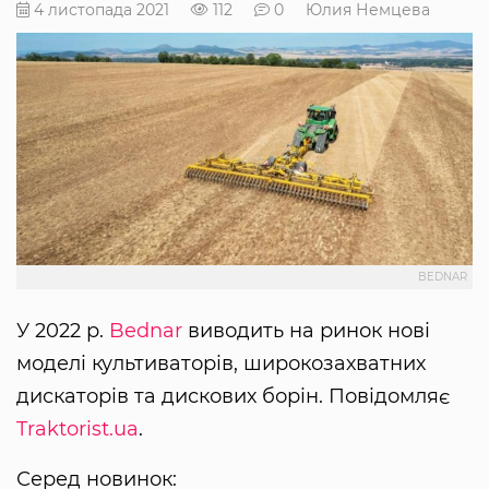
4 листопада 2021
112
0
Юлия Немцева
BEDNAR
У 2022 р.
Bednar
виводить на ринок нові
моделі культиваторів, широкозахватних
дискаторів та дискових борін. Повідомляє
Traktorist.ua
.
Серед новинок: