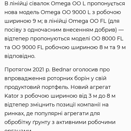
В лінійці сівалок Omega OO L пропонується
нова модель Omega OO 9000 L з робочою
шириною 9 м; в лінійці Omega OO FL (для
посіву з одночасним внесенням добрив) —
відтепер пропонуються моделі OO 8000 FL
та OO 9000 FL робочою шириною 8 м та 9 м
відповідно.
Протягом 2021 р. Bednar оголосив про
впровадження роторних борін у свій
продуктовий портфель. Новий агрегат
Kator з робочою шириною від 3 м до 8 м
відтепер зміцнить позиції компанії на
ринках, де популярні агрегати для
обробітку ґрунту з активними робочими
органами.