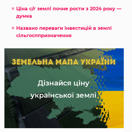
Ціна с/г землі почне рости з 2024 року —
думка
Названо переваги інвестицій в землі
сільгосппризначення