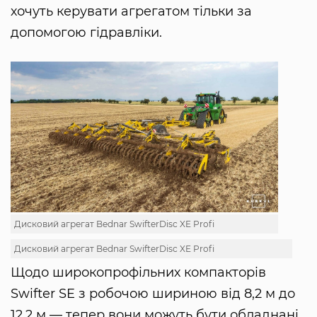
хочуть керувати агрегатом тільки за
допомогою гідравліки.
Дисковий агрегат Bednar SwifterDisc XE Profi
Дисковий агрегат Bednar SwifterDisc XE Profi
Щодо широкопрофільних компакторів
Swifter SE з робочою шириною від 8,2 м до
12,2 м — тепер вони можуть бути обладнані