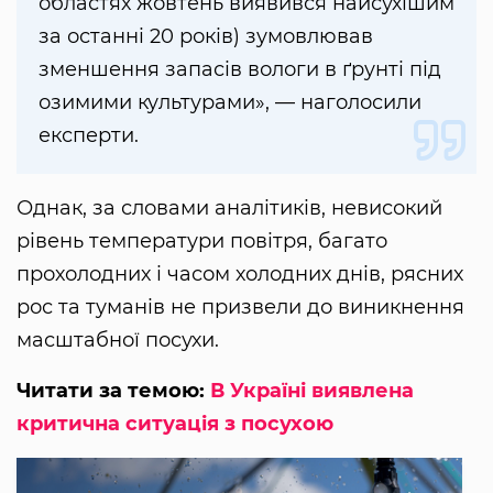
областях жовтень виявився найсухішим
за останні 20 років) зумовлював
зменшення запасів вологи в ґрунті під
озимими культурами», — наголосили
експерти.
Однак, за словами аналітиків, невисокий
рівень температури повітря, багато
прохолодних і часом холодних днів, рясних
рос та туманів не призвели до виникнення
масштабної посухи.
Читати за темою:
В Україні виявлена
критична ситуація з посухою