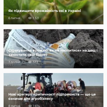
Як підвищити врожайність сої в Україні
6 липня
1 321
Страхування врожаю, як не «молитися» на дощ і
захистити свій бізнес
7 липня
533
Нові критерії критичності підприємств — що це
означає для агробізнесу
8 липня
1 674