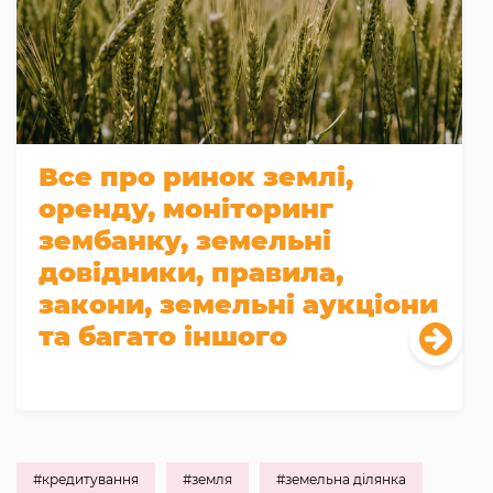
Все про ринок землі,
оренду, моніторинг
зембанку, земельні
довідники, правила,
закони, земельні аукціони
та багато іншого
#кредитування
#земля
#земельна ділянка