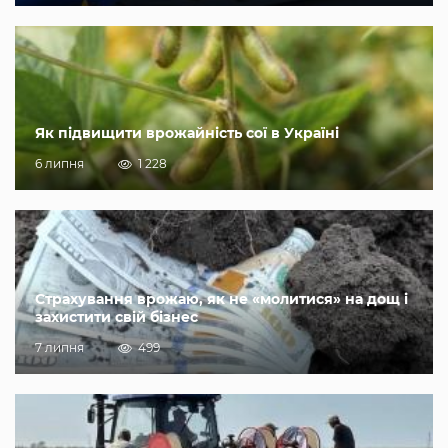
Як підвищити врожайність сої в Україні
6 липня
1 228
Страхування врожаю, як не «молитися» на дощ і
захистити свій бізнес
7 липня
499