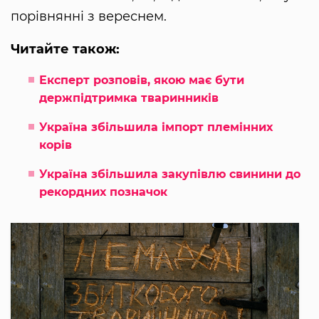
порівнянні з вереснем.
Читайте також:
Експерт розповів, якою має бути
держпідтримка тваринників
Україна збільшила імпорт племінних
корів
Україна збільшила закупівлю свинини до
рекордних позначок