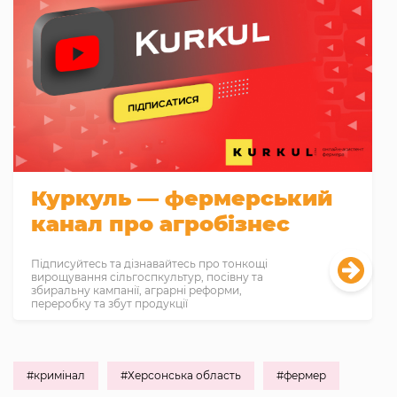
Куркуль — фермерський
канал про агробізнес
Підписуйтесь та дізнавайтесь про тонкощі
вирощування сільгоспкультур, посівну та
збиральну кампанії, аграрні реформи,
переробку та збут продукції
#кримінал
#Херсонська область
#фермер