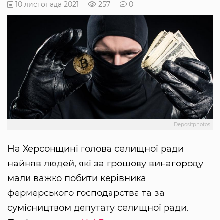
10 листопада 2021
257
0
Depositphotos
На Херсонщині голова селищної ради
найняв людей, які за грошову винагороду
мали важко побити керівника
фермерського господарства та за
сумісництвом депутату селищної ради.