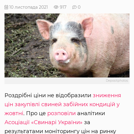
10 листопада 2021
917
0
Depositphotos
Роздрібні ціни не відобразили
зниження
цін закупівлі свиней забійних кондицій у
жовтні
. Про це
розповіли
аналітики
Асоціації «Свинарі України»
за
результатами моніторингу цін на ринку