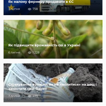
Як малому фермеру продавати в ЄС
3 липня
758
Як підвищити врожайність сої в Україні
6 липня
1 228
Страхування врожаю, як не «молитися» на дощ і
захистити свій бізнес
7 липня
499