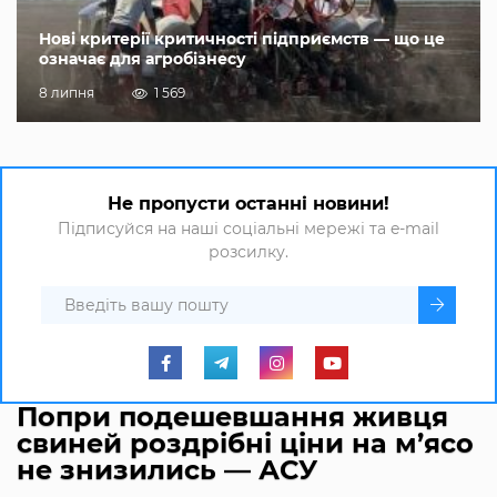
Нові критерії критичності підприємств — що це
означає для агробізнесу
8 липня
1 569
Не пропусти останні новини!
Підписуйся на наші соціальні мережі та e-mail
розсилку.
Попри подешевшання живця
свиней роздрібні ціни на м’ясо
не знизились — АСУ