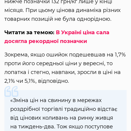
нижче позначки 132 грн/кг лише у кінці
місяця. При цьому цінова динаміка різних
товарних позицій не була однорідною.
Читати за темою:
В Україні ціна сала
досягла рекордної позначки
Зокрема, якщо ошийок подешевшав на 1,7%
проти його середньої ціни у вересні, то
лопатка і стегно, навпаки, зросли в ціні на
2,1% чи 5,1%, відповідно.
«Зміна цін на свинину в мережах
роздрібної торгівлі традиційно відстає
від цінових коливань на ринку живця
на тиждень-два. Тож якщо поступове