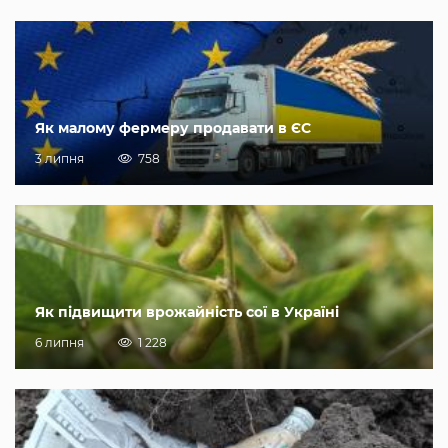
Як малому фермеру продавати в ЄС
3 липня
758
Як підвищити врожайність сої в Україні
6 липня
1 228