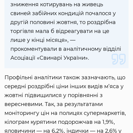
зниження котирувань на живець
свиней забійних кондицій почалося у
другій половині жовтня, то роздрібна
торгівля мала б відреагувати на це
лише у кінці місяця», —
прокоментували в аналітичному відділі
Асоціації «Свинарі України».
Профільні аналітики також зазначають, що
середні роздрібні ціни інших видів м’яса у
жовтні підвищилися у порівнянні з
вересневими. Так, за результатами
моніторингу цін на полицях супермаркетів,
кілограм курятини подорожчав на 1,9%,
яловичини — на 6,2%, індички — на 2,6% у