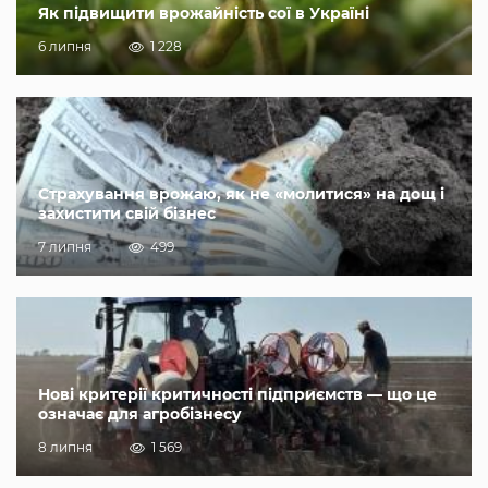
Як підвищити врожайність сої в Україні
6 липня
1 228
Страхування врожаю, як не «молитися» на дощ і
захистити свій бізнес
7 липня
499
Нові критерії критичності підприємств — що це
означає для агробізнесу
8 липня
1 569