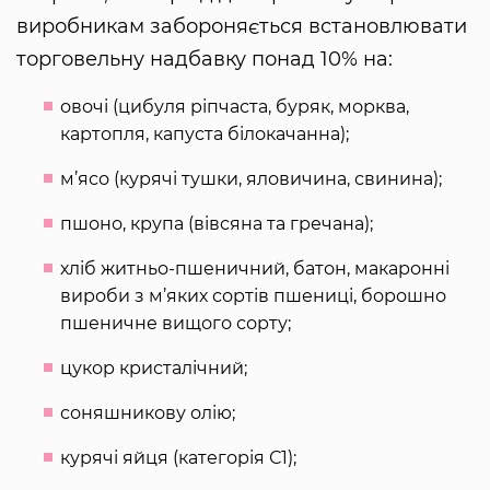
виробникам забороняється встановлювати
торговельну надбавку понад 10% на:
овочі (цибуля ріпчаста, буряк, морква,
картопля, капуста білокачанна);
м’ясо (курячі тушки, яловичина, свинина);
пшоно, крупа (вівсяна та гречана);
хліб житньо-пшеничний, батон, макаронні
вироби з м’яких сортів пшениці, борошно
пшеничне вищого сорту;
цукор кристалічний;
соняшникову олію;
курячі яйця (категорія С1);