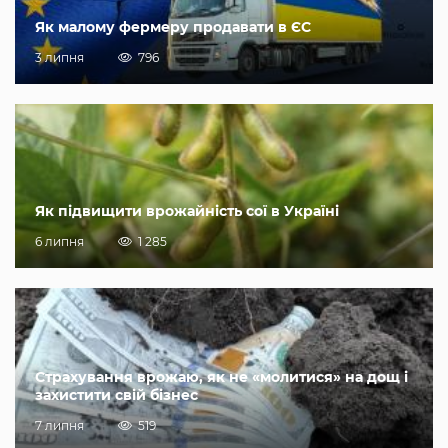
Як малому фермеру продавати в ЄС
3 липня
796
Як підвищити врожайність сої в Україні
6 липня
1 285
Страхування врожаю, як не «молитися» на дощ і
захистити свій бізнес
7 липня
519