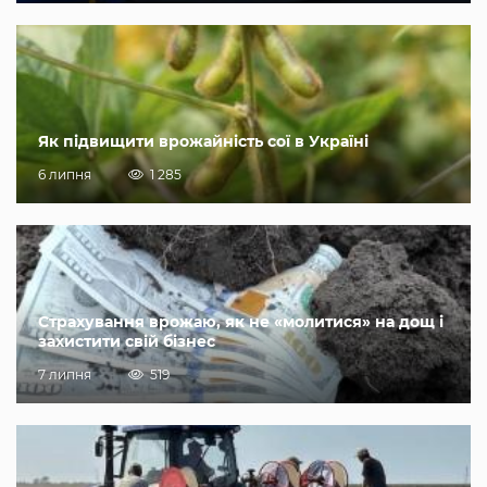
Як підвищити врожайність сої в Україні
6 липня
1 285
Страхування врожаю, як не «молитися» на дощ і
захистити свій бізнес
7 липня
519