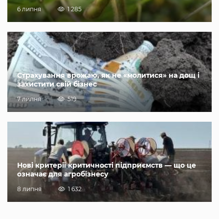
6 липня
1 285
Страхування врожаю, як не «молитися» на дощ і
захистити свій бізнес
7 липня
519
Нові критерії критичності підприємств — що це
означає для агробізнесу
8 липня
1 632