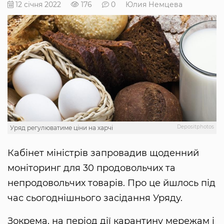
12 січня 2022
176
0
Юлия Немцева
Depositphotos
Уряд регулюватиме ціни на харчі
Кабінет міністрів запровадив щоденний
моніторинг для 30 продовольчих та
непродовольчих товарів. Про це йшлось під
час сьогоднішнього засідання Уряду.
Зокрема, на період дії карантину мережам і