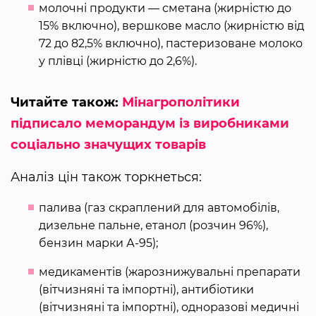
молочні продукти — сметана (жирністю до
15% включно), вершкове масло (жирністю від
72 до 82,5% включно), пастеризоване молоко
у плівці (жирністю до 2,6%).
Читайте також:
Мінагрополітики
підписало меморандум із виробниками
соціально значущих товарів
Аналіз цін також торкнеться:
палива (газ скраплений для автомобілів,
дизельне пальне, етанол (розчин 96%),
бензин марки А-95);
медикаментів (жарознижувальні препарати
(вітчизняні та імпортні), антибіотики
(вітчизняні та імпортні), одноразові медичні