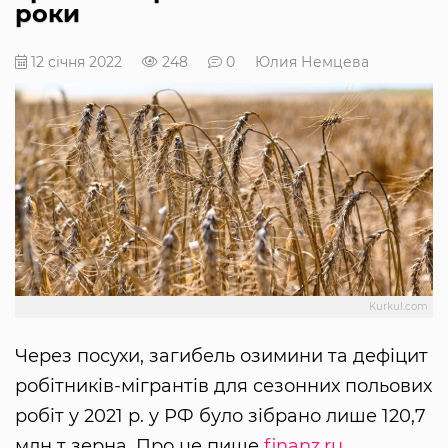
роки
12 січня 2022
248
0
Юлия Немцева
Kurkul.com
Через посухи, загибель озимини та дефіцит
робітників-мігрантів для сезонних польових
робіт у 2021 р. у РФ було зібрано лише 120,7
млн т зерна. Про це пише
finanz.ru
.