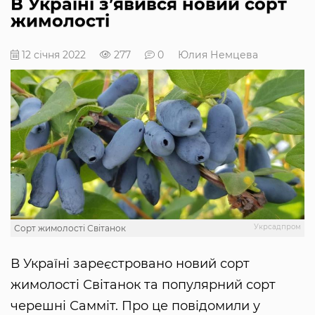
В Україні з’явився новий сорт
жимолості
12 січня 2022
277
0
Юлия Немцева
Укрсадпром
Сорт жимолості Світанок
В Україні зареєстровано новий сорт
жимолості Світанок та популярний сорт
черешні Самміт. Про це повідомили у