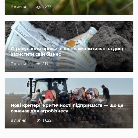
6 липня
1 277
Страхування врожаю, як не «молитися» на дощ і
захистити свій бізнес
7 липня
514
Нові критерії критичності підприємств — що це
означає для агробізнесу
8 липня
1 622