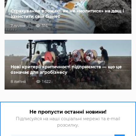
Страхування врожаю, як не «молитися» на дощ і
захистити свій бізнес
7 липня
514
Нові критерії критичності підприємств — що це
означає для агробізнесу
8 липня
1 622
Не пропусти останні новини!
Підписуйся на наші соціальні мережі та e-mail
розсилку.