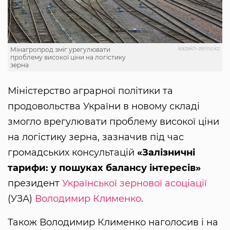
kazakh-zerno.kz
Мінагропрод зміг урегулювати
проблему високої ціни на логістику
зерна
Міністерство аграрної політики та
продовольства України в новому складі
змогло врегулювати проблему високої ціни
на логістику зерна, зазначив під час
громадських консультацій
«Залізничні
тарифи: у пошуках балансу інтересів»
президент
Української зернової асоціації
(УЗА)
Володимир Клименко
.
Також Володимир Клименко наголоcив і на