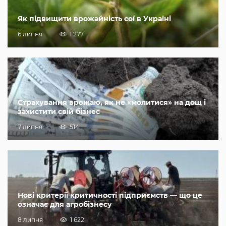
Як підвищити врожайність сої в Україні
6 липня
1 277
Страхування врожаю, як не «молитися» на дощ і
захистити свій бізнес
7 липня
514
Нові критерії критичності підприємств — що це
означає для агробізнесу
8 липня
1 622