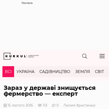
Реклама
ВСІ
УКРАЇНА
САДІВНИЦТВО
ЗЕМЛЯ
СВІТ
Зараз у державі знищується
фермерство — експерт
15 лютого 2016
113
0
Лилия Христенко