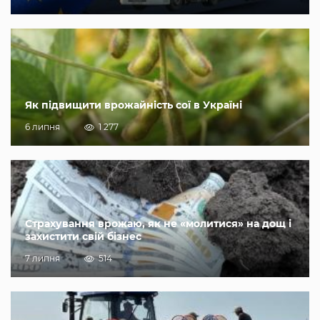
Як підвищити врожайність сої в Україні
6 липня
1 277
Страхування врожаю, як не «молитися» на дощ і
захистити свій бізнес
7 липня
514