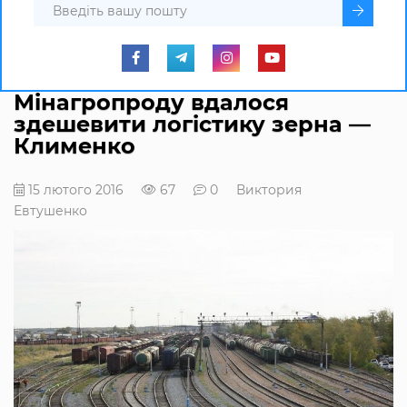
Мінагропроду вдалося
здешевити логістику зерна —
Клименко
15 лютого 2016
67
0
Виктория
Евтушенко