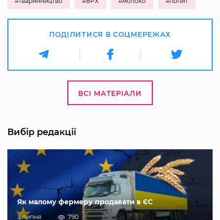
#тваринництво
#ВРХ
#молоко
#попит
ПОДІЛИТИСЯ В СОЦМЕРЕЖАХ
ВСІ МАТЕРІАЛИ
Вибір редакції
Як малому фермеру продавати в ЄС
3 липня
790