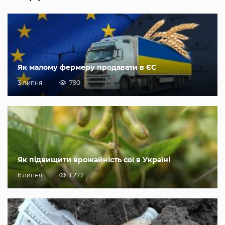
Як малому фермеру продавати в ЄС
3 липня
790
Як підвищити врожайність сої в Україні
6 липня
1 277