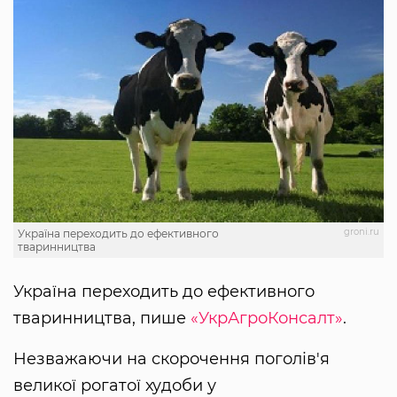
groni.ru
Україна переходить до ефективного
тваринництва
Україна переходить до ефективного
тваринництва, пише
«УкрАгроКонсалт»
.
Незважаючи на скорочення поголів'я
великої рогатої худоби у