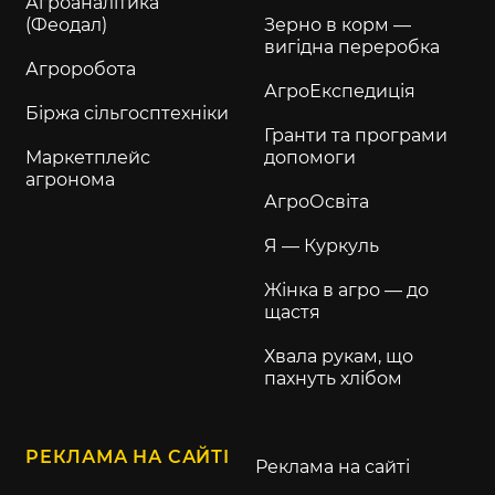
Агроаналітика
(Феодал)
Зерно в корм —
вигідна переробка
Агроробота
АгроЕкспедиція
Біржа сільгосптехніки
Гранти та програми
Маркетплейс
допомоги
агронома
АгроОсвіта
Я — Куркуль
Жінка в агро — до
щастя
Хвала рукам, що
пахнуть хлібом
РЕКЛАМА НА САЙТІ
Реклама на сайті