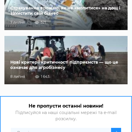
Страхування врожаю, як не «молитися» на дощ і
захистити свій бізнес
7 липня
521
Нові критерії критичності підприємств — що це
означає для агробізнесу
8 липня
1 643
Не пропусти останні новини!
Підписуйся на наші соціальні мережі та e-mail
розсилку.