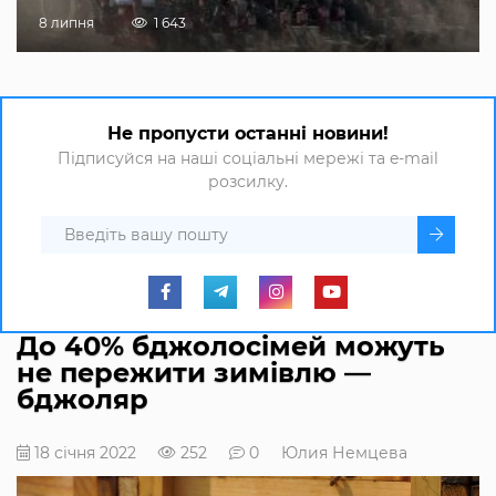
8 липня
1 643
Не пропусти останні новини!
Підписуйся на наші соціальні мережі та e-mail
розсилку.
До 40% бджолосімей можуть
не пережити зимівлю —
бджоляр
18 січня 2022
252
0
Юлия Немцева