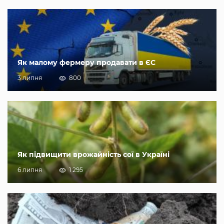
Як малому фермеру продавати в ЄС
3 липня
800
Як підвищити врожайність сої в Україні
6 липня
1 295