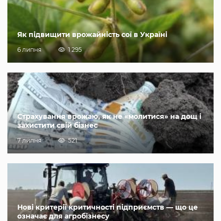
Як підвищити врожайність сої в Україні
6 липня
1 295
Страхування врожаю, як не «молитися» на дощ і
захистити свій бізнес
7 липня
521
Нові критерії критичності підприємств — що це
означає для агробізнесу