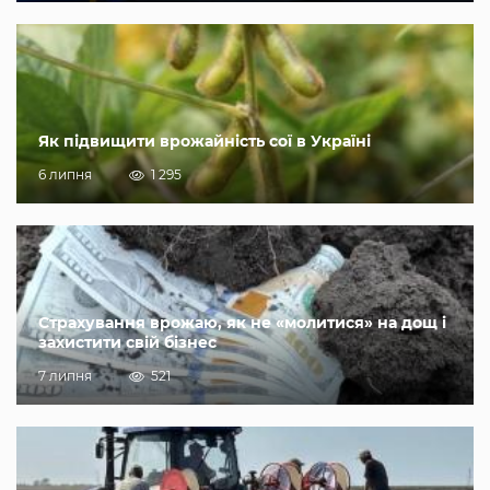
Як підвищити врожайність сої в Україні
6 липня
1 295
Страхування врожаю, як не «молитися» на дощ і
захистити свій бізнес
7 липня
521