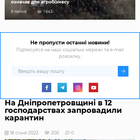
означає для агробізнесу
8 липня
1 643
Не пропусти останні новини!
Підписуйся на наші соціальні мережі та e-mail
розсилку.
На Дніпропетровщині в 12
господарствах запровадили
карантин
18 січня 2022
200
0