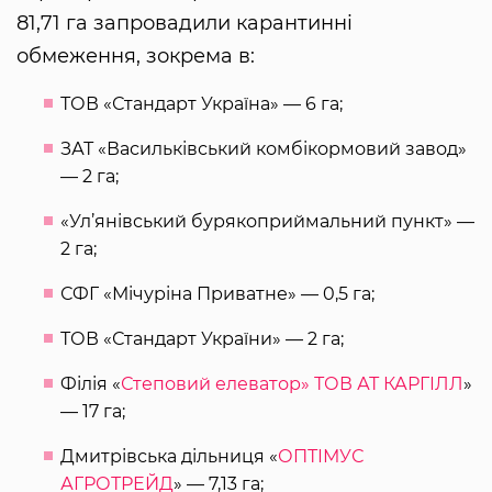
81,71 га запровадили карантинні
обмеження, зокрема в:
ТОВ «Стандарт Україна» — 6 га;
ЗАТ «Васильківський комбікормовий завод»
— 2 га;
«Ул’янівський бурякоприймальний пункт» —
2 га;
СФГ «Мічуріна Приватне» — 0,5 га;
ТОВ «Стандарт України» — 2 га;
Філія «
Степовий елеватор» ТОВ АТ КАРГІЛЛ
»
— 17 га;
Дмитрівська дільниця «
ОПТІМУС
АГРОТРЕЙД
» — 7,13 га;