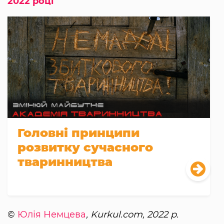
2022 році
Головні принципи
розвитку сучасного
тваринництва
©
Юлія Немцева
, Kurkul.com, 2022 р.