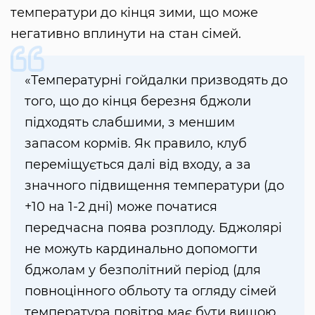
температури до кінця зими, що може
негативно вплинути на стан сімей.
«Температурні гойдалки призводять до
того, що до кінця березня бджоли
підходять слабшими, з меншим
запасом кормів. Як правило, клуб
переміщується далі від входу, а за
значного підвищення температури (до
+10 на 1-2 дні) може початися
передчасна поява розплоду. Бджолярі
не можуть кардинально допомогти
бджолам у безполітний період (для
повноцінного обльоту та огляду сімей
температура повітря має бути вищою