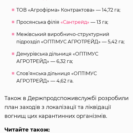
ТОВ «Агрофірма» Контрактова» — 14,72 га;
Просянська філія
«Сантрейд»
— 13 га;
Межівський виробничо-структурний
підрозділ «ОПТІМУС АГРОТРЕЙД» — 5,42 га;
Демурівська дільниця «ОПТІМУС
АГРОТРЕЙД» — 6,32 га;
Слов’янська дільниця «ОПТІМУС
АГРОТРЕЙД» — 4,62 га.
Також в Держпродспоживслужбі розробили
план заходів з локалізації та ліквідації
вогнищ цих карантинних організмів.
Читайте також: