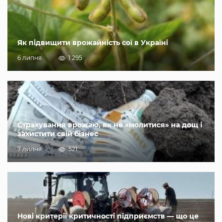
Як підвищити врожайність сої в Україні
6 липня
1 295
Страхування врожаю, як не «молитися» на дощ і
захистити свій бізнес
7 липня
521
Нові критерії критичності підприємств — що це