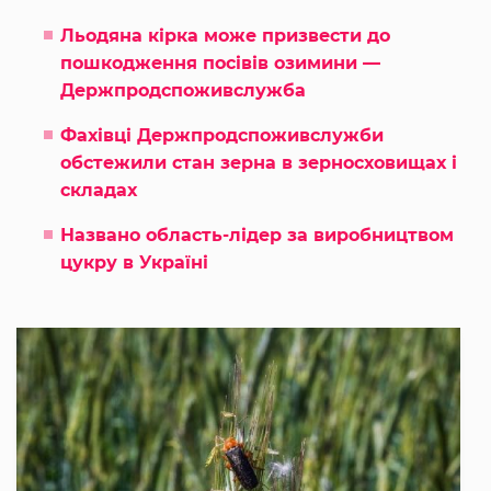
Льодяна кірка може призвести до
пошкодження посівів озимини —
Держпродспоживслужба
Фахівці Держпродспоживслужби
обстежили стан зерна в зерносховищах і
складах
Названо область-лідер за виробництвом
цукру в Україні