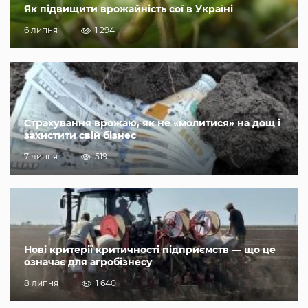
Як підвищити врожайність сої в Україні
6 липня
1 294
Страхування врожаю, як не «молитися» на дощ і
захистити свій бізнес
7 липня
519
Нові критерії критичності підприємств — що це
означає для агробізнесу
8 липня
1 640