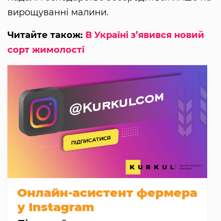
вирощуванні малини.
Читайте також:
В Україні з’явився новий
сорт жимолості
Онлайн-асистент фермера
у Instagram