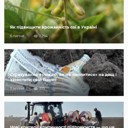
Як підвищити врожайність сої в Україні
6 липня
1 294
Страхування врожаю, як не «молитися» на дощ і
захистити свій бізнес
7 липня
519
Нові критерії критичності підприємств — що це