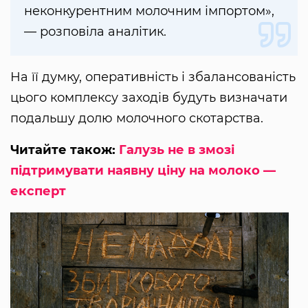
неконкурентним молочним імпортом»,
— розповіла аналітик.
На її думку, оперативність і збалансованість
цього комплексу заходів будуть визначати
подальшу долю молочного скотарства.
Читайте також:
Галузь не в змозі
підтримувати наявну ціну на молоко —
експерт