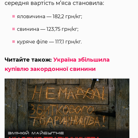
середня вартість м’яса становила:
яловичина — 182,2 грн/кг;
свинина — 123,75 грн/кг;
куряче філе — 117,1 грн/кг.
Читайте також:
Україна збільшила
купівлю закордонної свинини