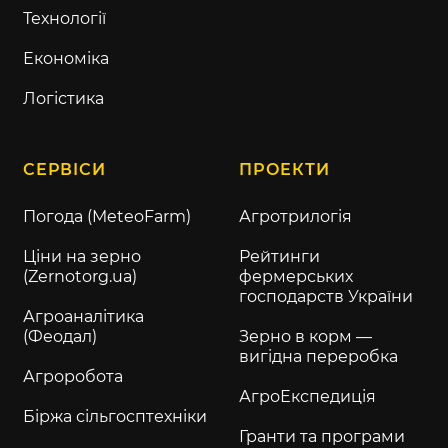
Технології
Економіка
Логістика
СЕРВІСИ
ПРОЕКТИ
Погода (MeteoFarm)
Агротрилогія
Ціни на зерно
Рейтинги
(Zernotorg.ua)
фермерських
господарств України
Агроаналітика
(Феодал)
Зерно в корм —
вигідна переробка
Агроробота
АгроЕкспедиція
Біржа сільгосптехніки
Гранти та програми