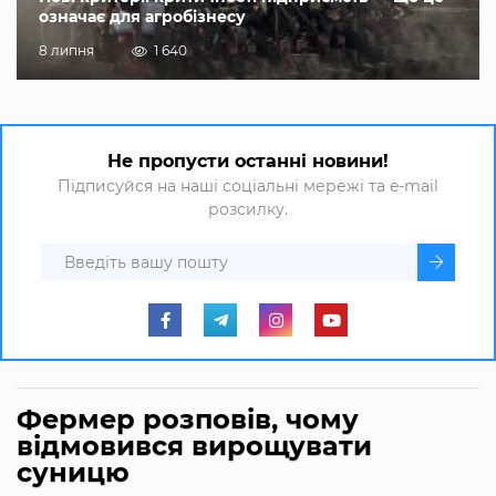
означає для агробізнесу
8 липня
1 640
Не пропусти останні новини!
Підписуйся на наші соціальні мережі та e-mail
розсилку.
Фермер розповів, чому
відмовився вирощувати
суницю