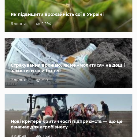
Як підвищити врожайність сої в Україні
6 липня
1 294
Страхування врожаю, як не «молитися» на дощ і
захистити свій бізнес
7 липня
519
Нові критерії критичності підприємств — що це
означає для агробізнесу
8 липня
1 640