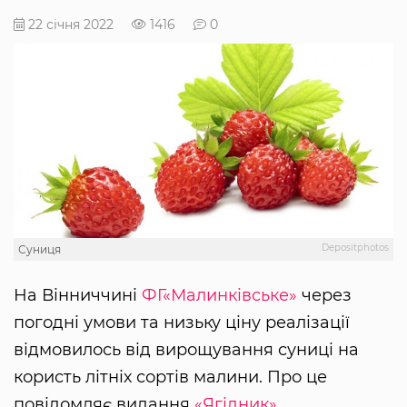
22 січня 2022
1416
0
Depositphotos
Суниця
На Вінниччині
ФГ«Малинківське»
через
погодні умови та низьку ціну реалізації
відмовилось від вирощування суниці на
користь літніх сортів малини. Про це
повідомляє видання
«Ягідник»
.