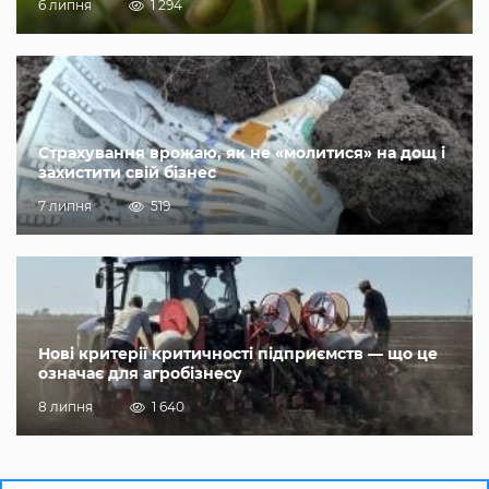
6 липня
1 294
Страхування врожаю, як не «молитися» на дощ і
захистити свій бізнес
7 липня
519
Нові критерії критичності підприємств — що це
означає для агробізнесу
8 липня
1 640