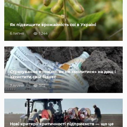
Як підвищити врожайність сої в Україні
6 липня
1 244
Страхування врожаю, як не «молитися» на дощ і
захистити свій бізнес
7 липня
502
Нові критерії критичності підприємств — що це