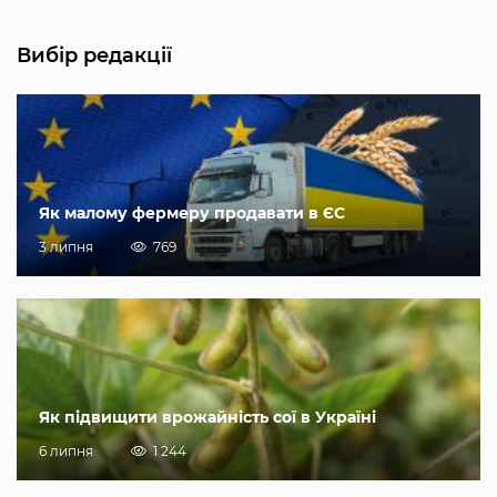
Вибір редакції
Як малому фермеру продавати в ЄС
3 липня
769
Як підвищити врожайність сої в Україні
6 липня
1 244