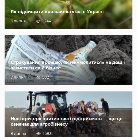
Як підвищити врожайність сої в Україні
6 липня
1 244
Страхування врожаю, як не «молитися» на дощ і
захистити свій бізнес
7 липня
502
Нові критерії критичності підприємств — що це
означає для агробізнесу
8 липня
1 583