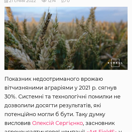
21 січня 2022
1214
0
Показник недоотриманого врожаю
вітчизняними аграріями у 2021 р. сягнув
30%. Системні та технологічні помилки не
дозволили досягти результатів, які
потенційно могли б бути. Таку думку
висловив
Олексій Сергієнко
, засновник
агроконсалтингової компанії
«Art FieldS»
у