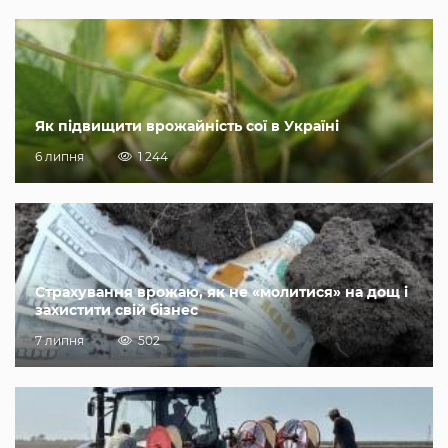
Як підвищити врожайність сої в Україні
6 липня
1 244
Страхування врожаю, як не «молитися» на дощ і
захистити свій бізнес
7 липня
502