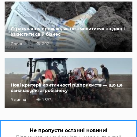
Страхування врожаю, як не «молитися» на дощ і
захистити свій бізнес
7 липня
502
Нові критерії критичності підприємств — що це
означає для агробізнесу
8 липня
1 583
Не пропусти останні новини!