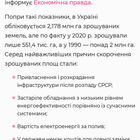
інформує
Економічна правда
.
Попри такі показники, в Україні
обліковується 2,178 млн га зрошуваних
земель, але по факту у 2020 р. зрошували
лише 551,4 тис. га, а у 1990 — понад 2 млн га.
Серед найважливіших причин скорочення
зрошуваних площ стали:
Привласнення і розкрадання
інфраструктури після розпаду СРСР;
Застаріле обладнання з низьким рівнем
енергоефективності порівняно із сучасними
системами;
Вартість електроенергії за полив;
У держави немає коштів для повної заміни