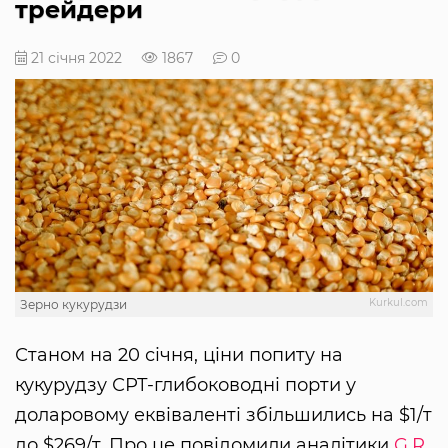
трейдери
21 січня 2022
1867
0
Kurkul.com
Зерно кукурудзи
Станом на 20 січня, ціни попиту на
кукурудзу СРТ-глибоководні порти у
доларовому еквіваленті збільшились на $1/т
до $269/т. Про це повідомили аналітики
G.R.