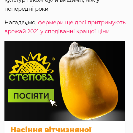
попередні роки.
Нагадаємо,
фермери ще досі притримують
врожай 2021 у сподіванні кращої ціни
.
Насіння вітчизняної