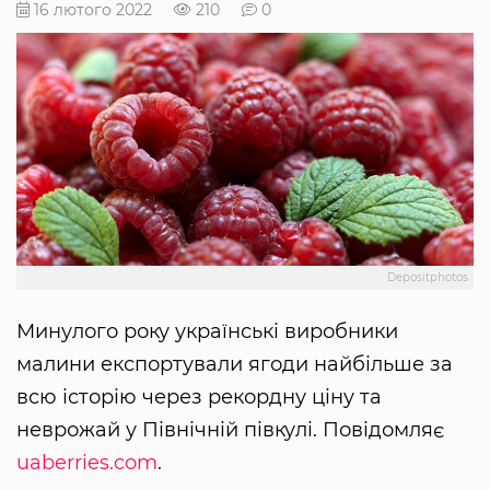
16 лютого 2022
210
0
Depositphotos
Минулого року українські виробники
малини експортували ягоди найбільше за
всю історію через рекордну ціну та
неврожай у Північній півкулі. Повідомляє
uaberries.com
.