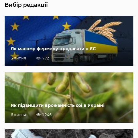
Вибір редакції
Як малому фермеру продавати в ЄС
3 липня
772
Як підвищити врожайність сої в Україні
6 липня
1 246