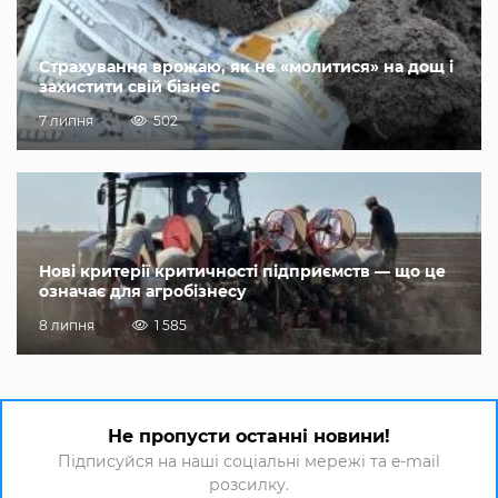
Страхування врожаю, як не «молитися» на дощ і
захистити свій бізнес
7 липня
502
Нові критерії критичності підприємств — що це
означає для агробізнесу
8 липня
1 585
Не пропусти останні новини!
Підписуйся на наші соціальні мережі та e-mail
розсилку.