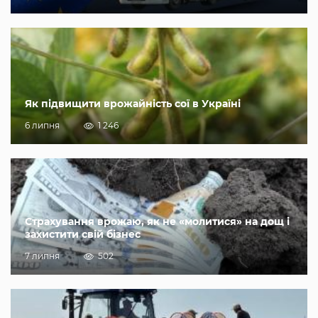
Як підвищити врожайність сої в Україні
6 липня
1 246
Страхування врожаю, як не «молитися» на дощ і
захистити свій бізнес
7 липня
502