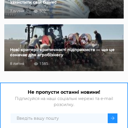
захистити свій бізнес
7 липня
502
Нові критерії критичності підприємств — що це
означає для агробізнесу
8 липня
1 585
Не пропусти останні новини!
Підписуйся на наші соціальні мережі та e-mail
розсилку.