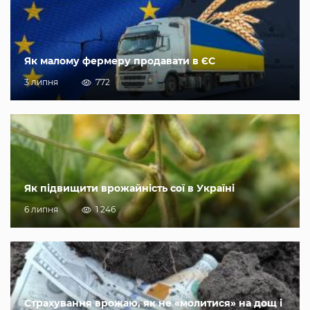
Як малому фермеру продавати в ЄС
3 липня
772
Як підвищити врожайність сої в Україні
6 липня
1 246
Страхування врожаю, як не «молитися» на дощ і