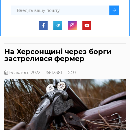
На Херсонщині через борги
застрелився фермер
16 лютого 2022
13381
0