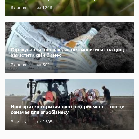
6 липня
1 246
Страхування врожаю, як не «молитися» на дощ і
захистити свій бізнес
7 липня
502
Нові критерії критичності підприємств — що це
означає для агробізнесу
8 липня
1 585