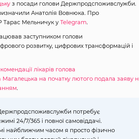
цьку
з посади голови Держпродспоживслужби.
ризначили Анатолія Вовнюка. Про
Р Тарас Мельничук у
Telegram
.
працював заступником голови
рового розвитку, цифрових трансформацій і
екомендації лікарів голова
агалецька на початку лютого подала заяву н
жанням
.
и Держпродспоживслужби потребує
имі 24/7/365 і повної самовіддачі.
і найближчим часом я просто фізично