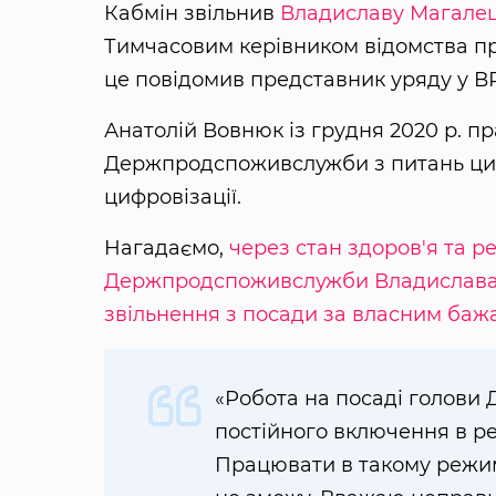
Кабмін звільнив
Владиславу Магале
Тимчасовим керівником відомства п
це повідомив представник уряду у В
Анатолій Вовнюк із грудня 2020 р. 
Держпродспоживслужби з питань циф
цифровізації.
Нагадаємо,
через стан здоров'я та р
Держпродспоживслужби Владислава М
звільнення з посади за власним ба
«Робота на посаді голов
постійного включення в реж
Працювати в такому режим