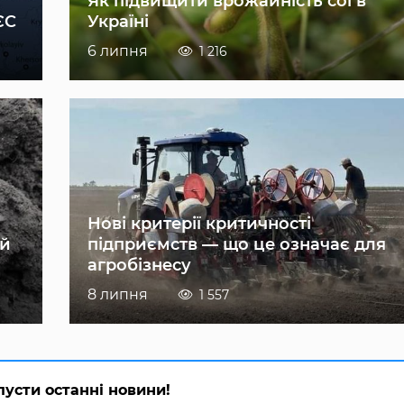
Як підвищити врожайність сої в
ЄС
Україні
6 липня
1 216
Нові критерії критичності
ій
підприємств — що це означає для
агробізнесу
8 липня
1 557
пусти останні новини!