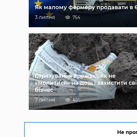
Як малому фермеру продавати в 
3 липня
754
Страхування врожаю, як не
«молитися» на дощ і захистити св
бізнес
7 липня
495
Не про