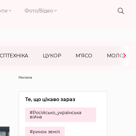
кти
Фото/Відео
›
СПТЕХНІКА
ЦУКОР
М’ЯСО
МОЛОКО
Реклама
Те, що цікаво зараз
#Російсько_українська
війна
#ринок землі