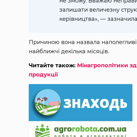
не зможу. Вважаю неправи
залишати величезну структ
керівництва», — зазначил
Причиною вона назвала наполегливі 
найближчі декілька місяців.
Читайте також:
Мінагрополітики з
продукції