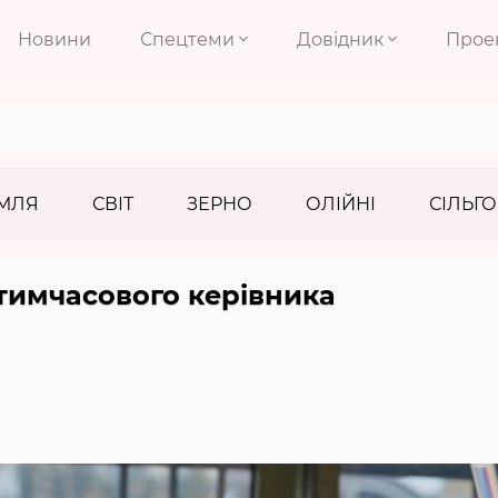
Новини
Спецтеми
Довідник
Прое
МЛЯ
СВІТ
ЗЕРНО
ОЛІЙНІ
СІЛЬГО
тимчасового керівника