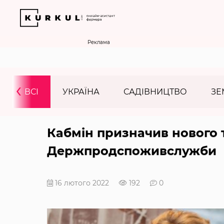
Реклама
‹
ВСІ
УКРАЇНА
САДІВНИЦТВО
ЗЕ
Кабмін призначив нового 
Держпродспоживслужби
16 лютого 2022
192
0