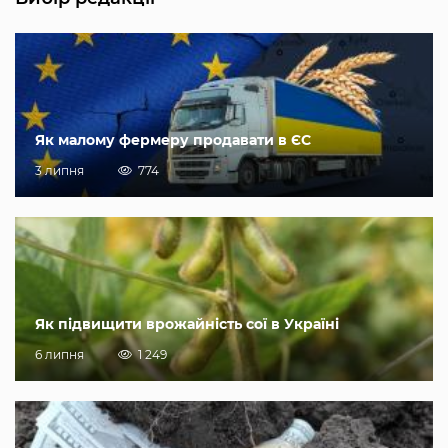
Як малому фермеру продавати в ЄС
3 липня
774
Як підвищити врожайність сої в Україні
6 липня
1 249