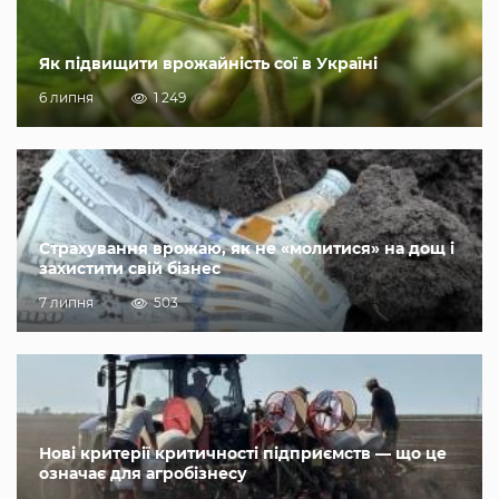
Як підвищити врожайність сої в Україні
6 липня
1 249
Страхування врожаю, як не «молитися» на дощ і
захистити свій бізнес
7 липня
503
Нові критерії критичності підприємств — що це
означає для агробізнесу