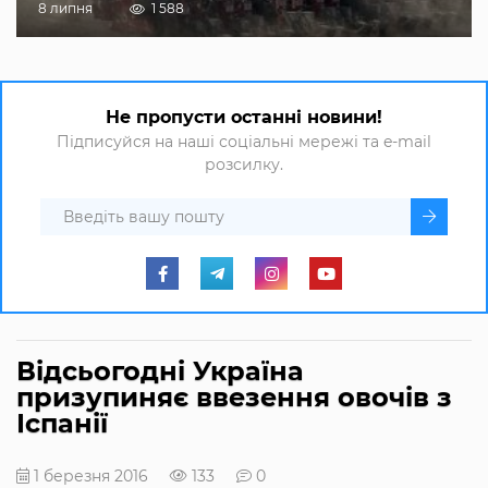
8 липня
1 588
Не пропусти останні новини!
Підписуйся на наші соціальні мережі та e-mail
розсилку.
Відсьогодні Україна
призупиняє ввезення овочів з
Іспанії
1 березня 2016
133
0