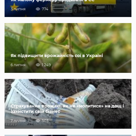
3 липня
774
Як підвищити врожайність сої в Україні
6 липня
1 249
Страхування врожаю, як не «молитися» на дощ і
захистити свій бізнес
7 липня
503