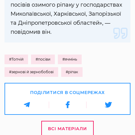
посівів озимого ріпаку у господарствах
Миколаївської, Харківської, Запорізької
та Дніпропетровської областей», ―
повідомив він.
#Топчій
#посіви
#ячмінь
#зернові й зернобобові
#ріпак
ПОДІЛИТИСЯ В СОЦМЕРЕЖАХ
ВСІ МАТЕРІАЛИ