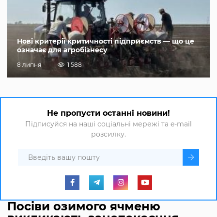
Нові критерії критичності підприємств — що це
означає для агробізнесу
8 липня
1 588
Не пропусти останні новини!
Підписуйся на наші соціальні мережі та e-mail
розсилку.
Посіви озимого ячменю