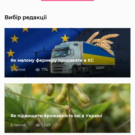
Вибір редакції
Як малому фермеру продавати в ЄС
3 липня
774
Як підвищити врожайність сої в Україні
6 липня
1 249