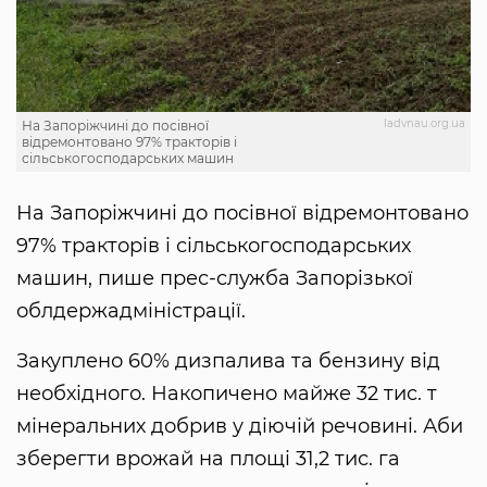
ladvnau.org.ua
На Запоріжчині до посівної
відремонтовано 97% тракторів і
сільськогосподарських машин
На Запоріжчині до посівної відремонтовано
97% тракторів і сільськогосподарських
машин, пише прес-служба Запорізької
облдержадміністрації.
Закуплено 60% дизпалива та бензину від
необхідного. Накопичено майже 32 тис. т
мінеральних добрив у діючій речовині. Аби
зберегти врожай на площі 31,2 тис. га