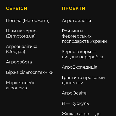
СЕРВІСИ
ПРОЕКТИ
Погода (MeteoFarm)
Агротрилогія
Ціни на зерно
Рейтинги
(Zernotorg.ua)
фермерських
господарств України
Агроаналітика
(Феодал)
Зерно в корм —
вигідна переробка
Агроробота
АгроЕкспедиція
Біржа сільгосптехніки
Гранти та програми
Маркетплейс
допомоги
агронома
АгроОсвіта
Я — Куркуль
Жінка в агро — до