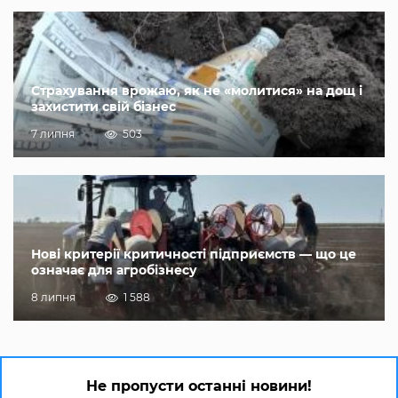
Страхування врожаю, як не «молитися» на дощ і
захистити свій бізнес
7 липня
503
Нові критерії критичності підприємств — що це
означає для агробізнесу
8 липня
1 588
Не пропусти останні новини!