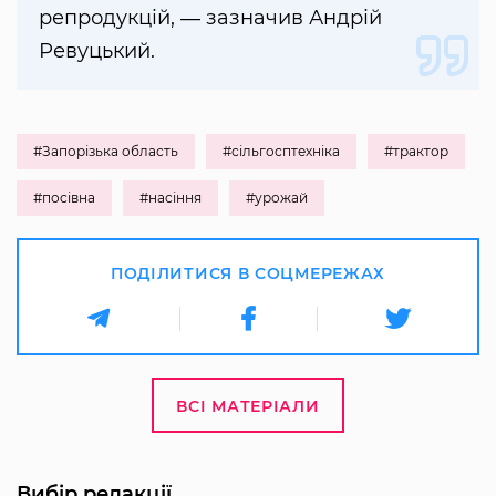
репродукцій, ― зазначив Андрій
Ревуцький.
#Запорізька область
#сільгосптехніка
#трактор
#посівна
#насіння
#урожай
ПОДІЛИТИСЯ В СОЦМЕРЕЖАХ
ВСІ МАТЕРІАЛИ
Вибір редакції