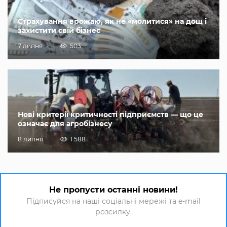
Страхування врожаю, як не «молитися» на дощ і
захистити свій бізнес
7 липня
503
Нові критерії критичності підприємств — що це
означає для агробізнесу
8 липня
1 588
Не пропусти останні новини!
Підписуйся на наші соціальні мережі та e-mail
розсилку.