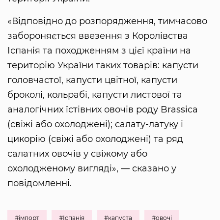
«Відповідно до розпорядження, тимчасово
забороняється ввезення з Королівства
Іспанія та походженням з цієї країни на
територію України таких товарів: капусти
головчастої, капусти цвітної, капусти
броколі, кольрабі, капусти листової та
аналогічних їстівних овочів роду Brassica
(свіжі або охолоджені); салату-латуку і
цикорію (свіжі або охолоджені) та ряд
салатних овочів у свіжому або
охолодженому вигляді», — сказано у
повідомленні.
#імпорт
#Іспанія
#капуста
#овочі