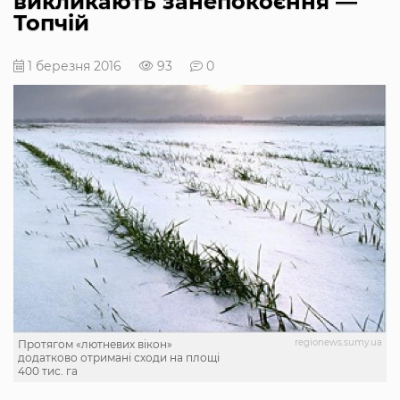
викликають занепокоєння ―
Топчій
1 березня 2016
93
0
regionews.sumy.ua
Протягом «лютневих вікон»
додатково отримані сходи на площі
400 тис. га