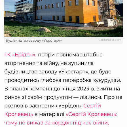
Latifundist.com
Будівництво заводу «Укрстарч»
ГК «Ерідон»
, попри повномасштабне
вторгнення та війну, не зупинила
будівництво заводу «Укрстарч», де буде
проводитись глибока переробка кукурудзи.
В планах компанії до кінця 2023 р. вийти на
ринок зі своїм продуктом — лізином. Про це
розповів засновник «Ерідон»
Сергій
Кролевець
в матеріалі
«Сергій Кролевець:
чому не виїхав за кордон під час війни,