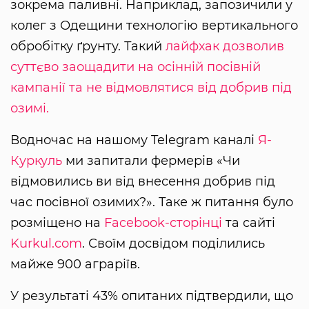
зокрема паливні. Наприклад, запозичили у
колег з Одещини технологію вертикального
обробітку ґрунту. Такий
лайфхак дозволив
суттєво заощадити на осінній посівній
кампанії та не відмовлятися від добрив під
озимі.
Водночас на нашому Telegram каналі
Я-
Куркуль
ми запитали фермерів «Чи
відмовились ви від внесення добрив під
час посівної озимих?». Таке ж питання було
розміщено на
Facebook-сторінці
та сайті
Kurkul.com
. Своїм досвідом поділились
майже 900 аграріїв.
У результаті 43% опитаних підтвердили, що