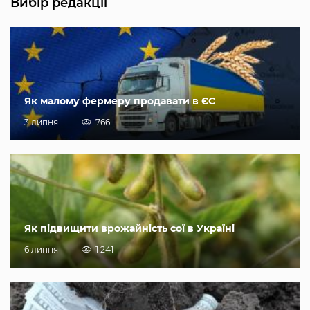
Вибір редакції
Як малому фермеру продавати в ЄС
3 липня
766
Як підвищити врожайність сої в Україні
6 липня
1 241