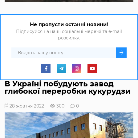
Не пропусти останні новини!
Підписуйся на наші соціальні мережі та e-mail
розсилку.
В Україні побудують завод
глибокої переробки кукурудзи
28 жовтня 2022
360
0