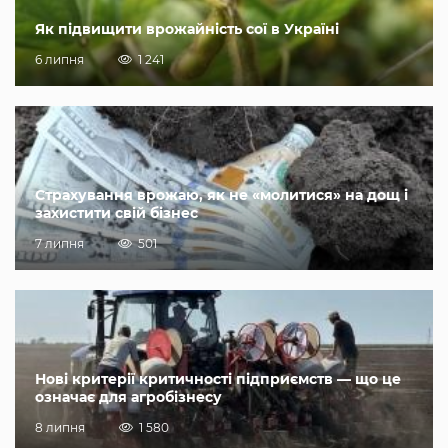
Як підвищити врожайність сої в Україні
6 липня
1 241
Страхування врожаю, як не «молитися» на дощ і
захистити свій бізнес
7 липня
501
Нові критерії критичності підприємств — що це
означає для агробізнесу
8 липня
1 580