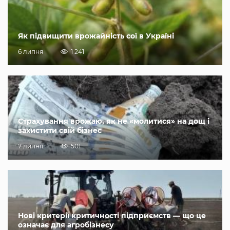
Як підвищити врожайність сої в Україні
6 липня
1 241
Страхування врожаю, як не «молитися» на дощ і
захистити свій бізнес
7 липня
501
Нові критерії критичності підприємств — що це
означає для агробізнесу