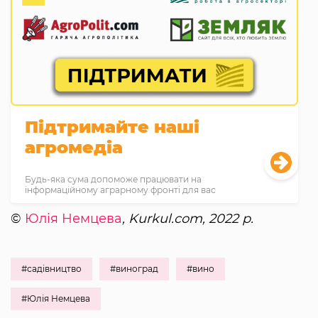
Підтримайте наші
агромедіа
Будь-яка сума допоможе працювати на
інформаційному аграрному фронті для вас
©
Юлія Немцева
, Kurkul.com, 2022 р.
#садівництво
#виноград
#вино
#Юлія Немцева