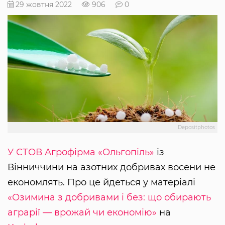
29 жовтня 2022
906
0
Depositphotos
У СТОВ Агрофірма «Ольгопіль»
із
Вінниччини на азотних добривах восени не
економлять. Про це йдеться у матеріалі
«Озимина з добривами і без: що обирають
аграрії — врожай чи економію»
на