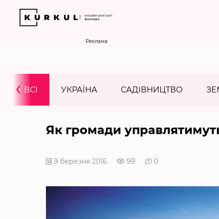
Реклама
‹
ВСІ
УКРАЇНА
САДІВНИЦТВО
ЗЕ
Як громади управлятимут
9 березня 2016
99
0