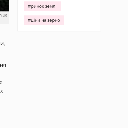
#ринок землі
n.ua
#ціни на зерно
и,
ння
я
их