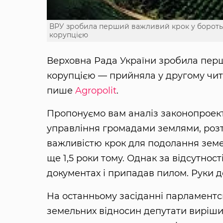
ВРУ зробила перший важливий крок у бороть
корупцією
Верховна Рада України зробила пер
корупцією — прийняла у другому чи
пише
Agropolit
.
Пропонуємо вам аналіз законопроект
управління громадами землями, розт
важливістю крок для подолання земе
ще 1,5 роки тому. Однак за відсутност
документах і припадав пилом. Руки д
На останньому засіданні парламентсь
земельних відносин депутати виріш