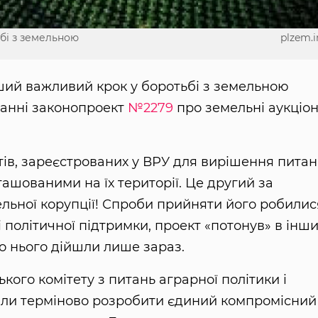
бі з земельною
plzem.i
ший важливий крок у боротьбі з земельною
танні законопроект
№2279
про земельні аукціон
ів, зареєстрованих у ВРУ для вирішення пита
ашованими на їх території. Це другий за
льної корупції! Спроби прийняти його робилис
і політичної підтримки, проект «потонув» в інш
о нього дійшли лише зараз.
кого комітету з питань аграрної політики і
или терміново розробити єдиний компромісний