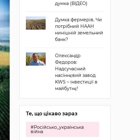
думка (ВІДЕО)
Думка фермерів. Чи
потрібний НААН
нинішній земельний
банк?
Олександр
Федоров:
Надсучасний
насіннєвий завод
KWS – інвестиції в
майбутнє!
Те, що цікаво зараз
#Російсько_українська
війна