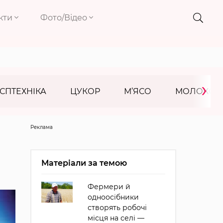
кти
Фото/Відео
›
СПТЕХНІКА
ЦУКОР
М’ЯСО
МОЛОКО
Реклама
Матеріали за темою
Фермери й
одноосібники
створять робочі
місця на селі —