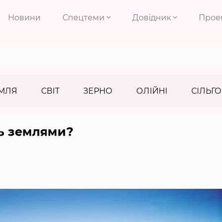
Новини
Спецтеми
Довідник
Прое
МЛЯ
СВІТ
ЗЕРНО
ОЛІЙНІ
СІЛЬГО
ь землями?