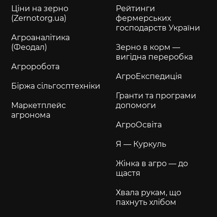
Ціни на зерно
Рейтинги
(Zernotorg.ua)
фермерських
господарств України
Агроаналітика
(Феодал)
Зерно в корм —
вигідна переробка
Агроробота
АгроЕкспедиція
Біржа сільгосптехніки
Гранти та програми
Маркетплейс
допомоги
агронома
АгроОсвіта
Я — Куркуль
Жінка в агро — до
щастя
Хвала рукам, що
пахнуть хлібом