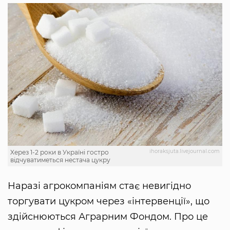
ihoraksjuta.livejournal.com
Xерез 1-2 роки в Україні гостро
відчуватиметься нестача цукру
Наразі агрокомпаніям стає невигідно
торгувати цукром через «інтервенції», що
здійснюються Аграрним Фондом. Про це