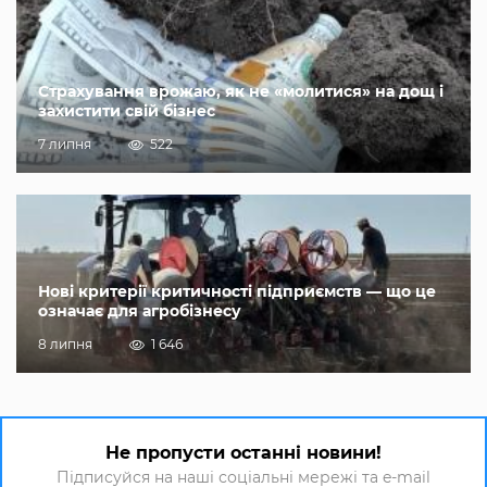
Страхування врожаю, як не «молитися» на дощ і
захистити свій бізнес
7 липня
522
Нові критерії критичності підприємств — що це
означає для агробізнесу
8 липня
1 646
Не пропусти останні новини!
Підписуйся на наші соціальні мережі та e-mail