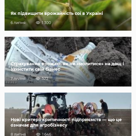
Як підвищити врожайність сої в Україні
6 липня
1 300
Страхування врожаю, як не «молитися» на дощ і
захистити свій бізнес
7 липня
522
Нові критерії критичності підприємств — що це
означає для агробізнесу
8 липня
1 646