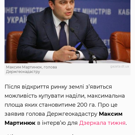
gazeta.dt.ua
Максим Мартинюк, голова
Держгеокадастру
Після відкриття ринку землі з’явиться
можливість купувати наділи, максимальна
площа яких становитиме 200 га. Про це
заявив голова Держгеокадастру
Максим
Мартинюк
в інтерв’ю для
Дзеркала тижня
.