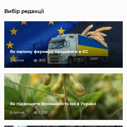
Вибір редакції
Як малому фермеру продавати в ЄС
3 липня
805
Як підвищити врожайність сої в Україні
6 липня
1 300