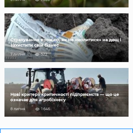
Страхування врожаю, як не «молитися» на дощ і
захистити свій бізнес
7 липня
522
Нові критерії критичності підприємств — що це
означає для агробізнесу
8 липня
1 646