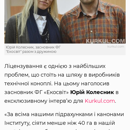
kurkul.com
Юрій Колесник, засновник ФГ
"Екосвіт" разом з дружиною
Ліцензування є однією з найбільших
проблем, що стоїть на шляху в виробників
технічної коноплі. На цьому наголосив
засновник ФГ «Екосвіт»
Юрій Колесник
в
ексклюзивному інтерв’ю для
Kurkul.com
.
«За всіма нашими підрахунками і канонами
Інституту, сіяти менше ніж 40 га в нашій