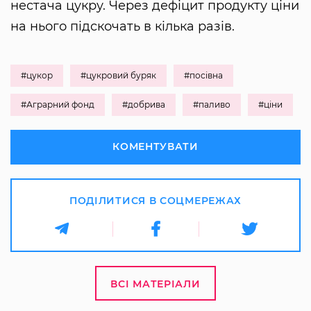
нестача цукру. Через дефіцит продукту ціни
на нього підскочать в кілька разів.
#цукор
#цукровий буряк
#посівна
#Аграрний фонд
#добрива
#паливо
#ціни
КОМЕНТУВАТИ
ПОДІЛИТИСЯ В СОЦМЕРЕЖАХ
ВСІ МАТЕРІАЛИ