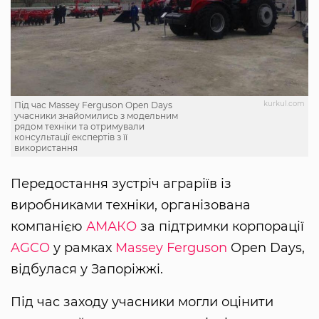
kurkul.com
Під час Massey Ferguson Open Days
учасники знайомились з модельним
рядом техніки та отримували
консультації експертів з її
використання
Передостання зустріч аграріїв із
виробниками техніки, організована
компанією
АМАКО
за підтримки корпорації
AGCO
у рамках
Massey Ferguson
Open Days,
відбулася у Запоріжжі.
Під час заходу учасники могли оцінити