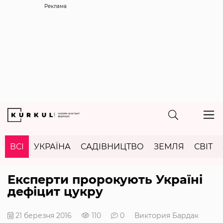
Реклама
ВСІ
УКРАЇНА
САДІВНИЦТВО
ЗЕМЛЯ
СВІТ
Експерти пророкують Україні
дефіцит цукру
21 березня 2016
110
0
Виктория Бардак