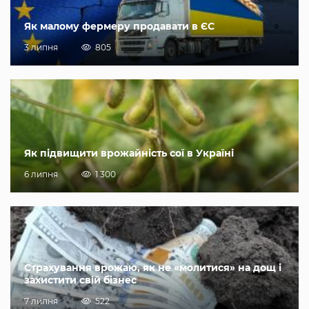
Як малому фермеру продавати в ЄС
3 липня
805
Як підвищити врожайність сої в Україні
6 липня
1 300
Страхування врожаю, як не «молитися» на дощ і
захистити свій бізнес
7 липня
522