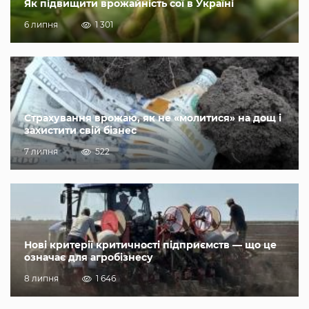
Як підвищити врожайність сої в Україні
6 липня
1 301
Страхування врожаю, як не «молитися» на дощ і
захистити свій бізнес
7 липня
522
Нові критерії критичності підприємств — що це
означає для агробізнесу
8 липня
1 646