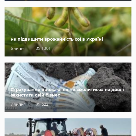
Як підвищити врожайність сої в Україні
6 липня
1 301
Страхування врожаю, як не «молитися» на дощ і
захистити свій бізнес
7 липня
522