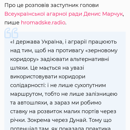
Про це розповів заступник голови
Всеукраїнської агарної ради
Денис Марчук
,
пише
hromadske.radio
.
«І держава Україна, і аграрії працюють
над тим, щоб на противагу «зерновому
коридору» задіювати альтернативні
шляхи. Це мається на увазі
використовувати коридори
солідарності: і не лише сухопутним
маршрутом, тобто не лише залізницею
та автошляхи, а зараз ми робимо
ставку на розвиток малих портів через
річки. Зокрема через Дунай. Тому що
потенціал там, як показала практика,