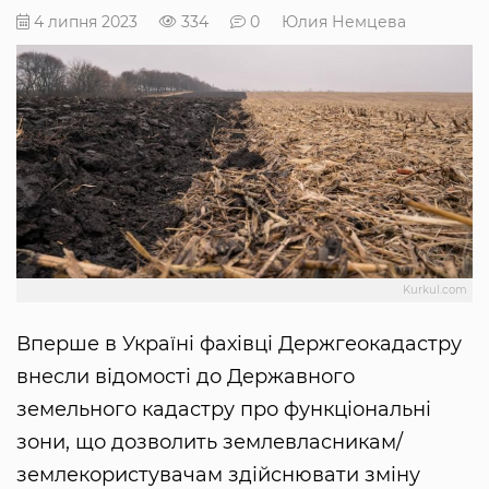
4 липня 2023
334
0
Юлия Немцева
Kurkul.com
Вперше в Україні фахівці Держгеокадастру
внесли відомості до Державного
земельного кадастру про функціональні
зони, що дозволить землевласникам/
землекористувачам здійснювати зміну