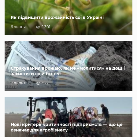
Як підвищити врожайність сої в Україні
6 липня
1 301
Страхування врожаю, як не «молитися» на дощ і
захистити свій бізнес
7 липня
522
Нові критерії критичності підприємств — що це
означає для агробізнесу