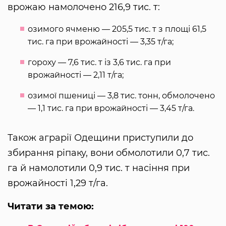
врожаю намолочено 216,9 тис. т:
озимого ячменю — 205,5 тис. т з площі 61,5
тис. га при врожайності — 3,35 т/га;
гороху — 7,6 тис. т із 3,6 тис. га при
врожайності — 2,11 т/га;
озимої пшениці — 3,8 тис. тонн, обмолочено
— 1,1 тис. га при врожайності — 3,45 т/га.
Також аграрії Одещини приступили до
збирання ріпаку, вони обмолотили 0,7 тис.
га й намолотили 0,9 тис. т насіння при
врожайності 1,29 т/га.
Читати за темою: