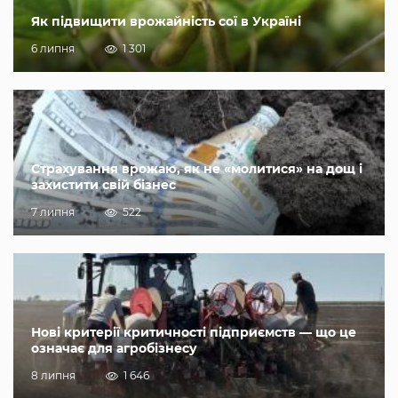
Як підвищити врожайність сої в Україні
6 липня
1 301
Страхування врожаю, як не «молитися» на дощ і
захистити свій бізнес
7 липня
522
Нові критерії критичності підприємств — що це
означає для агробізнесу
8 липня
1 646