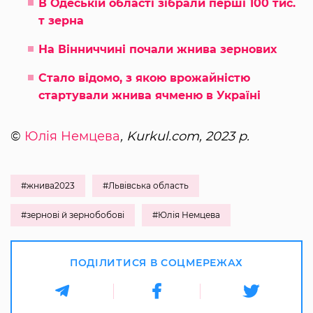
В Одеській області зібрали перші 100 тис.
т зерна
На Вінниччині почали жнива зернових
Стало відомо, з якою врожайністю
стартували жнива ячменю в Україні
©
Юлія Немцева
, Kurkul.com, 2023 р.
#жнива2023
#Львівська область
#зернові й зернобобові
#Юлія Немцева
ПОДІЛИТИСЯ В СОЦМЕРЕЖАХ