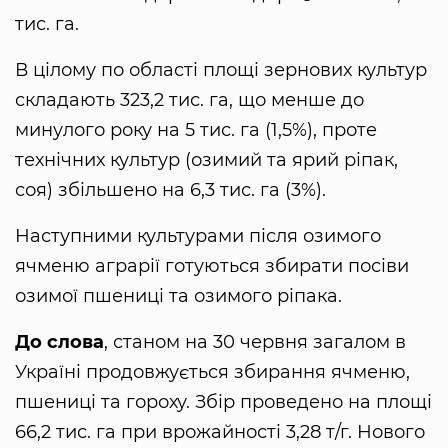
тис. га.
В цілому по області площі зернових культур
складають 323,2 тис. га, що менше до
минулого року на 5 тис. га (1,5%), проте
технічних культур (озимий та ярий ріпак,
соя) збільшено на 6,3 тис. га (3%).
Наступними культурами після озимого
ячменю аграрії готуються збирати посіви
озимої пшениці та озимого ріпака.
До слова
, станом на 30 червня загалом в
Україні продовжується збирання ячменю,
пшениці та гороху. Збір проведено на площі
66,2 тис. га при врожайності 3,28 т/г. Нового