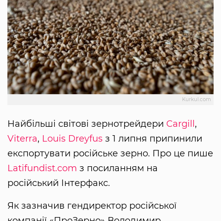
Kurkul.com
Найбільші світові зернотрейдери
Cargill
,
Viterra
,
Louis Dreyfus
з 1 липня припинили
експортувати російське зерно. Про це пише
Latifundist.com
з посиланням на
російський Інтерфакс.
Як зазначив гендиректор російської
компанії «ПроЗерно» Володимир