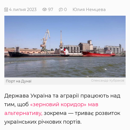
4 липня 2023
97
0
Юлия Немцева
Олександр Кубраков
Порт на Дунаї
Держава Україна та аграрії працюють над
тим, щоб
«зерновий коридор» мав
альтернативу,
зокрема — триває розвиток
українських річкових портів.