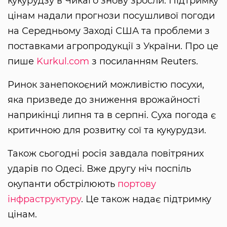
кукурудзу в Чикаго знову зросли. Підтримку
цінам надали прогнози посушливої погоди
на Середньому Заході США та проблеми з
поставками агропродукції з України. Про це
пише
Kurkul.com
з посиланням Reuters.
Ринок занепокоєний можливістю посухи,
яка призведе до зниження врожайності
наприкінці липня та в серпні. Суха погода є
критичною для розвитку сої та кукурудзи.
Також сьогодні росія завдала повітряних
ударів по Одесі. Вже другу ніч поспіль
окупанти обстрілюють
портову
інфраструктуру
. Це також надає підтримку
цінам.