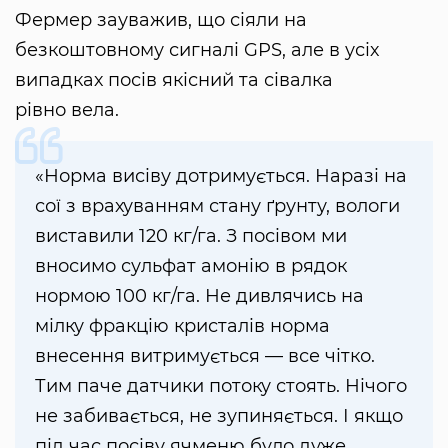
Фермер зауважив, що сіяли на
безкоштовному сигналі GPS, але в усіх
випадках посів якісний та сівалка
рівно вела.
«Норма висіву дотримується. Наразі на
сої з врахуванням стану ґрунту, вологи
виставили 120 кг/га. З посівом ми
вносимо сульфат амонію в рядок
нормою 100 кг/га. Не дивлячись на
мілку фракцію кристалів норма
внесення витримується — все чітко.
Тим паче датчики потоку стоять. Нічого
не забивається, не зупиняється. І якщо
під час посіву ячменю було дуже