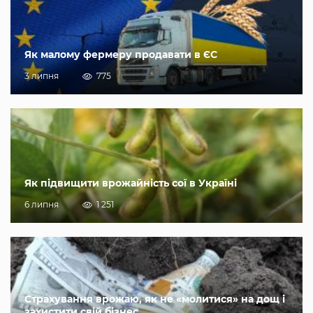
Як малому фермеру продавати в ЄС
3 липня
775
Як підвищити врожайність сої в Україні
6 липня
1 251
Страхування врожаю, як не «молитися» на дощ і
захистити свій бізнес