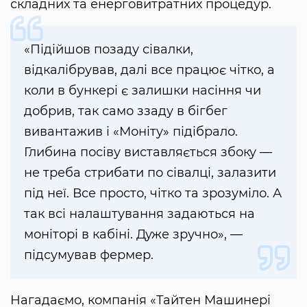
складних та енерговитратних процедур.
«Підійшов позаду сівалки,
відкалібрував, далі все працює чітко, а
коли в бункері є залишки насіння чи
добрив, так само ззаду в бігбег
вивантажив і «Моніту» підібрало.
Глибина посіву виставляється збоку —
не треба стрибати по сівалці, залазити
під неї. Все просто, чітко та зрозуміло. А
так всі налаштування задаються на
моніторі в кабіні. Дуже зручно», —
підсумував фермер.
Нагадаємо, компанія «Тайтен Машинері