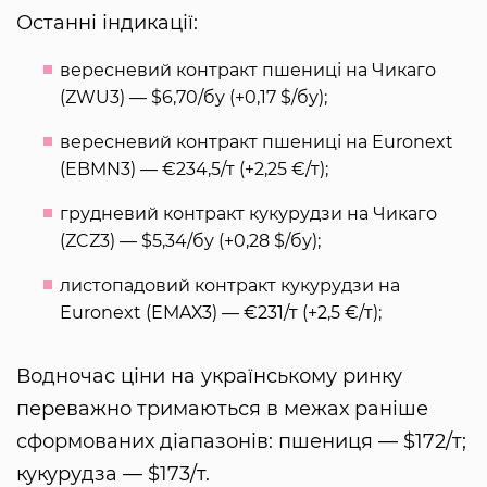
Останні індикації:
вересневий контракт пшениці на Чикаго
(ZWU3) — $6,70/бу (+0,17 $/бу);
вересневий контракт пшениці на Euronext
(EBMN3) — €234,5/т (+2,25 €/т);
грудневий контракт кукурудзи на Чикаго
(ZCZ3) — $5,34/бу (+0,28 $/бу);
листопадовий контракт кукурудзи на
Euronext (EMAХ3) — €231/т (+2,5 €/т);
Водночас ціни на українському ринку
переважно тримаються в межах раніше
сформованих діапазонів: пшениця — $172/т;
кукурудза — $173/т.