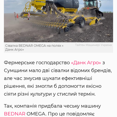
Тайтен Машинері Україна
Сівалка BEDNAR OMEGA на полях «
Данк Агро»
Фермерське господарство
«Данк Агро»
з
Сумщини мало дві сівалки відомих брендів,
але час змусив шукати ефективніші
рішення, які змогли б допомогти якісно
сіяти різні культури у стислий термін.
Так, компанія придбала чеську машину
BEDNAR
OMEGA. Про це повідомляє