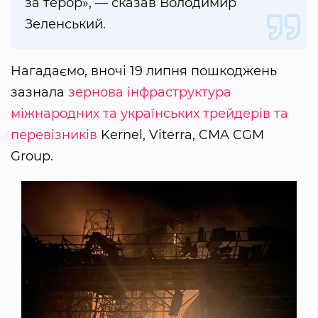
за терор», — сказав Володимир
Зеленський.
Нагадаємо, вночі 19 липня пошкоджень
зазнала
зернова інфраструктура
міжнародних та українських трейдерів та
перевізників
Kernel, Viterra, CMA CGM
Group.