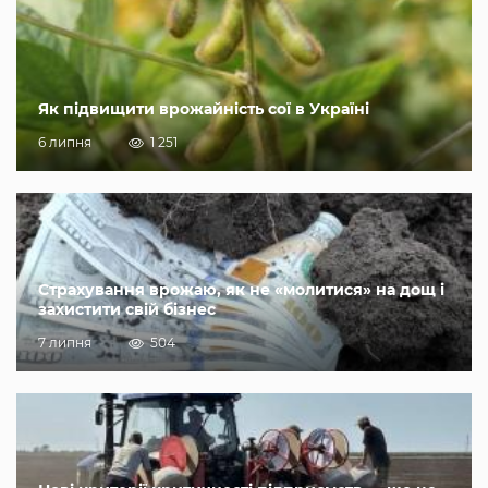
Як підвищити врожайність сої в Україні
6 липня
1 251
Страхування врожаю, як не «молитися» на дощ і
захистити свій бізнес
7 липня
504