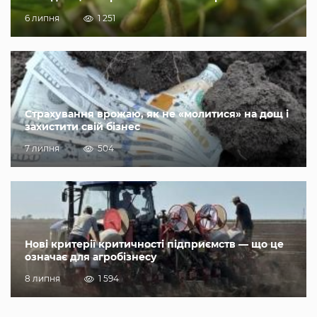
6 липня
1 251
Страхування врожаю, як не «молитися» на дощ і
захистити свій бізнес
7 липня
504
Нові критерії критичності підприємств — що це
означає для агробізнесу
8 липня
1 594